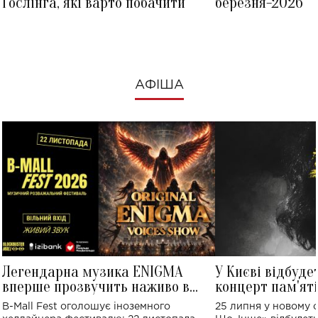
Ґослінга, які варто побачити
березня-2026
АФІША
Легендарна музика ENIGMA
У Києві відбуде
вперше прозвучить наживо в
концерт пам'ят
Україні: де відбудеться концерт
Клименка: понад
B-Mall Fest оголошує іноземного
25 липня у новому o
виконають пісн