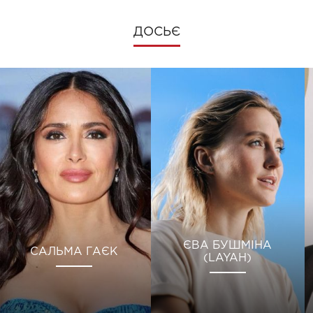
ДОСЬЄ
ЄВА БУШМІНА
САЛЬМА ГАЄК
(LAYAH)