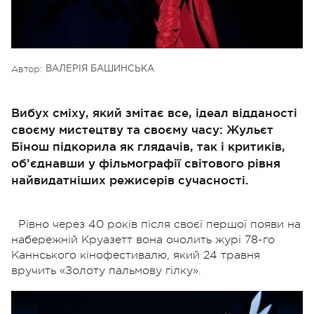
Автор:
ВАЛЕРІЯ БАШИНСЬКА
Вибух сміху, який змітає все, ідеал відданості
своєму мистецтву та своєму часу: Жульєт
Бінош підкорила як глядачів, так і критиків,
об’єднавши у фільмографії світового рівня
найвидатніших режисерів сучасності.
Рівно через 40 років після своєї першої появи на
набережній Круазетт вона очолить журі 78-го
Каннського кінофестивалю, який 24 травня
вручить «Золоту пальмову гілку».