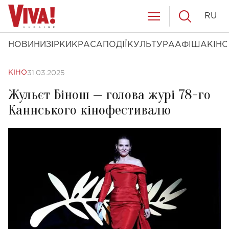
RU
НОВИНИ
ЗІРКИ
КРАСА
ПОДІЇ
КУЛЬТУРА
АФІША
КІНО
31.03.2025
КІНО
Жульєт Бінош — голова журі 78-го
Каннського кінофестивалю