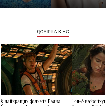
ДОБІРКА КІНО
5 найкращих фільмів Раяна
Топ-5 найочіку