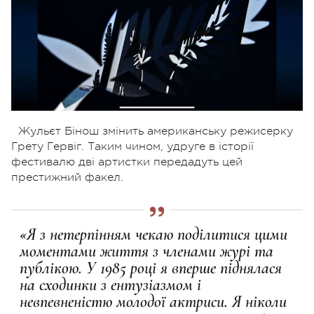
Жульєт Бінош змінить американську режисерку
Грету Гервіг. Таким чином, удруге в історії
фестивалю дві артистки передадуть цей
престижний факел.
«Я з нетерпінням чекаю поділитися цими
моментами життя з членами журі та
публікою. У 1985 році я вперше піднялася
на сходинки з ентузіазмом і
невпевненістю молодої актриси. Я ніколи