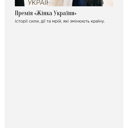
Премія «Жінка України»
Історії сили, дії та мрій, які змінюють країну.