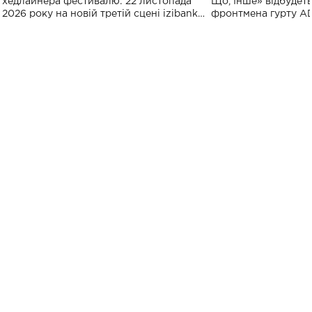
хедлайнера фестивалю: 22 листопада
Що, Інше» відбудеть
2026 року на новій третій сцені izibank
фронтмена гурту A
stage відбудеться українська прем'єра
Клименка. Це буде 
ENIGMA VOICES' ORIGINAL LIVE SHOW.
вечір, присвячений 
творчість стала си
справжньої любові д