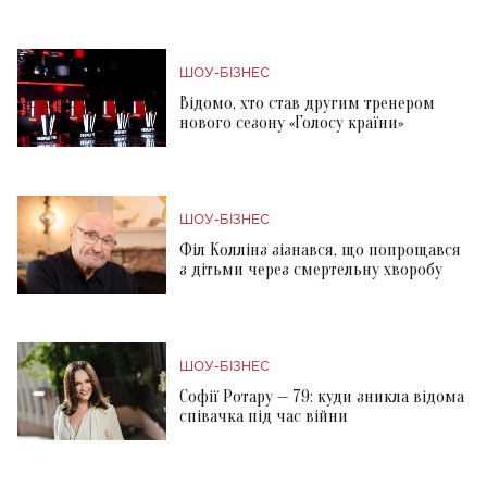
ШОУ-БІЗНЕС
Відомо, хто став другим тренером
нового сезону «Голосу країни»
ШОУ-БІЗНЕС
Філ Коллінз зізнався, що попрощався
з дітьми через смертельну хворобу
ШОУ-БІЗНЕС
Софії Ротару — 79: куди зникла відома
співачка під час війни