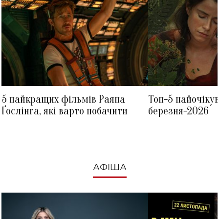
5 найкращих фільмів Раяна
Топ-5 найочіку
Ґослінга, які варто побачити
березня-2026
АФІША