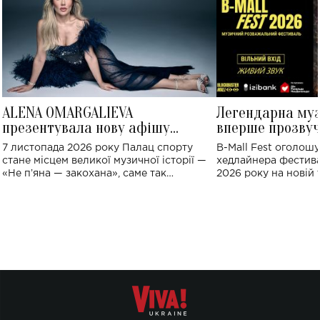
ALENA OMARGALIEVA
Легендарна му
презентувала нову афішу
вперше прозвуч
великого концерту в Палаці
Україні: де від
7 листопада 2026 року Палац спорту
B-Mall Fest оголош
спорту
стане місцем великої музичної історії —
хедлайнера фестива
«Не пʼяна — закохана», саме так
2026 року на новій т
символічно названо майбутній концерт
stage відбудеться у
ALENA OMARGALIEVA.
ENIGMA VOICES' OR