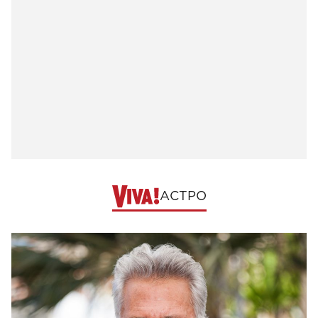
АСТРО