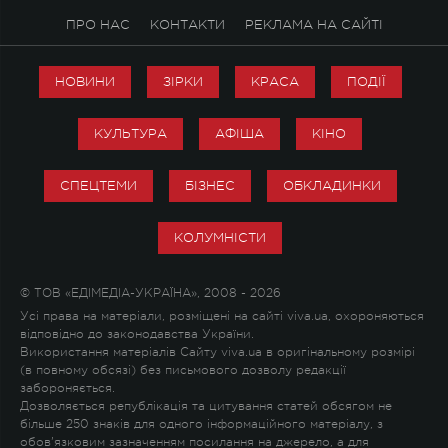
ПРО НАС
КОНТАКТИ
РЕКЛАМА НА САЙТІ
НОВИНИ
ЗІРКИ
КРАСА
ПОДІЇ
КУЛЬТУРА
АФІША
КІНО
СПЕЦТЕМИ
БІЗНЕС
ОБКЛАДИНКИ
КОЛУМНІСТИ
© ТОВ «ЕДІМЕДІА-УКРАЇНА», 2008 - 2026
Усі права на матеріали, розміщені на сайті viva.ua, охороняються
відповідно до законодавства України.
Використання матеріалів Сайту viva.ua в оригінальному розмірі
(в повному обсязі) без письмового дозволу редакції
забороняється.
Дозволяється републікація та цитування статей обсягом не
більше 250 знаків для одного інформаційного матеріалу, з
обов'язковим зазначенням посилання на джерело, а для