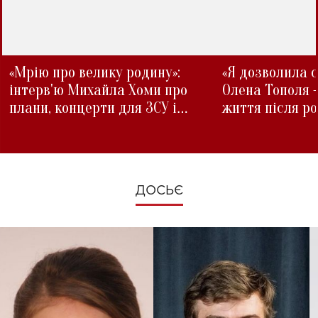
«Мрію про велику родину»:
«Я дозволила с
інтерв'ю Михайла Хоми про
Олена Тополя 
плани, концерти для ЗСУ і
життя після р
зміни під час війни
ДОСЬЄ