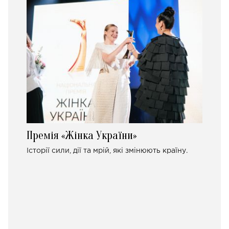
Премія «Жінка України»
Історії сили, дії та мрій, які змінюють країну.