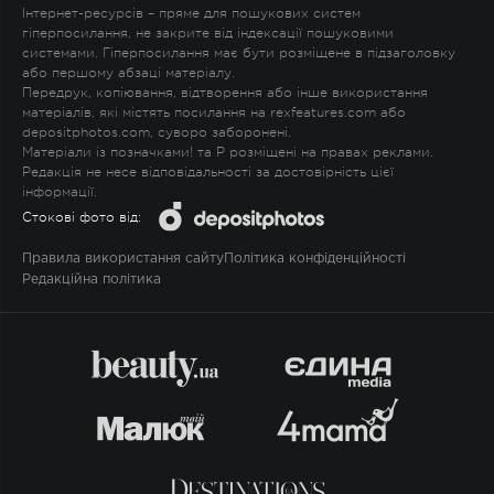
Інтернет-ресурсів – пряме для пошукових систем
гіперпосилання, не закрите від індексації пошуковими
системами. Гіперпосилання має бути розміщене в підзаголовку
або першому абзаці матеріалу.
Передрук, копіювання, відтворення або інше використання
матеріалів, які містять посилання на rexfeatures.com або
depositphotos.com, суворо заборонені.
Матеріали із позначками
!
та
P
розміщені на правах реклами.
Редакція не несе відповідальності за достовірність цієї
інформації.
Стокові фото від:
Правила використання сайту
Політика конфіденційності
Редакційна політика