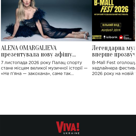
ALENA OMARGALIEVA
Легендарна му
презентувала нову афішу
вперше прозвуч
великого концерту в Палаці
Україні: де від
7 листопада 2026 року Палац спорту
B-Mall Fest оголош
спорту
стане місцем великої музичної історії —
хедлайнера фестива
«Не пʼяна — закохана», саме так
2026 року на новій т
символічно названо майбутній концерт
stage відбудеться у
ALENA OMARGALIEVA.
ENIGMA VOICES' OR