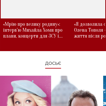
«Мрію про велику родину»:
«Я дозволила с
інтерв'ю Михайла Хоми про
Олена Тополя 
плани, концерти для ЗСУ і
життя після р
зміни під час війни
ДОСЬЄ