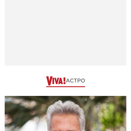
АСТРО