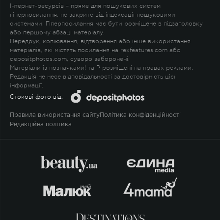
Інтернет-ресурсів – пряме для пошукових систем
гіперпосилання, не закрите від індексації пошуковими
системами. Гіперпосилання має бути розміщене в підзаголовку
або першому абзаці матеріалу.
Передрук, копіювання, відтворення або інше використання
матеріалів, які містять посилання на rexfeatures.com або
depositphotos.com, суворо заборонені.
Матеріали із позначками
!
та
P
розміщені на правах реклами.
Редакція не несе відповідальності за достовірність цієї
інформації.
Стокові фото від:
Правила використання сайту
Політика конфіденційності
Редакційна політика