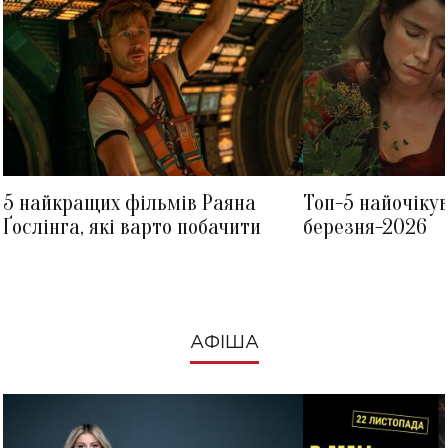
5 найкращих фільмів Раяна
Топ-5 найочіку
Ґослінга, які варто побачити
березня-2026
АФІША