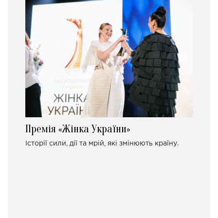
Премія «Жінка України»
Історії сили, дії та мрій, які змінюють країну.