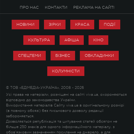
ПРО НАС
КОНТАКТИ
РЕКЛАМА НА САЙТІ
НОВИНИ
ЗІРКИ
КРАСА
ПОДІЇ
КУЛЬТУРА
АФІША
КІНО
СПЕЦТЕМИ
БІЗНЕС
ОБКЛАДИНКИ
КОЛУМНІСТИ
© ТОВ «ЕДІМЕДІА-УКРАЇНА», 2008 - 2026
Усі права на матеріали, розміщені на сайті viva.ua, охороняються
відповідно до законодавства України.
Використання матеріалів Сайту viva.ua в оригінальному розмірі
(в повному обсязі) без письмового дозволу редакції
забороняється.
Дозволяється републікація та цитування статей обсягом не
більше 250 знаків для одного інформаційного матеріалу, з
обов'язковим зазначенням посилання на джерело, а для