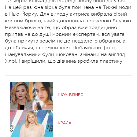
А через кілька днів Морець знову вийшла у світ.
На цей раз юна зірка була помічена на Тижні моди
в Нью-Йорку. Для виходу актриса вибрала сірий
костюм брюки, який доповнила шовковою блузою.
Незважаючи на те, що образ вже традиційно
припав не до душі модним експертам, вся увага
була прикута зовсім не до невдалого вбрання, а
до обличчя, що змінилося. Побачивши фото,
шанувальники були шоковані змінами на вигляд
Хлої, і вирішили, що дівчина зробила пластику.
ШОУ-БІЗНЕС
КРАСА