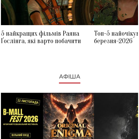
5 найкращих фільмів Раяна
Топ-5 найочіку
Ґослінга, які варто побачити
березня-2026
АФІША