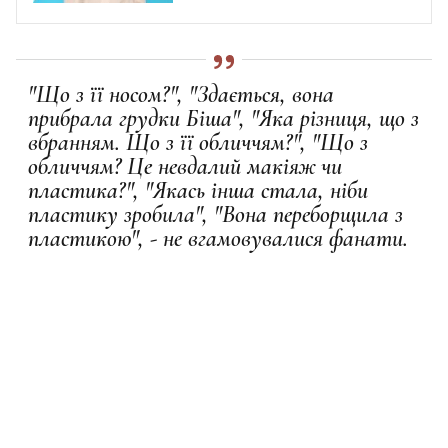
"Що з її носом?", "Здається, вона
прибрала грудки Біша", "Яка різниця, що з
вбранням. Що з її обличчям?", "Що з
обличчям? Це невдалий макіяж чи
пластика?", "Якась інша стала, ніби
пластику зробила", "Вона переборщила з
пластикою", - не вгамовувалися фанати.