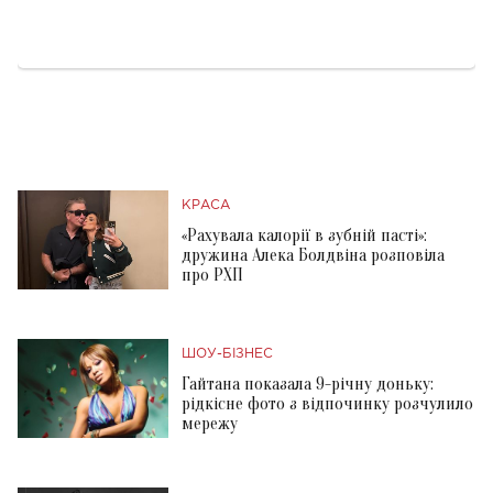
КРАСА
«Рахувала калорії в зубній пасті»:
дружина Алека Болдвіна розповіла
про РХП
ШОУ-БІЗНЕС
Гайтана показала 9-річну доньку:
рідкісне фото з відпочинку розчулило
мережу