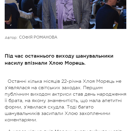
Автор:
СОФІЯ РОМАНОВА
Під час останнього виходу шанувальники
насилу впізнали Хлою Морець.
Останні кілька місяців 22-річна Хлоя Морець не
з'являлася на світських заходах. Першим
публічним виходом актриси став день народження
її брата, на якому знаменитість, що мала апетитні
форми, з'явилася схудла. Тоді багато
шанувальників засипали Хлою захопленими
коментарями.