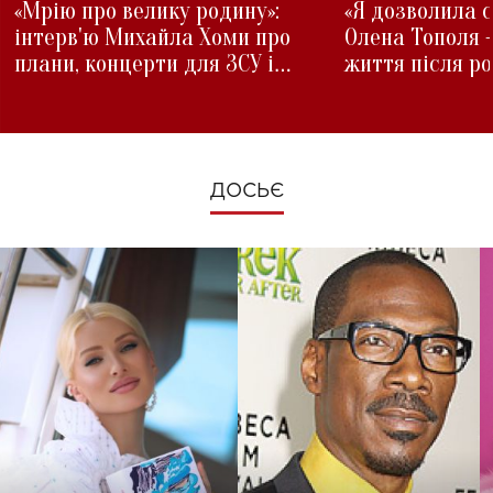
«Мрію про велику родину»:
«Я дозволила с
інтерв'ю Михайла Хоми про
Олена Тополя 
плани, концерти для ЗСУ і
життя після р
зміни під час війни
ДОСЬЄ