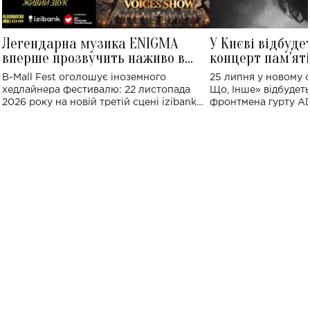
Легендарна музика ENIGMA
У Києві відбуде
вперше прозвучить наживо в
концерт пам'ят
Україні: де відбудеться концерт
Клименка: понад
B-Mall Fest оголошує іноземного
25 липня у новому o
виконають пісн
хедлайнера фестивалю: 22 листопада
Що, Інше» відбудеть
2026 року на новій третій сцені izibank
фронтмена гурту A
stage відбудеться українська прем'єра
Клименка. Це буде 
ENIGMA VOICES' ORIGINAL LIVE SHOW.
вечір, присвячений 
творчість стала си
справжньої любові д