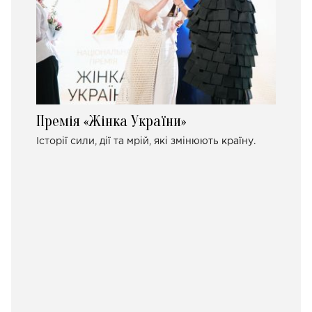
Премія «Жінка України»
Історії сили, дії та мрій, які змінюють країну.