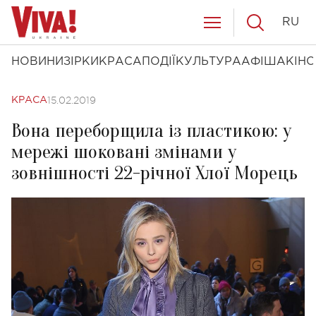
RU
НОВИНИ
ЗІРКИ
КРАСА
ПОДІЇ
КУЛЬТУРА
АФІША
КІНО
15.02.2019
КРАСА
Вона переборщила із пластикою: у
мережі шоковані змінами у
зовнішності 22-річної Хлої Морець