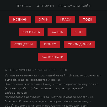
ПРО НАС
КОНТАКТИ
РЕКЛАМА НА САЙТІ
НОВИНИ
ЗІРКИ
КРАСА
ПОДІЇ
КУЛЬТУРА
АФІША
КІНО
СПЕЦТЕМИ
БІЗНЕС
ОБКЛАДИНКИ
КОЛУМНІСТИ
© ТОВ «ЕДІМЕДІА-УКРАЇНА», 2008 - 2026
Усі права на матеріали, розміщені на сайті viva.ua, охороняються
відповідно до законодавства України.
Використання матеріалів Сайту viva.ua в оригінальному розмірі
(в повному обсязі) без письмового дозволу редакції
забороняється.
Дозволяється републікація та цитування статей обсягом не
більше 250 знаків для одного інформаційного матеріалу, з
обов'язковим зазначенням посилання на джерело, а для