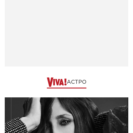
АСТРО