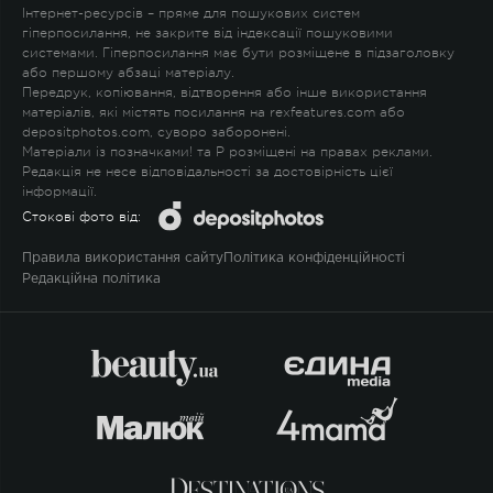
Інтернет-ресурсів – пряме для пошукових систем
гіперпосилання, не закрите від індексації пошуковими
системами. Гіперпосилання має бути розміщене в підзаголовку
або першому абзаці матеріалу.
Передрук, копіювання, відтворення або інше використання
матеріалів, які містять посилання на rexfeatures.com або
depositphotos.com, суворо заборонені.
Матеріали із позначками
!
та
P
розміщені на правах реклами.
Редакція не несе відповідальності за достовірність цієї
інформації.
Стокові фото від:
Правила використання сайту
Політика конфіденційності
Редакційна політика