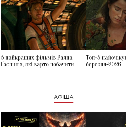
5 найкращих фільмів Раяна
Топ-5 найочіку
Ґослінга, які варто побачити
березня-2026
АФІША