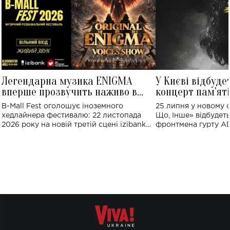
Легендарна музика ENIGMA
У Києві відбуде
вперше прозвучить наживо в
концерт пам'ят
Україні: де відбудеться концерт
Клименка: понад
B-Mall Fest оголошує іноземного
25 липня у новому o
виконають пісн
хедлайнера фестивалю: 22 листопада
Що, Інше» відбудеть
2026 року на новій третій сцені izibank
фронтмена гурту A
stage відбудеться українська прем'єра
Клименка. Це буде 
ENIGMA VOICES' ORIGINAL LIVE SHOW.
вечір, присвячений 
творчість стала си
справжньої любові д