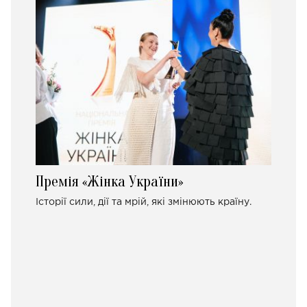
Премія «Жінка України»
Історії сили, дії та мрій, які змінюють країну.