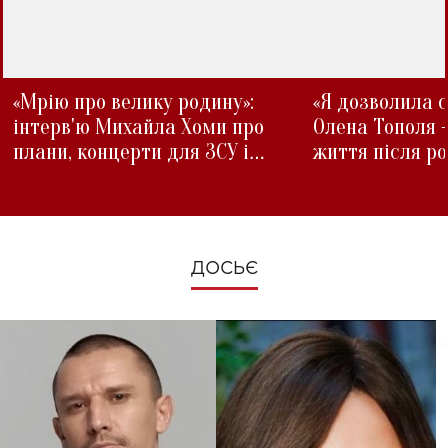
«Мрію про велику родину»:
«Я дозволила с
інтерв'ю Михайла Хоми про
Олена Тополя 
плани, концерти для ЗСУ і
життя після р
зміни під час війни
ДОСЬЄ