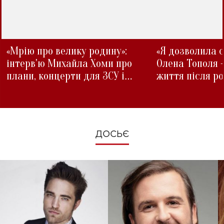
«Мрію про велику родину»:
«Я дозволила с
інтерв'ю Михайла Хоми про
Олена Тополя 
плани, концерти для ЗСУ і
життя після р
зміни під час війни
ДОСЬЄ