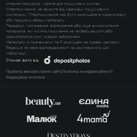
Інтернет-ресурсів – пряме для пошукових систем
гіперпосилання, не закрите від індексації пошуковими
системами. Гіперпосилання має бути розміщене в підзаголовку
або першому абзаці матеріалу.
Передрук, копіювання, відтворення або інше використання
матеріалів, які містять посилання на rexfeatures.com або
depositphotos.com, суворо заборонені.
Матеріали із позначками
!
та
P
розміщені на правах реклами.
Редакція не несе відповідальності за достовірність цієї
інформації.
Стокові фото від:
Правила використання сайту
Політика конфіденційності
Редакційна політика