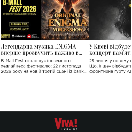
Легендарна музика ENIGMA
У Києві відбуде
вперше прозвучить наживо в
концерт пам'ят
Україні: де відбудеться концерт
Клименка: понад
B-Mall Fest оголошує іноземного
25 липня у новому o
виконають пісн
хедлайнера фестивалю: 22 листопада
Що, Інше» відбудеть
2026 року на новій третій сцені izibank
фронтмена гурту A
stage відбудеться українська прем'єра
Клименка. Це буде 
ENIGMA VOICES' ORIGINAL LIVE SHOW.
вечір, присвячений 
творчість стала си
справжньої любові д