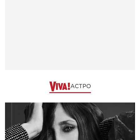
АСТРО