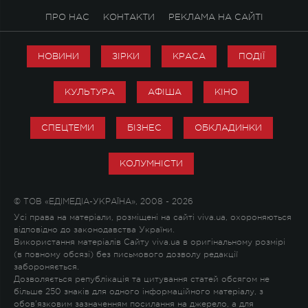
ПРО НАС
КОНТАКТИ
РЕКЛАМА НА САЙТІ
НОВИНИ
ЗІРКИ
КРАСА
ПОДІЇ
КУЛЬТУРА
АФІША
КІНО
СПЕЦТЕМИ
БІЗНЕС
ОБКЛАДИНКИ
КОЛУМНІСТИ
© ТОВ «ЕДІМЕДІА-УКРАЇНА», 2008 - 2026
Усі права на матеріали, розміщені на сайті viva.ua, охороняються
відповідно до законодавства України.
Використання матеріалів Сайту viva.ua в оригінальному розмірі
(в повному обсязі) без письмового дозволу редакції
забороняється.
Дозволяється републікація та цитування статей обсягом не
більше 250 знаків для одного інформаційного матеріалу, з
обов'язковим зазначенням посилання на джерело, а для