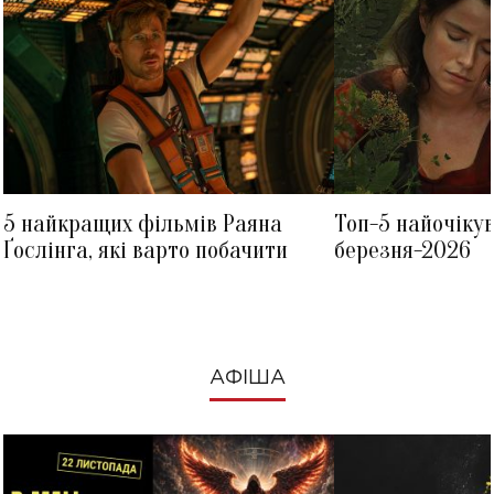
5 найкращих фільмів Раяна
Топ-5 найочіку
Ґослінга, які варто побачити
березня-2026
АФІША