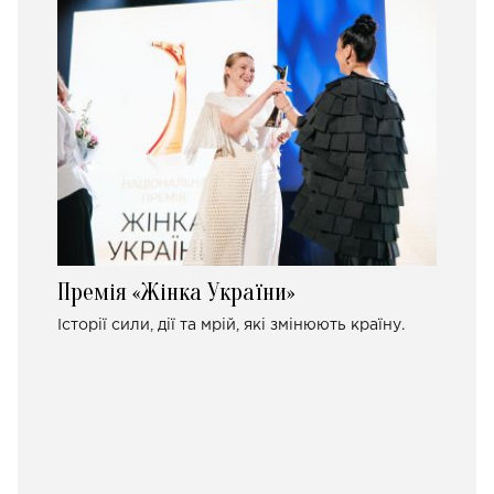
Премія «Жінка України»
Історії сили, дії та мрій, які змінюють країну.