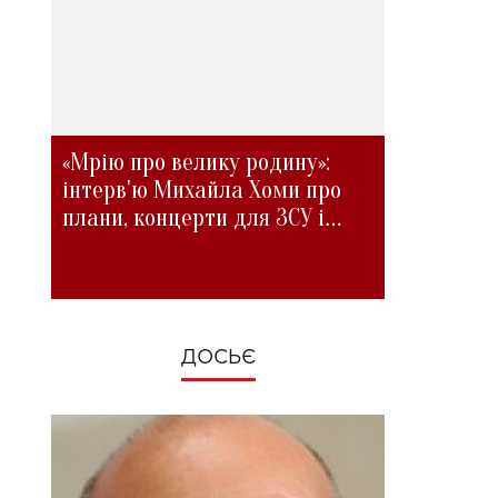
«Мрію про велику родину»:
інтерв'ю Михайла Хоми про
плани, концерти для ЗСУ і
зміни під час війни
ДОСЬЄ