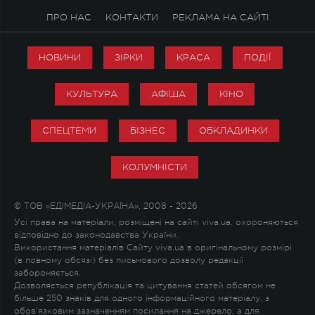
ПРО НАС
КОНТАКТИ
РЕКЛАМА НА САЙТІ
НОВИНИ
ЗІРКИ
КРАСА
ПОДІЇ
КУЛЬТУРА
АФІША
КІНО
СПЕЦТЕМИ
БІЗНЕС
ОБКЛАДИНКИ
КОЛУМНІСТИ
© ТОВ «ЕДІМЕДІА-УКРАЇНА», 2008 - 2026
Усі права на матеріали, розміщені на сайті viva.ua, охороняються
відповідно до законодавства України.
Використання матеріалів Сайту viva.ua в оригінальному розмірі
(в повному обсязі) без письмового дозволу редакції
забороняється.
Дозволяється републікація та цитування статей обсягом не
більше 250 знаків для одного інформаційного матеріалу, з
обов'язковим зазначенням посилання на джерело, а для