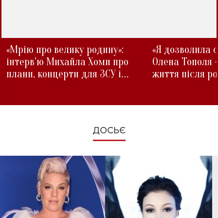
«Мрію про велику родину»:
«Я дозволила с
інтерв'ю Михайла Хоми про
Олена Тополя 
плани, концерти для ЗСУ і
життя після р
зміни під час війни
ДОСЬЄ