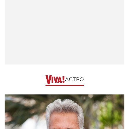
АСТРО