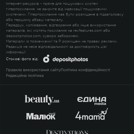
Інтернет-ресурсів – пряме для пошукових систем
гіперпосилання, не закрите від індексації пошуковими
системами. Гіперпосилання має бути розміщене в підзаголовку
або першому абзаці матеріалу.
Передрук, копіювання, відтворення або інше використання
матеріалів, які містять посилання на rexfeatures.com або
depositphotos.com, суворо заборонені.
Матеріали із позначками
!
та
P
розміщені на правах реклами.
Редакція не несе відповідальності за достовірність цієї
інформації.
Стокові фото від:
Правила використання сайту
Політика конфіденційності
Редакційна політика