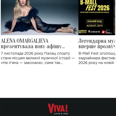
ALENA OMARGALIEVA
Легендарна му
презентувала нову афішу
вперше прозвуч
великого концерту в Палаці
Україні: де від
7 листопада 2026 року Палац спорту
B-Mall Fest оголош
спорту
стане місцем великої музичної історії —
хедлайнера фестива
«Не пʼяна — закохана», саме так
2026 року на новій т
символічно названо майбутній концерт
stage відбудеться у
ALENA OMARGALIEVA.
ENIGMA VOICES' OR