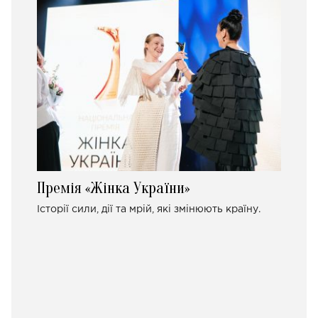
Премія «Жінка України»
Історії сили, дії та мрій, які змінюють країну.