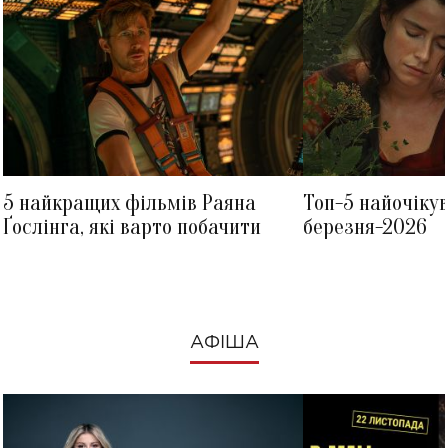
5 найкращих фільмів Раяна
Топ-5 найочіку
Ґослінга, які варто побачити
березня-2026
АФІША