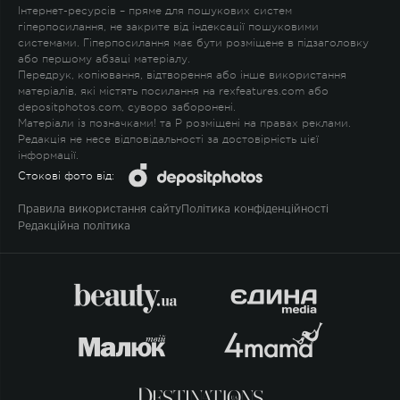
Інтернет-ресурсів – пряме для пошукових систем
гіперпосилання, не закрите від індексації пошуковими
системами. Гіперпосилання має бути розміщене в підзаголовку
або першому абзаці матеріалу.
Передрук, копіювання, відтворення або інше використання
матеріалів, які містять посилання на rexfeatures.com або
depositphotos.com, суворо заборонені.
Матеріали із позначками
!
та
P
розміщені на правах реклами.
Редакція не несе відповідальності за достовірність цієї
інформації.
Стокові фото від:
Правила використання сайту
Політика конфіденційності
Редакційна політика