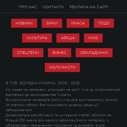
ПРО НАС
КОНТАКТИ
РЕКЛАМА НА САЙТІ
НОВИНИ
ЗІРКИ
КРАСА
ПОДІЇ
КУЛЬТУРА
АФІША
КІНО
СПЕЦТЕМИ
БІЗНЕС
ОБКЛАДИНКИ
КОЛУМНІСТИ
© ТОВ «ЕДІМЕДІА-УКРАЇНА», 2008 - 2026
Усі права на матеріали, розміщені на сайті viva.ua, охороняються
відповідно до законодавства України.
Використання матеріалів Сайту viva.ua в оригінальному розмірі
(в повному обсязі) без письмового дозволу редакції
забороняється.
Дозволяється републікація та цитування статей обсягом не
більше 250 знаків для одного інформаційного матеріалу, з
обов'язковим зазначенням посилання на джерело, а для