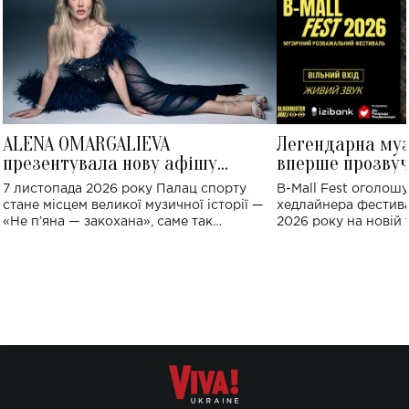
ALENA OMARGALIEVA
Легендарна му
презентувала нову афішу
вперше прозвуч
великого концерту в Палаці
Україні: де від
7 листопада 2026 року Палац спорту
B-Mall Fest оголош
спорту
стане місцем великої музичної історії —
хедлайнера фестива
«Не пʼяна — закохана», саме так
2026 року на новій т
символічно названо майбутній концерт
stage відбудеться у
ALENA OMARGALIEVA.
ENIGMA VOICES' OR