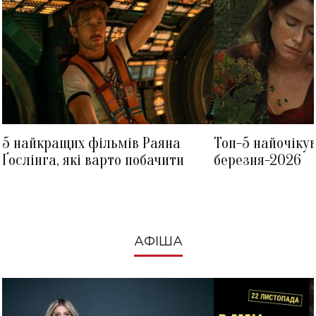
5 найкращих фільмів Раяна
Топ-5 найочіку
Ґослінга, які варто побачити
березня-2026
АФІША