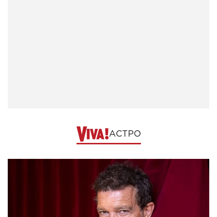
АСТРО