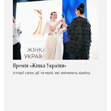
Премія «Жінка України»
Історії сили, дії та мрій, які змінюють країну.