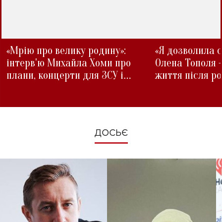
«Мрію про велику родину»:
«Я дозволила с
інтерв'ю Михайла Хоми про
Олена Тополя 
плани, концерти для ЗСУ і
життя після р
зміни під час війни
ДОСЬЄ