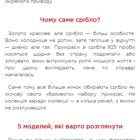
окремого приводу.
Чому саме срібло?
Золото красиве, але срібло — більш особисте.
Воно холодніше на дотик, зате тепліше у відчутті
— дивно, але так. Прикраси зі срібла 925 проби
носяться щодня без страху подряпати або
зіпсувати, вони витримують ритм міського життя і
при цьому виглядають, наче ти справді
намагалась.
Саме тому все більше жінок обирають срібло як
основу свого «базового» набору прикрас. Не
колекція заради колекції — а кілька речей, з якими
не розлучаєшся.
5 моделей, які варто розглянути
Якщо ви тільки знайомитесь із цим форматом