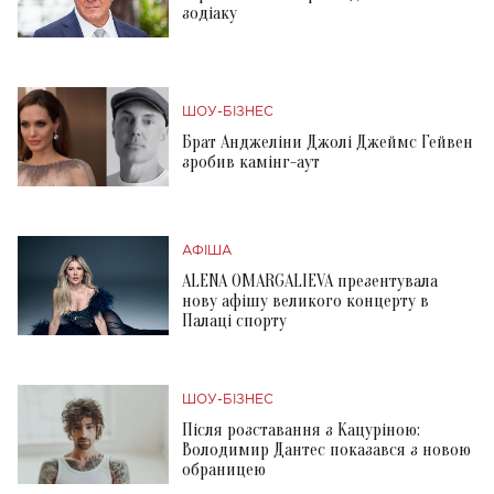
зодіаку
ШОУ-БІЗНЕС
Брат Анджеліни Джолі Джеймс Гейвен
зробив камінг-аут
АФІША
ALENA OMARGALIEVA презентувала
нову афішу великого концерту в
Палаці спорту
ШОУ-БІЗНЕС
Після розставання з Кацуріною:
Володимир Дантес показався з новою
обраницею