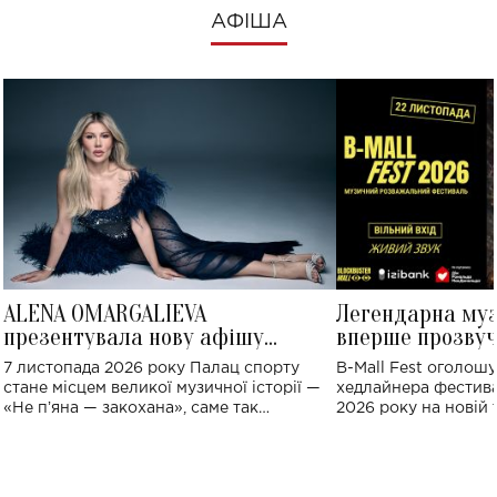
АФІША
ALENA OMARGALIEVA
Легендарна му
презентувала нову афішу
вперше прозвуч
великого концерту в Палаці
Україні: де від
7 листопада 2026 року Палац спорту
B-Mall Fest оголош
спорту
стане місцем великої музичної історії —
хедлайнера фестива
«Не пʼяна — закохана», саме так
2026 року на новій т
символічно названо майбутній концерт
stage відбудеться у
ALENA OMARGALIEVA.
ENIGMA VOICES' OR