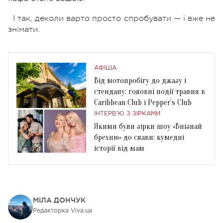
І так, деколи варто просто спробувати — і вже не
знімати.
АФІША
Від мотопробігу до джазу і
стендапу: головні події травня в
Caribbean Club і Pepper’s Club
ІНТЕРВ'Ю З ЗІРКАМИ
Якими були зірки шоу «Впізнай
брехню» до слави: кумедні
історії від мам
МІЛА ДОНЧУК
Редакторка Viva.ua