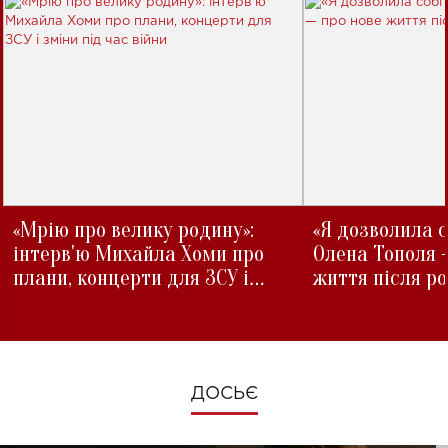
«Мрію про велику родину»:
«Я дозволила с
інтерв'ю Михайла Хоми про
Олена Тополя 
плани, концерти для ЗСУ і
життя після р
зміни під час війни
ДОСЬЄ