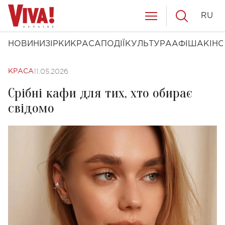
RU
НОВИНИ
ЗІРКИ
КРАСА
ПОДІЇ
КУЛЬТУРА
АФІША
КІНО
11.05.2026
КРАСА
Срібні кафи для тих, хто обирає
свідомо