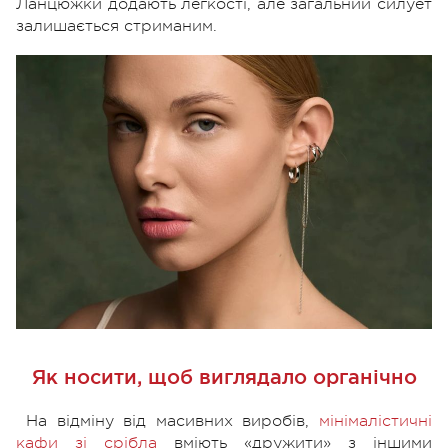
Ланцюжки додають легкості, але загальний силует
залишається стриманим.
Як носити, щоб виглядало органічно
На відміну від масивних виробів,
мінімалістичні
кафи зі срібла
вміють «дружити» з іншими