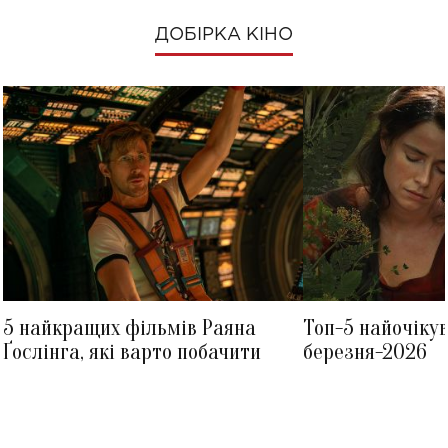
ДОБІРКА КІНО
5 найкращих фільмів Раяна
Топ-5 найочіку
Ґослінга, які варто побачити
березня-2026