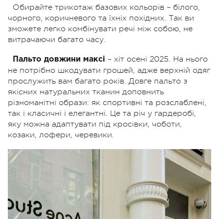
Обирайте трикотаж базових кольорів – білого,
чорного, коричневого та їхніх похідних. Так ви
зможете легко комбінувати речі між собою, не
витрачаючи багато часу.
– хіт осені 2025. На нього
Пальто довжини максі
не потрібно шкодувати грошей, адже верхній одяг
прослужить вам багато років. Довге пальто з
якісних натуральних тканин доповнить
різноманітні образи: як спортивні та розслаблені,
так і класичні і елегантні. Це та річ у гардеробі,
яку можна адаптувати під кросівки, чоботи,
козаки, лофери, черевики.