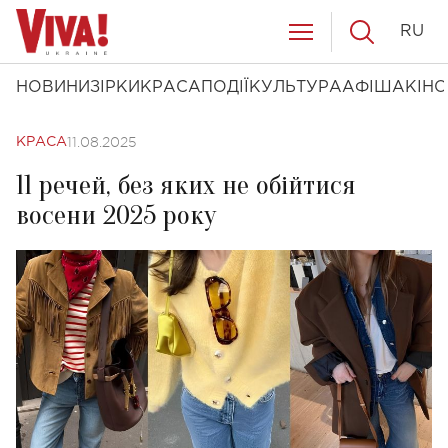
RU
НОВИНИ
ЗІРКИ
КРАСА
ПОДІЇ
КУЛЬТУРА
АФІША
КІНО
11.08.2025
КРАСА
11 речей, без яких не обійтися
восени 2025 року