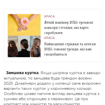
КРАСА
Літній манікюр 2025: трендові
кольори і техніки, які варто
спробувати
КРАСА
Наймодніші стрижки та зачіски
2025: головні тренди, які вам
сподобаються
. Якщо шкіряна куртка є завжди
Замшева куртка
актуальною, то замшева буде трендом восени
2025. Дизайнери додали у колекції саме вкорочені
варіанти таких курток у коричневому кольорі.
Особливо цікаво матиме вигляд замшева куртка з
сукнею або спідницею з мереживом. Це про
контраст між ніжністю та маскулінністю.