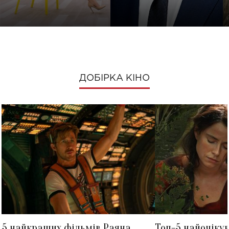
ДОБІРКА КІНО
5 найкращих фільмів Раяна
Топ-5 найочіку