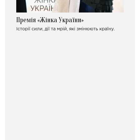
Премія «Жінка України»
Історії сили, дії та мрій, які змінюють країну.