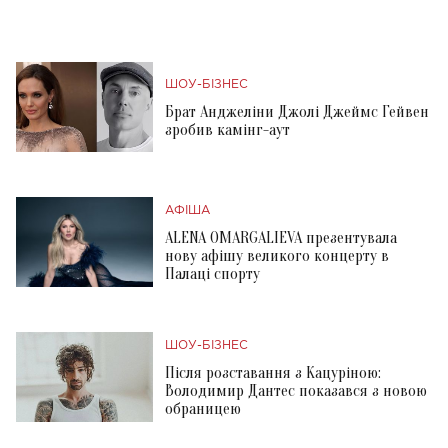
ШОУ-БІЗНЕС
Брат Анджеліни Джолі Джеймс Гейвен
зробив камінг-аут
АФІША
ALENA OMARGALIEVA презентувала
нову афішу великого концерту в
Палаці спорту
ШОУ-БІЗНЕС
Після розставання з Кацуріною:
Володимир Дантес показався з новою
обраницею