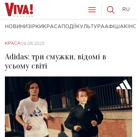
RU
НОВИНИ
ЗІРКИ
КРАСА
ПОДІЇ
КУЛЬТУРА
АФІША
КІНО
09.06.2025
КРАСА
Adidas: три смужки, відомі в
усьому світі