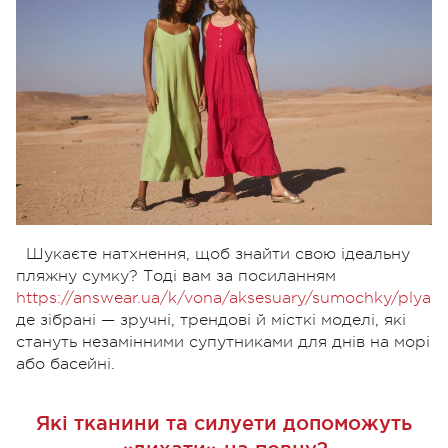
Шукаєте натхнення, щоб знайти свою ідеальну
пляжну сумку? Тоді вам за посиланням
https://answear.ua/k/vona/aksesuary/sumochky/plyazh
де зібрані — зручні, трендові й місткі моделі, які
стануть незамінними супутниками для днів на морі
або басейні.
Які тканини та силуети допоможуть