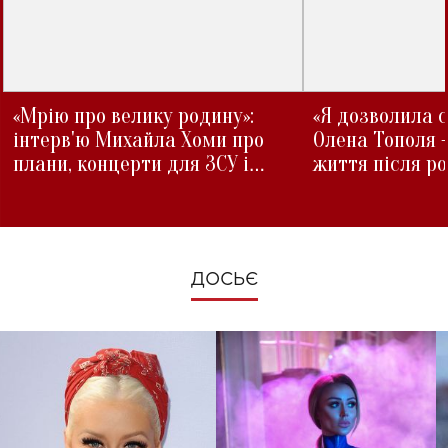
«Мрію про велику родину»:
«Я дозволила с
інтерв'ю Михайла Хоми про
Олена Тополя 
плани, концерти для ЗСУ і
життя після р
зміни під час війни
ДОСЬЄ