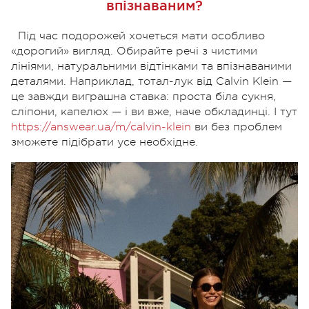
впізнаваним?
Під час подорожей хочеться мати особливо
«дорогий» вигляд. Обирайте речі з чистими
лініями, натуральними відтінками та впізнаваними
деталями. Наприклад, тотал-лук від Calvin Klein —
це завжди виграшна ставка: проста біла сукня,
сліпони, капелюх — і ви вже, наче обкладинці. І тут
https://answear.ua/m/calvin-klein
ви без проблем
зможете підібрати усе необхідне.