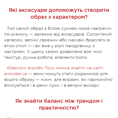
Які аксесуари допоможуть створити
образ з характером?
Той самий образ з білою сукнею може «заграти»
по-різному — залежно від аксесуарів. Солом’яний
капелюх, великі сережки або масивні браслети в
етно-стилі — і ви вже у ролі мандрівниці з
настроєм. У цьому сезоні дозволено все: мікс
текстур, ручна робота, елементи boho.
Ювелірні вироби Tous можна знайти на сайті
answear.ua
— вони можуть стати родзинкою для
всього образу — ніжні, але виразні, які гармонійно
вписуються і в денні луки, і в вечірні виходи.
Як знайти баланс між трендом і
практичністю?