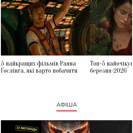
5 найкращих фільмів Раяна
Топ-5 найочіку
Ґослінга, які варто побачити
березня-2026
АФІША