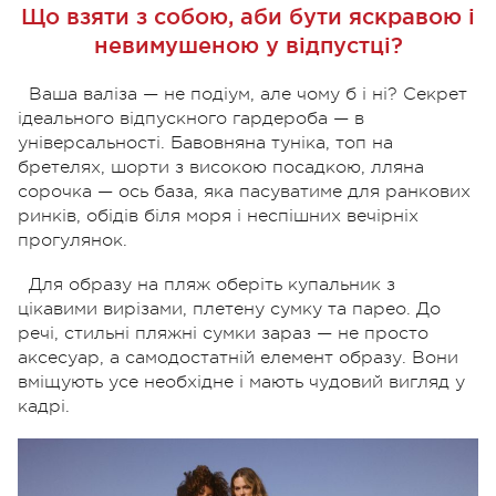
Що взяти з собою, аби бути яскравою і
невимушеною у відпустці?
Ваша валіза — не подіум, але чому б і ні? Секрет
ідеального відпускного гардероба — в
універсальності. Бавовняна туніка, топ на
бретелях, шорти з високою посадкою, лляна
сорочка — ось база, яка пасуватиме для ранкових
ринків, обідів біля моря і неспішних вечірніх
прогулянок.
Для образу на пляж оберіть купальник з
цікавими вирізами, плетену сумку та парео. До
речі, стильні пляжні сумки зараз — не просто
аксесуар, а самодостатній елемент образу. Вони
вміщують усе необхідне і мають чудовий вигляд у
кадрі.