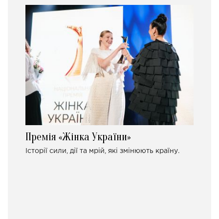
Премія «Жінка України»
Історії сили, дії та мрій, які змінюють країну.