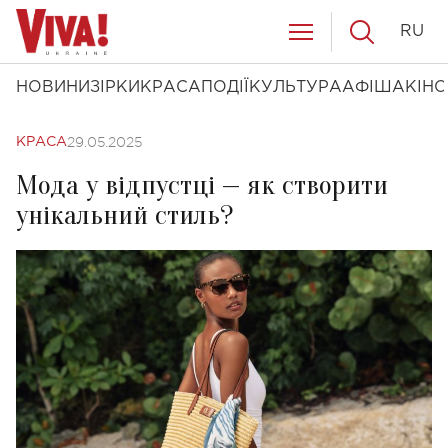
RU
НОВИНИ
ЗІРКИ
КРАСА
ПОДІЇ
КУЛЬТУРА
АФІША
КІНО
29.05.2025
КРАСА
Мода у відпустці — як створити
унікальний стиль?