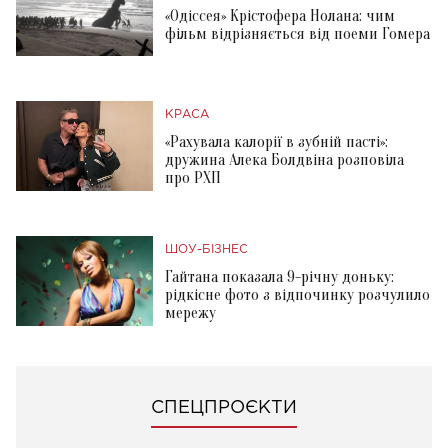
«Одіссея» Крістофера Нолана: чим
фільм відрізняється від поеми Гомера
КРАСА
«Рахувала калорії в зубній пасті»:
дружина Алека Болдвіна розповіла
про РХП
ШОУ-БІЗНЕС
Гайтана показала 9-річну доньку:
рідкісне фото з відпочинку розчулило
мережу
СПЕЦПРОЄКТИ