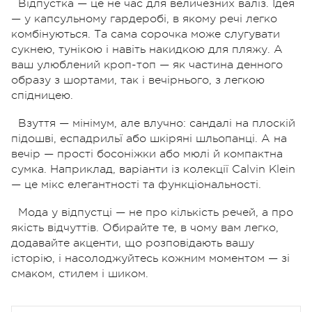
Відпустка — це не час для величезних валіз. Ідея
— у капсульному гардеробі, в якому речі легко
комбінуються. Та сама сорочка може слугувати
сукнею, тунікою і навіть накидкою для пляжу. А
ваш улюблений кроп-топ — як частина денного
образу з шортами, так і вечірнього, з легкою
спідницею.
Взуття — мінімум, але влучно: сандалі на плоскій
підошві, еспадрильї або шкіряні шльопанці. А на
вечір — прості босоніжки або мюлі й компактна
сумка. Наприклад, варіанти із колекції Calvin Klein
— це мікс елегантності та функціональності.
Мода у відпустці — не про кількість речей, а про
якість відчуттів. Обирайте те, в чому вам легко,
додавайте акценти, що розповідають вашу
історію, і насолоджуйтесь кожним моментом — зі
смаком, стилем і шиком.