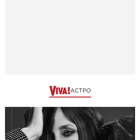
АСТРО