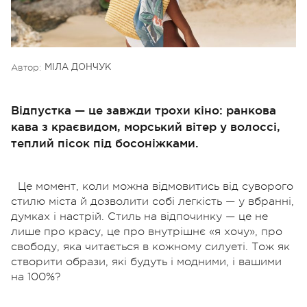
Автор:
МІЛА ДОНЧУК
Відпустка — це завжди трохи кіно: ранкова
кава з краєвидом, морський вітер у волоссі,
теплий пісок під босоніжками.
Це момент, коли можна відмовитись від суворого
стилю міста й дозволити собі легкість — у вбранні,
думках і настрій. Стиль на відпочинку — це не
лише про красу, це про внутрішнє «я хочу», про
свободу, яка читається в кожному силуеті. Тож як
створити образи, які будуть і модними, і вашими
на 100%?