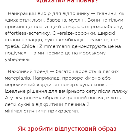
«дихати» на повну?
Найкращий вибір для відпочинку — тканини, які
«дихають»: льон, бавовна, муслін. Вони не тільки
приємні до тіла, а ще й створюють розслаблену,
effortless-естетику. Oversize-сорочки, широкі
штани палаццо, сукні-комбінації — саме те, що
треба. Chloe і Zimmermann демонструють це на
подіумах — а ми носимо це на морському
узбережжі.
Важливий тренд — багатошаровість із легких
матеріалів. Наприклад, прозоре кімоно або
мереживний кардиган поверх купальника —
ідеальне рішення для вечірнього сету після пляжу.
А у вечірньому образі виграшний вигляд мають
легкі сукні з відкритими плечима й
мінімалістичними прикрасами.
Як зробити відпустковий образ