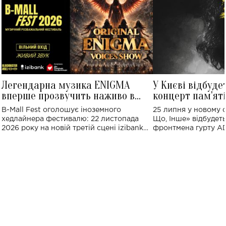
Легендарна музика ENIGMA
У Києві відбуде
вперше прозвучить наживо в
концерт пам'ят
Україні: де відбудеться концерт
Клименка: понад
B-Mall Fest оголошує іноземного
25 липня у новому o
виконають пісн
хедлайнера фестивалю: 22 листопада
Що, Інше» відбудеть
2026 року на новій третій сцені izibank
фронтмена гурту A
stage відбудеться українська прем'єра
Клименка. Це буде 
ENIGMA VOICES' ORIGINAL LIVE SHOW.
вечір, присвячений 
творчість стала си
справжньої любові д