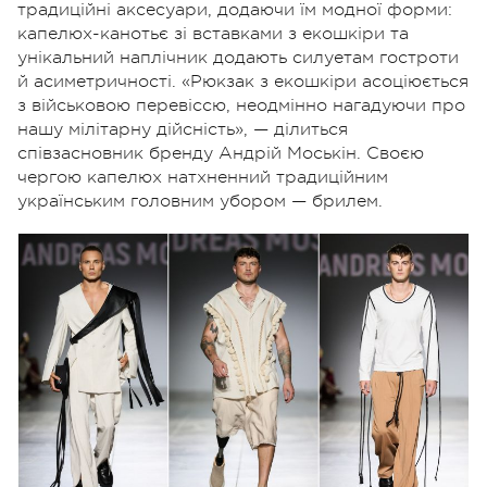
традиційні аксесуари, додаючи їм модної форми:
капелюх-канотьє зі вставками з екошкіри та
унікальний наплічник додають силуетам гостроти
й асиметричності. «Рюкзак з екошкіри асоціюється
з військовою перевіссю, неодмінно нагадуючи про
нашу мілітарну дійсність», — ділиться
співзасновник бренду Андрій Моськін. Своєю
чергою капелюх натхненний традиційним
українським головним убором — брилем.