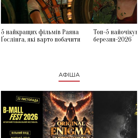
5 найкращих фільмів Раяна
Топ-5 найочіку
Ґослінга, які варто побачити
березня-2026
АФІША