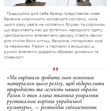
Традиційно для себе бренд представляє нове
бачення класичного чоловічого костюму, хоча
цього разу увага на чоловічих блузах та сорочках,
що відсилають нас до естетики народного одягу.
Центральними елементами декору стають звичні
для стилю бохо китиці, бахрома, поторочені краї
та мереживо. Разом із пасмами з екошкіри ці
рухомі елементи додають образам динаміки та
плавності.
«Ми вирішили зробити льон основним
матеріалом цього релізу, щоб підкреслити
природність та легкість наших образів.
Разом із тим лляна тканина увиразнює
рустикальне коріння української
культури», — розповідає співзасновник