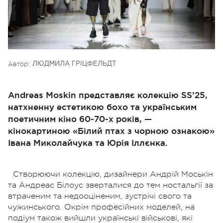
Автор:
ЛЮДМИЛА ГРІЦФЕЛЬДТ
Andreas Moskin представляє колекцію SS’25,
натхненну естетикою бохо та українським
поетичним кіно 60-70-х років, —
кінокартиною «Білий птах з чорною ознакою»
Івана Миколайчука та Юрія Іллєнка.
Створюючи колекцію, дизайнери Андрій Моськін
та Андреас Білоус зверталися до тем ностальгії за
втраченим та недооціненим, зустрічі свого та
чужинського.
Окрім професійних моделей, на
подіум також вийшли українські військові, які