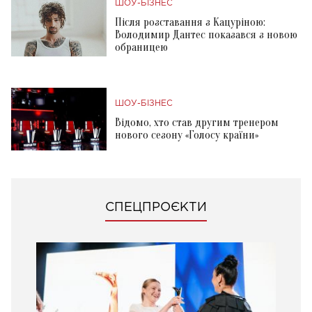
ШОУ-БІЗНЕС
Після розставання з Кацуріною:
Володимир Дантес показався з новою
обраницею
ШОУ-БІЗНЕС
Відомо, хто став другим тренером
нового сезону «Голосу країни»
СПЕЦПРОЄКТИ