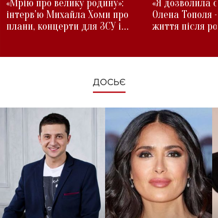
«Мрію про велику родину»:
«Я дозволила с
інтерв'ю Михайла Хоми про
Олена Тополя 
плани, концерти для ЗСУ і
життя після р
зміни під час війни
ДОСЬЄ