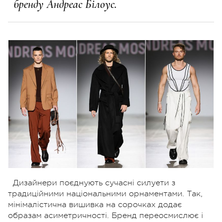
бренду Андреас Білоус.
Дизайнери поєднують сучасні силуети з
традиційними національними орнаментами. Так,
мінімалістична вишивка на сорочках додає
образам асиметричності. Бренд переосмислює і