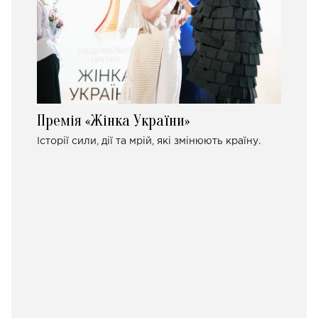
Премія «Жінка України»
Історії сили, дії та мрій, які змінюють країну.