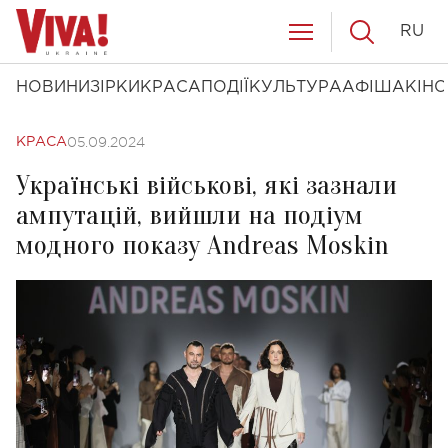
RU
НОВИНИ
ЗІРКИ
КРАСА
ПОДІЇ
КУЛЬТУРА
АФІША
КІНО
05.09.2024
КРАСА
Українські військові, які зазнали
ампутацій, вийшли на подіум
модного показу Andreas Moskin