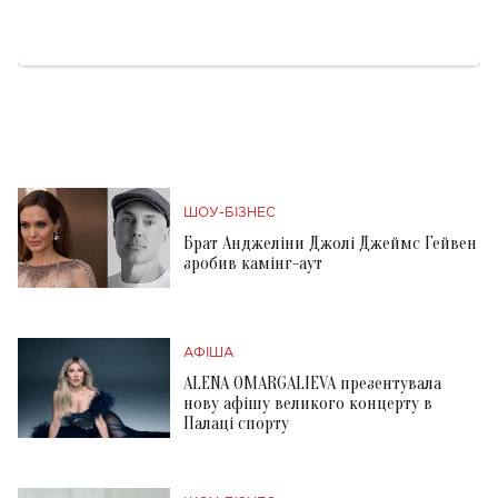
ШОУ-БІЗНЕС
Брат Анджеліни Джолі Джеймс Гейвен
зробив камінг-аут
АФІША
ALENA OMARGALIEVA презентувала
нову афішу великого концерту в
Палаці спорту