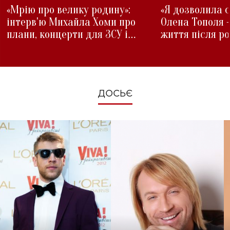
«Мрію про велику родину»:
«Я дозволила с
інтерв'ю Михайла Хоми про
Олена Тополя 
плани, концерти для ЗСУ і
життя після р
зміни під час війни
ДОСЬЄ