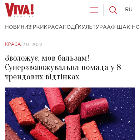
RU
НОВИНИ
ЗІРКИ
КРАСА
ПОДІЇ
КУЛЬТУРА
АФІША
КІНО
12.01.2022
КРАСА
Зволожує, мов бальзам!
Суперзволожувальна помада у 8
трендових відтінках