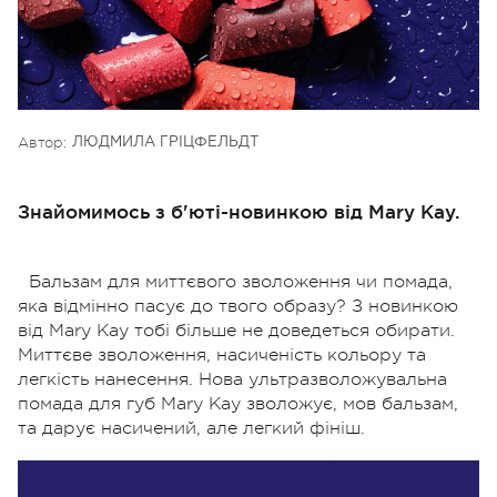
Автор:
ЛЮДМИЛА ГРІЦФЕЛЬДТ
Знайомимось з б'юті-новинкою від Mary Kay.
Бальзам для миттєвого зволоження чи помада,
яка відмінно пасує до твого образу? З новинкою
від Mary Kay тобі більше не доведеться обирати.
Миттєве зволоження, насиченість кольору та
легкість нанесення. Нова ультразволожувальна
помада для губ Mary Kay зволожує, мов бальзам,
та дарує насичений, але легкий фініш.