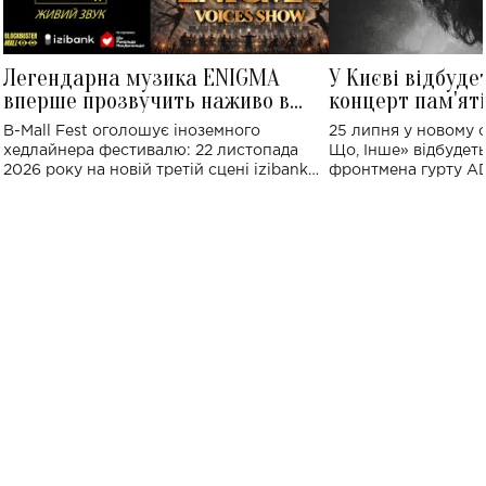
Легендарна музика ENIGMA
У Києві відбуде
вперше прозвучить наживо в
концерт пам'ят
Україні: де відбудеться концерт
Клименка: понад
B-Mall Fest оголошує іноземного
25 липня у новому o
виконають пісн
хедлайнера фестивалю: 22 листопада
Що, Інше» відбудеть
2026 року на новій третій сцені izibank
фронтмена гурту A
stage відбудеться українська прем'єра
Клименка. Це буде 
ENIGMA VOICES' ORIGINAL LIVE SHOW.
вечір, присвячений 
творчість стала си
справжньої любові д