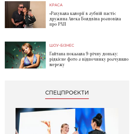
КРАСА
«Рахувала калорії в зубній пасті»:
дружина Алека Болдвіна розповіла
про РХП
ШОУ-БІЗНЕС
Гайтана показала 9-річну доньку:
рідкісне фото з відпочинку розчулило
мережу
СПЕЦПРОЄКТИ