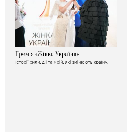
Премія «Жінка України»
Історії сили, дії та мрій, які змінюють країну.