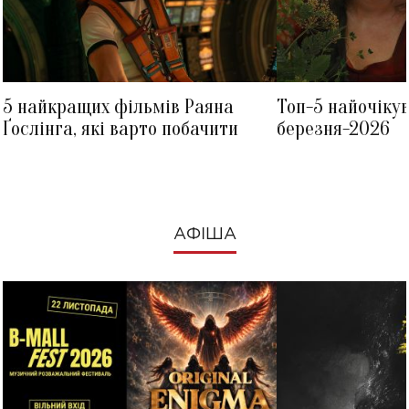
5 найкращих фільмів Раяна
Топ-5 найочіку
Ґослінга, які варто побачити
березня-2026
АФІША