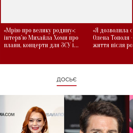
«Мрію про велику родину»:
«Я дозволила с
інтерв'ю Михайла Хоми про
Олена Тополя 
плани, концерти для ЗСУ і
життя після р
зміни під час війни
ДОСЬЄ