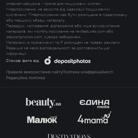
Інтернет-ресурсів – пряме для пошукових систем
гіперпосилання, не закрите від індексації пошуковими
системами. Гіперпосилання має бути розміщене в підзаголовку
або першому абзаці матеріалу.
Передрук, копіювання, відтворення або інше використання
матеріалів, які містять посилання на rexfeatures.com або
depositphotos.com, суворо заборонені.
Матеріали із позначками
!
та
P
розміщені на правах реклами.
Редакція не несе відповідальності за достовірність цієї
інформації.
Стокові фото від:
Правила використання сайту
Політика конфіденційності
Редакційна політика