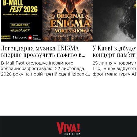
Легендарна музика ENIGMA
У Києві відбуде
вперше прозвучить наживо в
концерт пам'ят
Україні: де відбудеться концерт
Клименка: понад
B-Mall Fest оголошує іноземного
25 липня у новому o
виконають пісн
хедлайнера фестивалю: 22 листопада
Що, Інше» відбудеть
2026 року на новій третій сцені izibank
фронтмена гурту A
stage відбудеться українська прем'єра
Клименка. Це буде 
ENIGMA VOICES' ORIGINAL LIVE SHOW.
вечір, присвячений 
творчість стала си
справжньої любові д