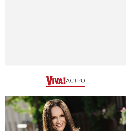
АСТРО