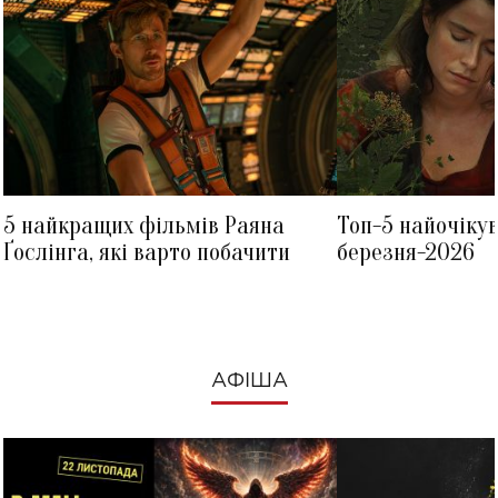
5 найкращих фільмів Раяна
Топ-5 найочіку
Ґослінга, які варто побачити
березня-2026
АФІША