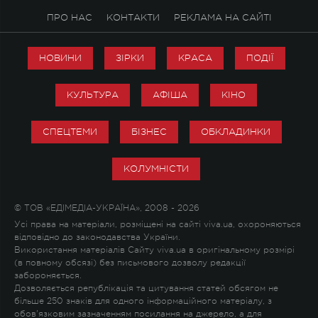
ПРО НАС
КОНТАКТИ
РЕКЛАМА НА САЙТІ
НОВИНИ
ЗІРКИ
КРАСА
ПОДІЇ
КУЛЬТУРА
АФІША
КІНО
СПЕЦТЕМИ
БІЗНЕС
ОБКЛАДИНКИ
КОЛУМНІСТИ
© ТОВ «ЕДІМЕДІА-УКРАЇНА», 2008 - 2026
Усі права на матеріали, розміщені на сайті viva.ua, охороняються
відповідно до законодавства України.
Використання матеріалів Сайту viva.ua в оригінальному розмірі
(в повному обсязі) без письмового дозволу редакції
забороняється.
Дозволяється републікація та цитування статей обсягом не
більше 250 знаків для одного інформаційного матеріалу, з
обов'язковим зазначенням посилання на джерело, а для