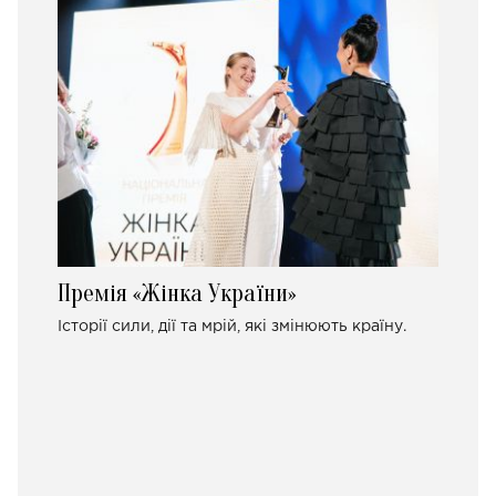
Премія «Жінка України»
Історії сили, дії та мрій, які змінюють країну.