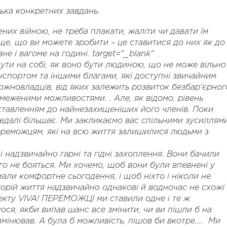
ька конкретних завдань.
чених війною, не треба плакати, жаліти чи давати їм
ще, що ви можете зробити – це ставитися до них як до
е і вагоме на годині. target="_blank"
ідчути на собі, як воно бути людиною, що не може вільно
нспортом та іншими благами, які доступні звичайним
ожновладців, від яких залежить розвиток безбар'єрног
меженими можливостями. . Але, як відомо, рівень
 ставленням до найнезахищеніших його членів. Поки
 дедалі більшає. Ми закликаємо вас спільними зусиллям
реможцям, які на всю життя залишилися людьми з
і надзвичайно гарні та гідні захоплення. Вони бачили
ого не бояться. Ми хочемо, щоб вони були впевнені у
али комфортне сьогодення, і щоб ніхто і ніколи не
історій життя надзвичайно однакові й водночас не схожі
екту VIVA! ПЕРЕМОЖЦІ ми ставили одне і те ж
лося, якби випав шанс все змінити, чи ви пішли б на
 змінював. А була б можливість, пішов би вкотре.... Ми