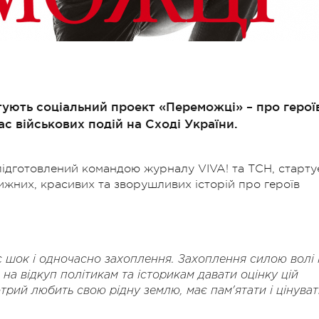
ують соціальний проект «Переможці» – про герої
час військових подій на Сході України.
підготовлений командою журналу VIVA! та ТСН, старту
ижних, красивих та зворушливих історій про героїв
 шок і одночасно захоплення. Захоплення силою волі 
 відкуп політикам та історикам давати оцінку цій
отрий любить свою рідну землю, має пам'ятати і цінува