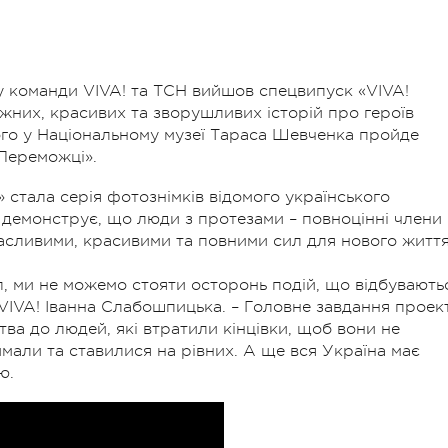
у команди VIVA! та ТСН вийшов спецвипуск «VIVA!
жних, красивих та зворушливих історій про героїв
ютого у Національному музеї Тараса Шевченка пройде
Переможці».
стала серія фотознімків відомого українського
емонструє, що люди з протезами – повноцінні члени
щасливими, красивими та повними сил для нового життя
л, ми не можемо стояти осторонь подій, що відбувають
 VIVA! Іванна Слабошпицька. – Головне завдання проек
тва до людей, які втратили кінцівки, щоб вони не
мали та ставилися на рівних. А ще вся Україна має
ю.