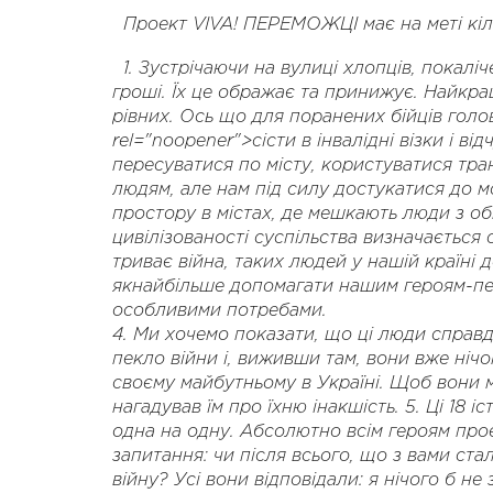
Проект VIVA! ПЕРЕМОЖЦІ має на меті кіл
1. Зустрічаючи на вулиці хлопців, покалі
гроші. Їх це ображає та принижує. Найкра
рівних. Ось що для поранених бійців головн
rel="noopener">сісти в інвалідні візки і в
пересуватися по місту, користуватися тра
людям, але нам під силу достукатися до м
простору в містах, де мешкають люди з об
цивілізованості суспільства визначається
триває війна, таких людей у нашій країні
якнайбільше допомагати нашим героям-пе
особливими потребами.
4. Ми хочемо показати, що ці люди справд
пекло війни і, виживши там, вони вже ніч
своєму майбутньому в Україні. Щоб вони м
нагадував їм про їхню інакшість. 5. Ці 18 
одна на одну. Абсолютно всім героям про
запитання: чи після всього, що з вами ста
війну? Усі вони відповідали: я нічого б не