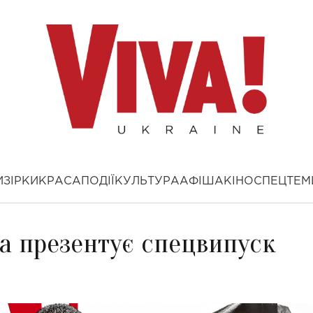
И
ЗІРКИ
КРАСА
ПОДІЇ
КУЛЬТУРА
АФІША
КІНО
СПЕЦТЕМ
а презентує спецвипуск