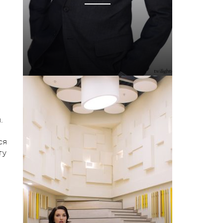
.
ся
ту