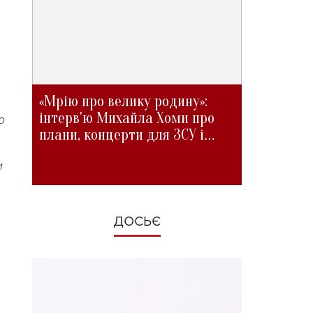
«Мрію про велику родину»:
інтерв'ю Михайла Хоми про
о
плани, концерти для ЗСУ і
зміни під час війни
и
ДОСЬЄ