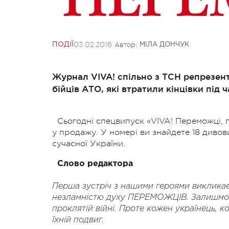
03.02.2016
Автор:
ПОДІЇ
МІЛА ДОНЧУК
Журнал VIVA! спільно з ТСН репрезент
бійців АТО, які втратили кінцівки під 
Сьогодні спецвипуск «VIVA! Переможці, 
у продажу. У номері ви знайдете 18 дивов
сучасної України.
Слово редактора
Перша зустріч з нашими героями викликає
незламністю духу ПЕРЕМОЖЦІВ. Залишмо на
проклятій війні. Проте кожен українець, к
їхній подвиг.