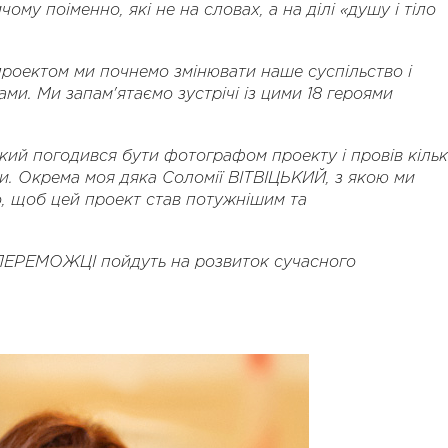
чому поіменно, які не на словах, а на ділі «душу і тіло
роектом ми почнемо змінювати наше суспільство і
и. Ми запам'ятаємо зустрічі із цими 18 героями
ий погодився бути фотографом проекту і провів кіль
ми. Окрема моя дяка Соломії ВІТВІЦЬКИЙ, з якою ми
о, щоб цей проект став потужнішим та
 ПЕРЕМОЖЦІ пойдуть на розвиток сучасного