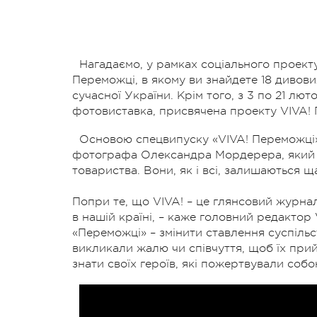
Нагадаємо, у рамках соціального проект
Переможці, в якому ви знайдете 18 дивови
сучасної України. Крім того, з 3 по 21 л
фотовиставка, присвячена проекту VIVA! 
Основою спецвипуску «VIVA! Переможці» 
фотографа Олександра Мордерера, який д
товариства. Вони, як і всі, залишаються 
Попри те, що VIVA! – це глянсовий журна
в нашій країні, – каже головний редактор
«Переможці» – змінити ставлення суспільс
викликали жалю чи співчуття, щоб їх прий
знати своїх героїв, які пожертвували собо