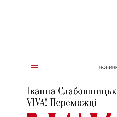
НОВИН
Іванна Слабошпицьк
VIVA! Переможці