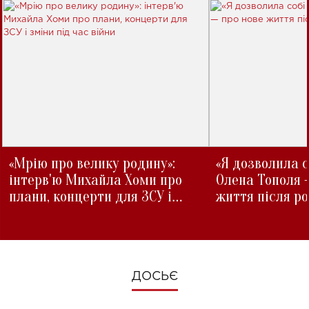
«Мрію про велику родину»:
«Я дозволила с
інтерв'ю Михайла Хоми про
Олена Тополя 
плани, концерти для ЗСУ і
життя після р
зміни під час війни
ДОСЬЄ