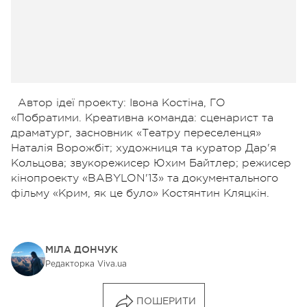
Автор ідеї проекту: Івона Костіна, ГО
«Побратими. Креативна команда: сценарист та
драматург, засновник «Театру переселенця»
Наталія Ворожбіт; художниця та куратор Дар'я
Кольцова; звукорежисер Юхим Байтлер; режисер
кінопроекту «BABYLON'13» та документального
фільму «Крим, як це було» Костянтин Кляцкін.
МІЛА ДОНЧУК
Редакторка Viva.ua
ПОШЕРИТИ