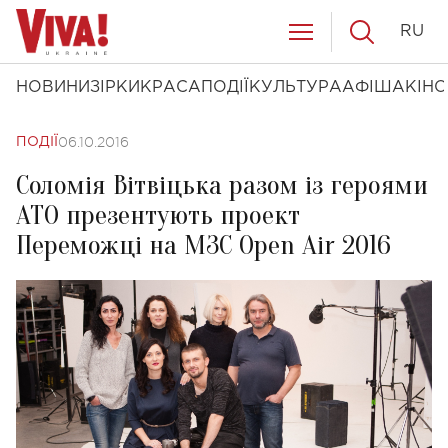
RU
НОВИНИ
ЗІРКИ
КРАСА
ПОДІЇ
КУЛЬТУРА
АФІША
КІНО
06.10.2016
ПОДІЇ
Соломія Вітвіцька разом із героями
АТО презентують проект
Переможці на МЗС Open Air 2016