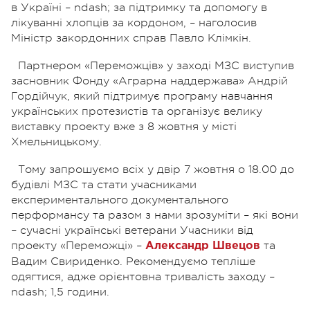
в Україні – ndash; за підтримку та допомогу в
лікуванні хлопців за кордоном, – наголосив
Міністр закордонних справ Павло Клімкін.
Партнером «Переможців» у заході МЗС виступив
засновник Фонду «Аграрна наддержава» Андрій
Гордійчук, який підтримує програму навчання
українських протезистів та організує велику
виставку проекту вже з 8 жовтня у місті
Хмельницькому.
Тому запрошуємо всіх у двір 7 жовтня о 18.00 до
будівлі МЗС та стати учасниками
експериментального документального
перформансу та разом з нами зрозуміти – які вони
– сучасні українські ветерани Учасники від
проекту «Переможці» –
та
Александр Швецов
Вадим Свириденко. Рекомендуємо тепліше
одягтися, адже орієнтовна тривалість заходу –
ndash; 1,5 години.