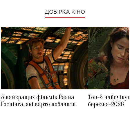
ДОБІРКА КІНО
5 найкращих фільмів Раяна
Топ-5 найочіку
Ґослінга, які варто побачити
березня-2026