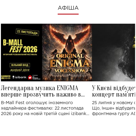
АФІША
Легендарна музика ENIGMA
У Києві відбуде
вперше прозвучить наживо в
концерт пам'ят
Україні: де відбудеться концерт
Клименка: понад
B-Mall Fest оголошує іноземного
25 липня у новому o
виконають пісн
хедлайнера фестивалю: 22 листопада
Що, Інше» відбудеть
2026 року на новій третій сцені izibank
фронтмена гурту A
stage відбудеться українська прем'єра
Клименка. Це буде 
ENIGMA VOICES' ORIGINAL LIVE SHOW.
вечір, присвячений 
творчість стала си
справжньої любові д