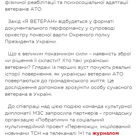
фізичної реабілітації та психосоціальної адаптації
ветеранів АТО.
Захід «Я ВЕТЕРАН» відбудеться у форматі
документального перформансу у супроводі
оркестру почесної варти Окремого полку
Президента України.
Що є великим показником сили – наявність зброї
чи рішення її скласти? Хто такі українські
ветерани? Глядачі із перших вуст почують реальні
історії повернення, як українські ветерани АТО
повертаються до громадянського життя. Це
дослідження допоможе зрозуміти особу сучасного
ветерана в Україні.
До співпраці над цією подією команда культурної
дипломатії МЗС запросила партнерів – громадську
організацію «Побратими» та соціальний
мультимедійний проект «Переможці», ініційований
новинами ТСН на телеканалі 1+1 та
журналом