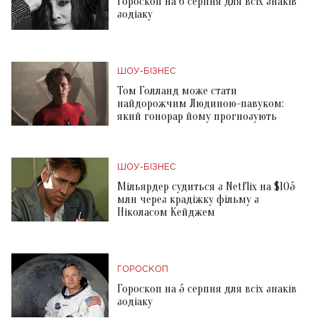
Гороскоп на 6 серпня для всіх знаків
зодіаку
ШОУ-БІЗНЕС
Том Голланд може стати
найдорожчим Людиною-павуком:
який гонорар йому прогнозують
ШОУ-БІЗНЕС
Мільярдер судиться з Netflix на $105
млн через крадіжку фільму з
Ніколасом Кейджем
ГОРОСКОП
Гороскоп на 5 серпня для всіх знаків
зодіаку