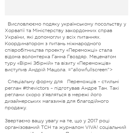
Висловлюємо подяку українському посольству у
Хорватії та Міністерству закордонних справ
України, які допомогли у всіх питаннях.
Координатором з питань міжнародного
співробітництва проекту «Переможці» стала
відома волонтерка Ганна Гвоздяр. Меценатом
туру «Вірні Збірній» та візиту «Переможців»
виступив Андрій Мацола. ="allowfullscreen">
Спеціальну форму для Переможців – стильні
реглан #thevictors – підготував Андре Тан. Такі
реглани скоро з'являться в мережі його
дизайнерських магазинів для благодійного
продажу.
Звертаємо вашу увагу на те, що у 2017 році
організований ТСН та журналом VIVA! соціальний