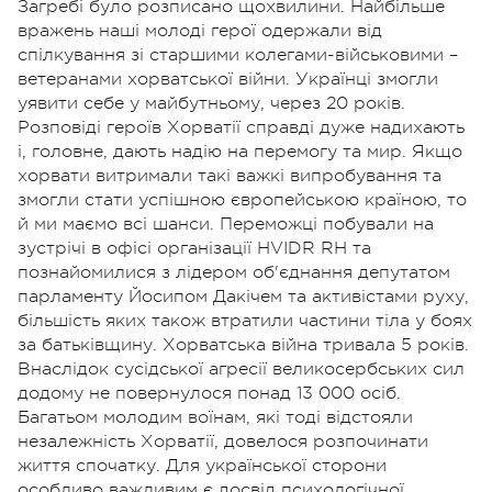
Загребі було розписано щохвилини. Найбільше
вражень наші молоді герої одержали від
спілкування зі старшими колегами-військовими –
ветеранами хорватської війни. Українці змогли
уявити себе у майбутньому, через 20 років.
Розповіді героїв Хорватії справді дуже надихають
і, головне, дають надію на перемогу та мир. Якщо
хорвати витримали такі важкі випробування та
змогли стати успішною європейською країною, то
й ми маємо всі шанси. Переможці побували на
зустрічі в офісі організації HVIDR RH та
познайомилися з лідером об'єднання депутатом
парламенту Йосипом Дакічем та активістами руху,
більшість яких також втратили частини тіла у боях
за батьківщину. Хорватська війна тривала 5 років.
Внаслідок сусідської агресії великосербських сил
додому не повернулося понад 13 000 осіб.
Багатьом молодим воїнам, які тоді відстояли
незалежність Хорватії, довелося розпочинати
життя спочатку. Для української сторони
особливо важливим є досвід психологічної