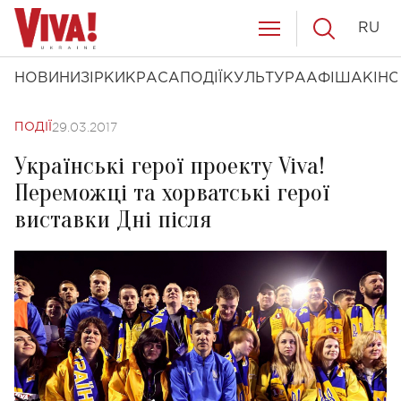
RU
НОВИНИ
ЗІРКИ
КРАСА
ПОДІЇ
КУЛЬТУРА
АФІША
КІНО
29.03.2017
ПОДІЇ
Українські герої проекту Viva!
Переможці та хорватські герої
виставки Дні після