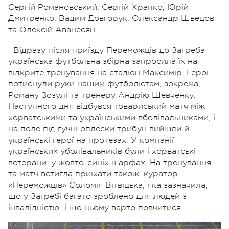
Сергій Романовський, Сергій Храпко, Юрій
Дмитренко, Вадим Довгорук, Олександр Швецов
та Олексій Аванесян.
Відразу після приїзду Переможців до Загреба
українська футбольна збірна запросила їх на
відкрите тренування на стадіон Максимір. Герої
потиснули руки нашим футболістам, зокрема,
Роману Зозулі та тренеру Андрію Шевченку.
Наступного дня відбувся товариський матч між
хорватськими та українськими вболівальниками, і
на поле під гучні оплески трибун вийшли й
українські герої на протезах. У компанії
українських уболівальників були і хорватські
ветерани. у жовто-синіх шарфах. На тренування
та матч встигла приїхати також. куратор
«Переможців» Соломія Вітвіцька, яка зазначила,
що у Загребі багато зроблено для людей з
інвалідністю і що цьому варто повчитися.