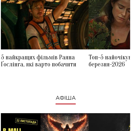
5 найкращих фільмів Раяна
Топ-5 найочіку
Ґослінга, які варто побачити
березня-2026
АФІША