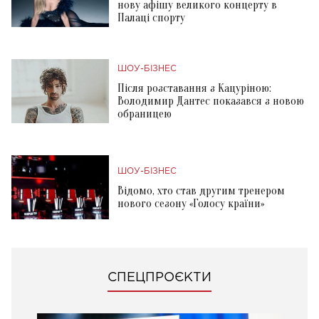
нову афішу великого концерту в
Палаці спорту
ШОУ-БІЗНЕС
Після розставання з Кацуріною:
Володимир Дантес показався з новою
обраницею
ШОУ-БІЗНЕС
Відомо, хто став другим тренером
нового сезону «Голосу країни»
СПЕЦПРОЄКТИ