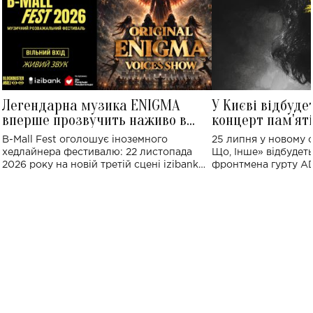
Легендарна музика ENIGMA
У Києві відбуде
вперше прозвучить наживо в
концерт пам'ят
Україні: де відбудеться концерт
Клименка: понад
B-Mall Fest оголошує іноземного
25 липня у новому o
виконають пісн
хедлайнера фестивалю: 22 листопада
Що, Інше» відбудеть
2026 року на новій третій сцені izibank
фронтмена гурту A
stage відбудеться українська прем'єра
Клименка. Це буде 
ENIGMA VOICES' ORIGINAL LIVE SHOW.
вечір, присвячений 
творчість стала си
справжньої любові д