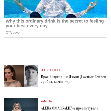
ШОУ-БІЗНЕС
Брат Анджеліни Джолі Джеймс Гейвен
зробив камінг-аут
АФІША
ALENA OMARGALIEVA презентувала