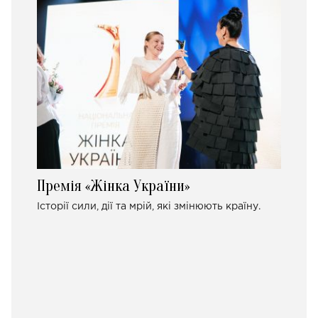
Премія «Жінка України»
Історії сили, дії та мрій, які змінюють країну.