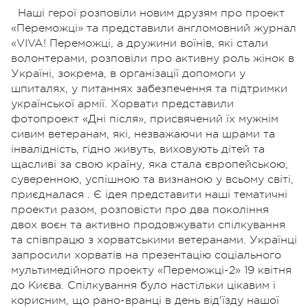
Наші герої розповіли новим друзям про проект
«Переможці» та представили англомовний журнал
«VIVA! Переможці, а дружини воїнів, які стали
волонтерами, розповіли про активну роль жінок в
Україні, зокрема, в організації допомоги у
шпиталях, у питаннях забезпечення та підтримки
української армії. Хорвати представили
фотопроект «Дні після», присвячений їх мужнім
сивим ветеранам, які, незважаючи на шрами та
інвалідність, гідно живуть, виховують дітей та
щасливі за свою країну, яка стала європейською,
суверенною, успішною та визнаною у всьому світі,
приєдналася . Є ідея представити наші тематичні
проекти разом, розповісти про два покоління
двох воєн та активно продовжувати спілкування
та співпрацю з хорватськими ветеранами. Українці
запросили хорватів на презентацію соціального
мультимедійного проекту «Переможці-2» 19 квітня
до Києва. Спілкування було настільки цікавим і
корисним, що рано-вранці в день від'їзду нашої