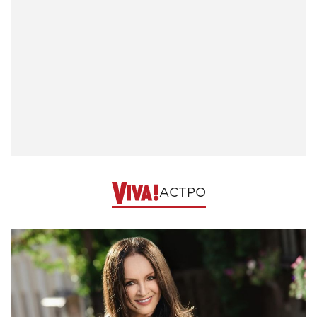
АСТРО