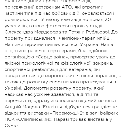
мультимедійний проект «Переможці»,
присвячений ветеранам АТО, які втратили
частини тіла під час бойових дій, оновлюється і
розширюється. У ньому вже задіяно понад 30
учасників, готова фотосесія героїв у студії
Олександра Мордерера та Тетяни Рубльової. До
проекту приєдналися і чемпіони-паралімпійці.
Нашими героями пишається вся Україна. Наша
ініціатива разом із партнерами, благодійною
організацією «Серце воїна», привертає увагу до
якісної психологічної та фізіологічної, зокрема,
спортивної реабілітації для ветеранів, які
повертаються до мирного життя після поранень, а
також до розвитку спортивного протезування в
Україні. Допомогти розвитку проекту, який
надихає нас усіх не здаватися, а діяти та
перемагати, одразу зголосився відомий меценат
Андрій Мацола. 19 квітня відбудеться грандіозне
відкриття виставки «Переможці-2» в залі ballpark
НСК «Олімпійський». Наразі триває виставка у
Сумах.