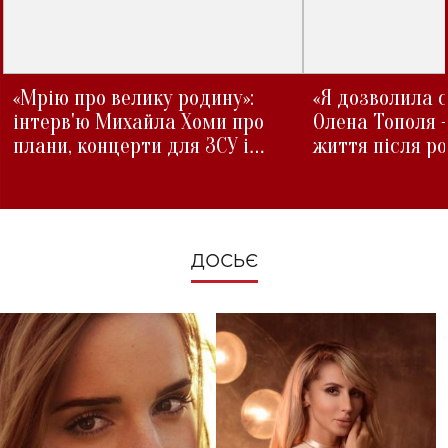
«Мрію про велику родину»:
«Я дозволила с
інтерв'ю Михайла Хоми про
Олена Тополя 
плани, концерти для ЗСУ і
життя після р
зміни під час війни
ДОСЬЄ