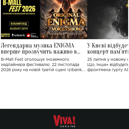
Легендарна музика ENIGMA
У Києві відбуде
вперше прозвучить наживо в
концерт пам'ят
Україні: де відбудеться концерт
Клименка: понад
B-Mall Fest оголошує іноземного
25 липня у новому o
виконають пісн
хедлайнера фестивалю: 22 листопада
Що, Інше» відбудеть
2026 року на новій третій сцені izibank
фронтмена гурту A
stage відбудеться українська прем'єра
Клименка. Це буде 
ENIGMA VOICES' ORIGINAL LIVE SHOW.
вечір, присвячений 
творчість стала си
справжньої любові д