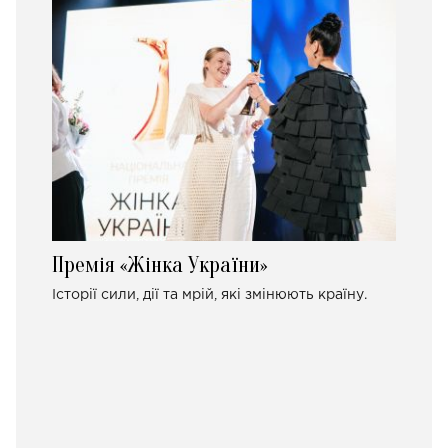
Премія «Жінка України»
Історії сили, дії та мрій, які змінюють країну.