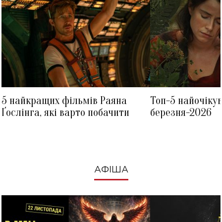
5 найкращих фільмів Раяна
Топ-5 найочіку
Ґослінга, які варто побачити
березня-2026
АФІША