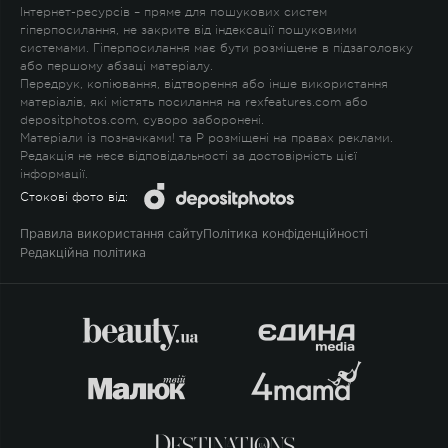
Інтернет-ресурсів – пряме для пошукових систем
гіперпосилання, не закрите від індексації пошуковими
системами. Гіперпосилання має бути розміщене в підзаголовку
або першому абзаці матеріалу.
Передрук, копіювання, відтворення або інше використання
матеріалів, які містять посилання на rexfeatures.com або
depositphotos.com, суворо заборонені.
Матеріали із позначками
!
та
P
розміщені на правах реклами.
Редакція не несе відповідальності за достовірність цієї
інформації.
Стокові фото від:
Правила використання сайту
Політика конфіденційності
Редакційна політика