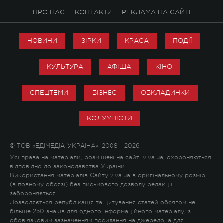
ПРО НАС
КОНТАКТИ
РЕКЛАМА НА САЙТІ
НОВИНИ
ЗІРКИ
КРАСА
ПОДІЇ
КУЛЬТУРА
АФІША
КІНО
СПЕЦТЕМИ
БІЗНЕС
ОБКЛАДИНКИ
КОЛУМНІСТИ
© ТОВ «ЕДІМЕДІА-УКРАЇНА», 2008 - 2026
Усі права на матеріали, розміщені на сайті viva.ua, охороняються
відповідно до законодавства України.
Використання матеріалів Сайту viva.ua в оригінальному розмірі
(в повному обсязі) без письмового дозволу редакції
забороняється.
Дозволяється републікація та цитування статей обсягом не
більше 250 знаків для одного інформаційного матеріалу, з
обов'язковим зазначенням посилання на джерело, а для