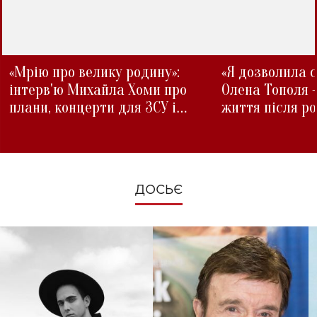
«Мрію про велику родину»:
«Я дозволила с
інтерв'ю Михайла Хоми про
Олена Тополя 
плани, концерти для ЗСУ і
життя після р
зміни під час війни
ДОСЬЄ