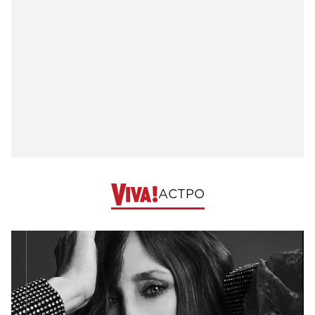
АСТРО