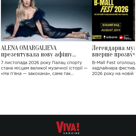
ALENA OMARGALIEVA
Легендарна му
презентувала нову афішу
вперше прозвуч
великого концерту в Палаці
Україні: де від
7 листопада 2026 року Палац спорту
B-Mall Fest оголош
спорту
стане місцем великої музичної історії —
хедлайнера фестива
«Не пʼяна — закохана», саме так
2026 року на новій т
символічно названо майбутній концерт
stage відбудеться у
ALENA OMARGALIEVA.
ENIGMA VOICES' OR