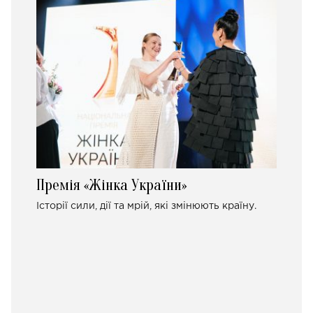
Премія «Жінка України»
Історії сили, дії та мрій, які змінюють країну.