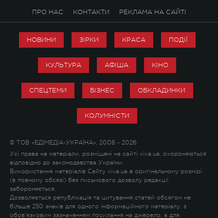
ПРО НАС
КОНТАКТИ
РЕКЛАМА НА САЙТІ
НОВИНИ
ЗІРКИ
КРАСА
ПОДІЇ
КУЛЬТУРА
АФІША
КІНО
СПЕЦТЕМИ
БІЗНЕС
ОБКЛАДИНКИ
КОЛУМНІСТИ
© ТОВ «ЕДІМЕДІА-УКРАЇНА», 2008 - 2026
Усі права на матеріали, розміщені на сайті viva.ua, охороняються
відповідно до законодавства України.
Використання матеріалів Сайту viva.ua в оригінальному розмірі
(в повному обсязі) без письмового дозволу редакції
забороняється.
Дозволяється републікація та цитування статей обсягом не
більше 250 знаків для одного інформаційного матеріалу, з
обов'язковим зазначенням посилання на джерело, а для