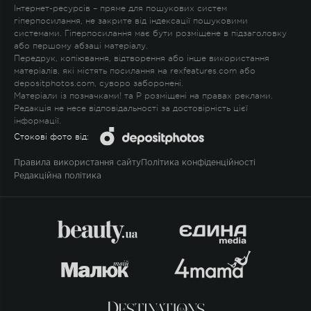
Інтернет-ресурсів – пряме для пошукових систем
гіперпосилання, не закрите від індексації пошуковими
системами. Гіперпосилання має бути розміщене в підзаголовку
або першому абзаці матеріалу.
Передрук, копіювання, відтворення або інше використання
матеріалів, які містять посилання на rexfeatures.com або
depositphotos.com, суворо заборонені.
Матеріали із позначками
!
та
P
розміщені на правах реклами.
Редакція не несе відповідальності за достовірність цієї
інформації.
Стокові фото від:
Правила використання сайту
Політика конфіденційності
Редакційна політика