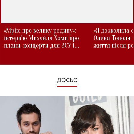
«Мрію про велику родину»:
«Я дозволила с
інтерв'ю Михайла Хоми про
Олена Тополя 
плани, концерти для ЗСУ і
життя після р
зміни під час війни
ДОСЬЄ