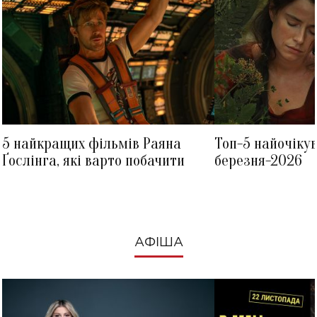
5 найкращих фільмів Раяна
Топ-5 найочіку
Ґослінга, які варто побачити
березня-2026
АФІША