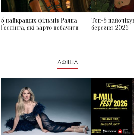
5 найкращих фільмів Раяна
Топ-5 найочіку
Ґослінга, які варто побачити
березня-2026
АФІША