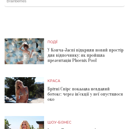
ПОДІЇ
У Конча-Заспі відкрили новий простір
для відпочинку: як пройшла
презентація Phoenix Pool
КРАСА
Брітні Спірс показала невдалий
ботокс: через ін'єкції у неї опустилося
око
ШОУ-БІЗНЕС