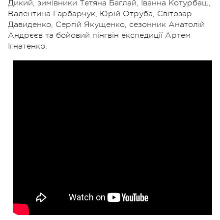
Дикий, зимівники Тетяна Баглай, Іванна Котурбаш,
Валентина Гарбарчук, Юрій Отруба, Світозар
Давиденко, Сергій Якущенко, сезонник Анатолій
Андрєєв та бойовий пінгвін експедиції Артем
Ігнатенко.