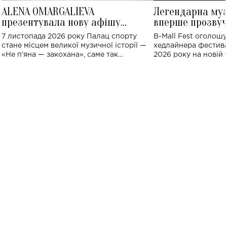
ALENA OMARGALIEVA
Легендарна му
презентувала нову афішу
вперше прозвуч
великого концерту в Палаці
Україні: де від
7 листопада 2026 року Палац спорту
B-Mall Fest оголош
спорту
стане місцем великої музичної історії —
хедлайнера фестива
«Не пʼяна — закохана», саме так
2026 року на новій т
символічно названо майбутній концерт
stage відбудеться у
ALENA OMARGALIEVA.
ENIGMA VOICES' OR