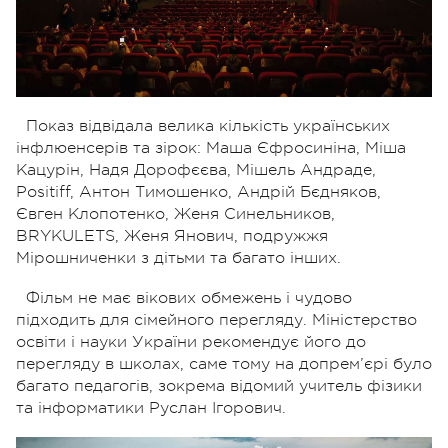
Показ відвідала велика кількість українських
інфлюенсерів та зірок: Маша Єфросиніна, Міша
Кацурін, Надя Дорофєєва, Мішель Андраде,
Positiff, Антон Тимошенко, Андрій Бєдняков,
Євген Клопотенко, Женя Синельников,
BRYKULETS, Женя Янович, подружжя
Мірошниченки з дітьми та багато інших.
Фільм не має вікових обмежень і чудово
підходить для сімейного перегляду. Міністерство
освіти і науки України рекомендує його до
перегляду в школах, саме тому на допрем’єрі було
багато педагогів, зокрема відомий учитель фізики
та інформатики Руслан Ігорович.