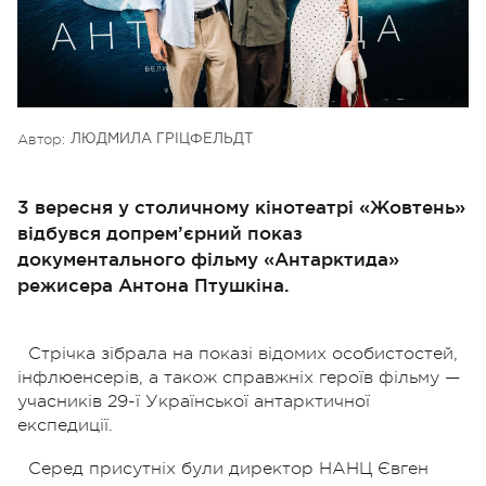
Автор:
ЛЮДМИЛА ГРІЦФЕЛЬДТ
3 вересня у столичному кінотеатрі «Жовтень»
відбувся допрем’єрний показ
документального фільму «Антарктида»
режисера Антона Птушкіна.
Стрічка зібрала на показі відомих особистостей,
інфлюенсерів, а також справжніх героїв фільму —
учасників 29-ї Української антарктичної
експедиції.
Серед присутніх були директор НАНЦ Євген