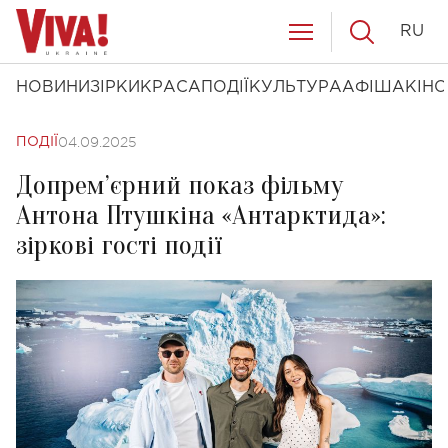
RU
НОВИНИ
ЗІРКИ
КРАСА
ПОДІЇ
КУЛЬТУРА
АФІША
КІНО
04.09.2025
ПОДІЇ
Допрем’єрний показ фільму
Антона Птушкіна «Антарктида»:
зіркові гості події