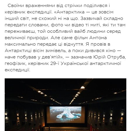
Своїми враженнями від стрічки поділився і
керівник експедиції. «Антарктика — це зовсім
інший світ, не схожий ні на що. Зазвичай складно
передати словами, фото чи відео ті миті, які ти там
переживаєш, той особливий вайб людини серед
величної природи. Але саме фільм Антона
максимально передає ці відчуття. Я провів в
Антарктиці вісім зимівель, а поки дивився кіно —
наче побував у дев’ятій», — зазначив Юрій Отруба,
геофізик, керівник 29-ї Української антарктичної
експедиції.