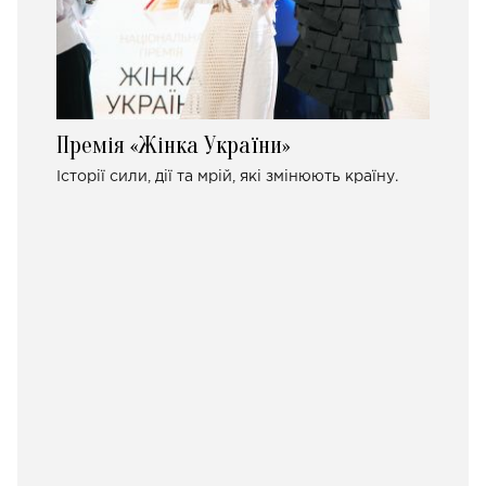
Премія «Жінка України»
Історії сили, дії та мрій, які змінюють країну.