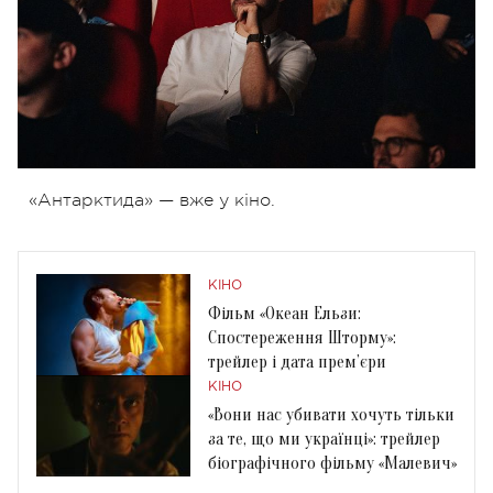
«Антарктида» — вже у кіно.
КІНО
Фільм «Океан Ельзи:
Спостереження Шторму»:
трейлер і дата прем’єри
КІНО
«Вони нас убивати хочуть тільки
за те, що ми українці»: трейлер
біографічного фільму «Малевич»