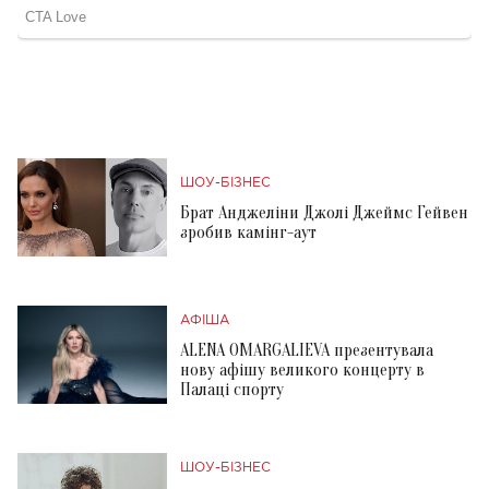
ШОУ-БІЗНЕС
Брат Анджеліни Джолі Джеймс Гейвен
зробив камінг-аут
АФІША
ALENA OMARGALIEVA презентувала
нову афішу великого концерту в
Палаці спорту
ШОУ-БІЗНЕС