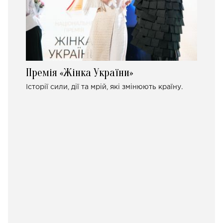
Премія «Жінка України»
Історії сили, дії та мрій, які змінюють країну.