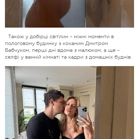
Також у добірці світлин – ніжні моменти в
пологовому будинку з коханим Дмитром
Бабчуком, перші дні вдома з малюком, а ще –
селфі у ванній кімнаті та кадри з домашніх буднів.