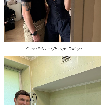
Леся Нікітюк і Дмитро Бабчук