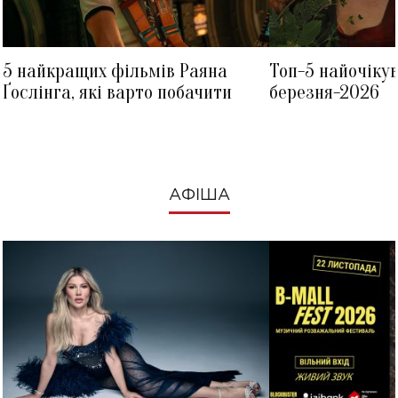
5 найкращих фільмів Раяна
Топ-5 найочіку
Ґослінга, які варто побачити
березня-2026
АФІША