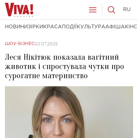
RU
НОВИНИ
ЗІРКИ
КРАСА
ПОДІЇ
КУЛЬТУРА
АФІША
КІНО
02.07.2025
ШОУ-БІЗНЕС
Леся Нікітюк показала вагітний
животик і спростувала чутки про
сурогатне материнство