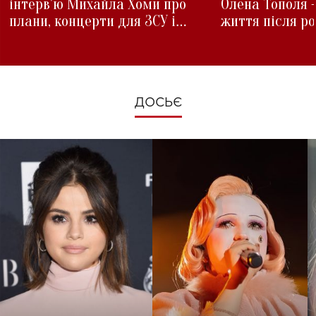
інтерв'ю Михайла Хоми про
Олена Тополя 
плани, концерти для ЗСУ і
життя після р
зміни під час війни
ДОСЬЄ