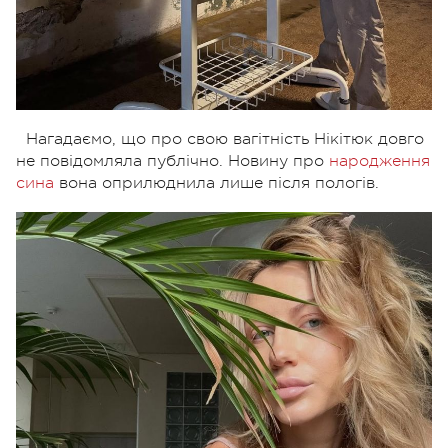
Нагадаємо, що про свою вагітність Нікітюк довго
не повідомляла публічно. Новину про
народження
сина
вона оприлюднила лише після пологів.