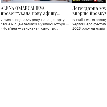
ALENA OMARGALIEVA
Легендарна му
презентувала нову афішу
вперше прозвуч
великого концерту в Палаці
Україні: де від
7 листопада 2026 року Палац спорту
B-Mall Fest оголош
спорту
стане місцем великої музичної історії —
хедлайнера фестива
«Не пʼяна — закохана», саме так
2026 року на новій т
символічно названо майбутній концерт
stage відбудеться у
ALENA OMARGALIEVA.
ENIGMA VOICES' OR