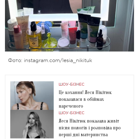
Фото: instagram.com/lesia_nikituk
ШОУ-БІЗНЕС
Це кохання! Леся Нікітюк
показалася в обіймах
нареченого
ШОУ-БІЗНЕС
Леся Нікітюк показала живіт
після пологів і розповіла про
перші дні материнства