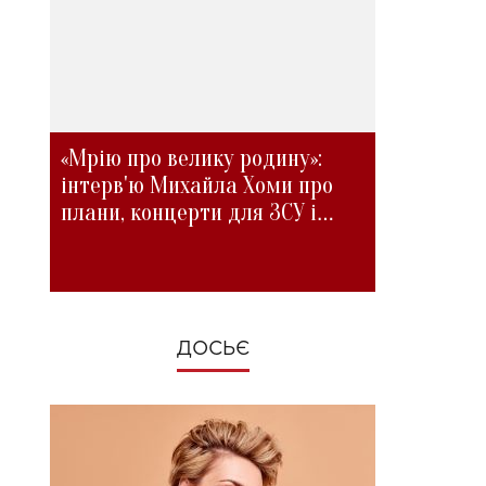
«Мрію про велику родину»:
інтерв'ю Михайла Хоми про
плани, концерти для ЗСУ і
зміни під час війни
ДОСЬЄ