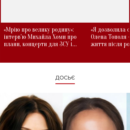
«Мрію про велику родину»:
«Я дозволила с
інтерв'ю Михайла Хоми про
Олена Тополя 
плани, концерти для ЗСУ і
життя після р
зміни під час війни
ДОСЬЄ