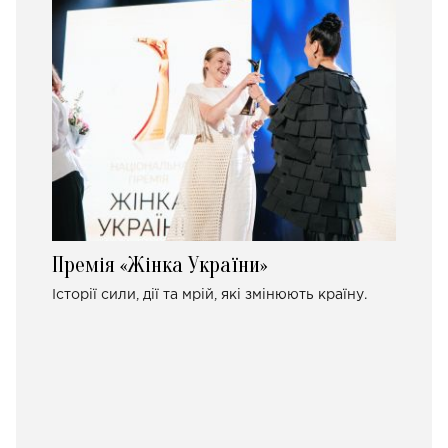
Премія «Жінка України»
Історії сили, дії та мрій, які змінюють країну.