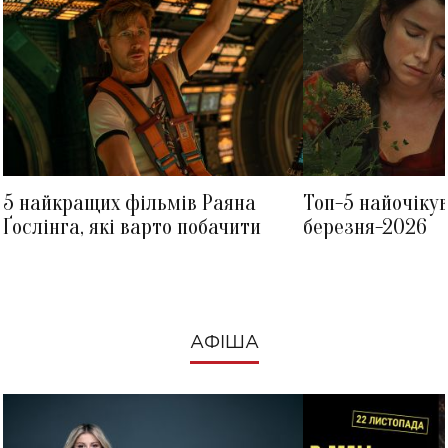
5 найкращих фільмів Раяна
Топ-5 найочіку
Ґослінга, які варто побачити
березня-2026
АФІША