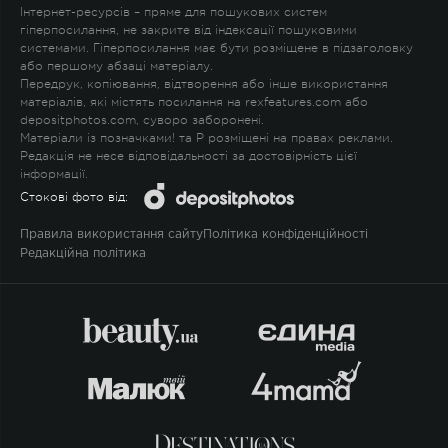
Інтернет-ресурсів – пряме для пошукових систем
гіперпосилання, не закрите від індексації пошуковими
системами. Гіперпосилання має бути розміщене в підзаголовку
або першому абзаці матеріалу.
Передрук, копіювання, відтворення або інше використання
матеріалів, які містять посилання на rexfeatures.com або
depositphotos.com, суворо заборонені.
Матеріали із позначками
!
та
P
розміщені на правах реклами.
Редакція не несе відповідальності за достовірність цієї
інформації.
Стокові фото від:
Правила використання сайту
Політика конфіденційності
Редакційна політика