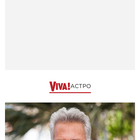
АСТРО