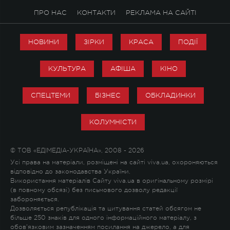
ПРО НАС
КОНТАКТИ
РЕКЛАМА НА САЙТІ
НОВИНИ
ЗІРКИ
КРАСА
ПОДІЇ
КУЛЬТУРА
АФІША
КІНО
СПЕЦТЕМИ
БІЗНЕС
ОБКЛАДИНКИ
КОЛУМНІСТИ
© ТОВ «ЕДІМЕДІА-УКРАЇНА», 2008 - 2026
Усі права на матеріали, розміщені на сайті viva.ua, охороняються
відповідно до законодавства України.
Використання матеріалів Сайту viva.ua в оригінальному розмірі
(в повному обсязі) без письмового дозволу редакції
забороняється.
Дозволяється републікація та цитування статей обсягом не
більше 250 знаків для одного інформаційного матеріалу, з
обов'язковим зазначенням посилання на джерело, а для