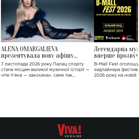
ALENA OMARGALIEVA
Легендарна му
презентувала нову афішу
вперше прозвуч
великого концерту в Палаці
Україні: де від
7 листопада 2026 року Палац спорту
B-Mall Fest оголош
спорту
стане місцем великої музичної історії —
хедлайнера фестива
«Не пʼяна — закохана», саме так
2026 року на новій т
символічно названо майбутній концерт
stage відбудеться у
ALENA OMARGALIEVA.
ENIGMA VOICES' OR