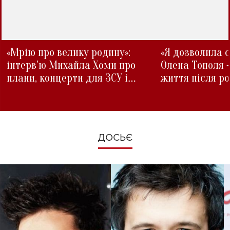
«Мрію про велику родину»:
«Я дозволила с
інтерв'ю Михайла Хоми про
Олена Тополя 
плани, концерти для ЗСУ і
життя після р
зміни під час війни
ДОСЬЄ