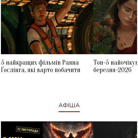
5 найкращих фільмів Раяна
Топ-5 найочіку
Ґослінга, які варто побачити
березня-2026
АФІША