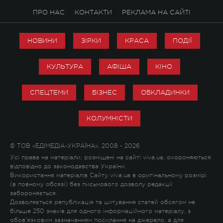
ПРО НАС
КОНТАКТИ
РЕКЛАМА НА САЙТІ
НОВИНИ
ЗІРКИ
КРАСА
ПОДІЇ
КУЛЬТУРА
АФІША
КІНО
СПЕЦТЕМИ
БІЗНЕС
ОБКЛАДИНКИ
КОЛУМНІСТИ
© ТОВ «ЕДІМЕДІА-УКРАЇНА», 2008 - 2026
Усі права на матеріали, розміщені на сайті viva.ua, охороняються
відповідно до законодавства України.
Використання матеріалів Сайту viva.ua в оригінальному розмірі
(в повному обсязі) без письмового дозволу редакції
забороняється.
Дозволяється републікація та цитування статей обсягом не
більше 250 знаків для одного інформаційного матеріалу, з
обов'язковим зазначенням посилання на джерело, а для