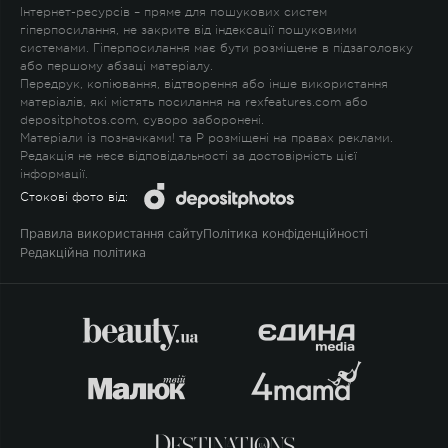
Інтернет-ресурсів – пряме для пошукових систем
гіперпосилання, не закрите від індексації пошуковими
системами. Гіперпосилання має бути розміщене в підзаголовку
або першому абзаці матеріалу.
Передрук, копіювання, відтворення або інше використання
матеріалів, які містять посилання на rexfeatures.com або
depositphotos.com, суворо заборонені.
Матеріали із позначками
!
та
P
розміщені на правах реклами.
Редакція не несе відповідальності за достовірність цієї
інформації.
Стокові фото від:
Правила використання сайту
Політика конфіденційності
Редакційна політика