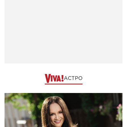
АСТРО