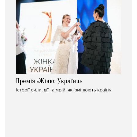
Премія «Жінка України»
Історії сили, дії та мрій, які змінюють країну.