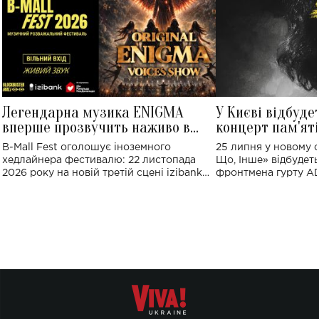
Легендарна музика ENIGMA
У Києві відбуде
вперше прозвучить наживо в
концерт пам'ят
Україні: де відбудеться концерт
Клименка: понад
B-Mall Fest оголошує іноземного
25 липня у новому o
виконають пісн
хедлайнера фестивалю: 22 листопада
Що, Інше» відбудеть
2026 року на новій третій сцені izibank
фронтмена гурту A
stage відбудеться українська прем'єра
Клименка. Це буде 
ENIGMA VOICES' ORIGINAL LIVE SHOW.
вечір, присвячений 
творчість стала си
справжньої любові д