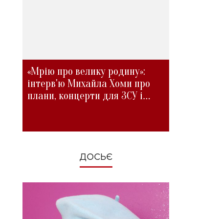
«Мрію про велику родину»:
інтерв'ю Михайла Хоми про
плани, концерти для ЗСУ і
зміни під час війни
ДОСЬЄ