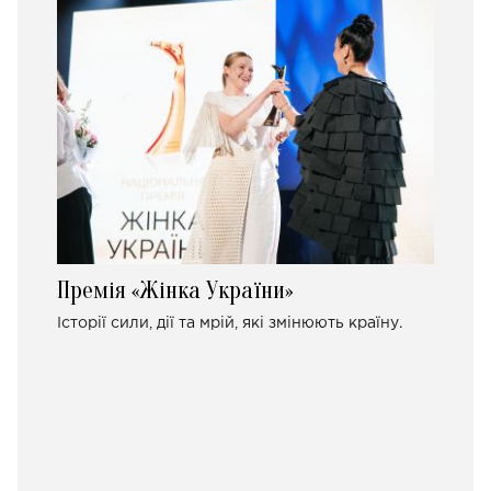
Премія «Жінка України»
Історії сили, дії та мрій, які змінюють країну.