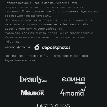
Інтернет-ресурсів – пряме для пошукових систем
гіперпосилання, не закрите від індексації пошуковими
системами. Гіперпосилання має бути розміщене в підзаголовку
або першому абзаці матеріалу.
Передрук, копіювання, відтворення або інше використання
матеріалів, які містять посилання на rexfeatures.com або
depositphotos.com, суворо заборонені.
Матеріали із позначками
!
та
P
розміщені на правах реклами.
Редакція не несе відповідальності за достовірність цієї
інформації.
Стокові фото від:
Правила використання сайту
Політика конфіденційності
Редакційна політика