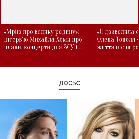
«Мрію про велику родину»:
«Я дозволила с
інтерв'ю Михайла Хоми про
Олена Тополя 
плани, концерти для ЗСУ і
життя після р
зміни під час війни
ДОСЬЄ