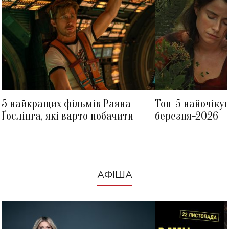
5 найкращих фільмів Раяна
Топ-5 найочіку
Ґослінга, які варто побачити
березня-2026
АФІША