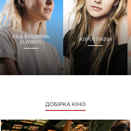
ЄВА БУШМІНА
АВРІЛ ЛАВІН
(LAYAH)
ДОБІРКА КІНО