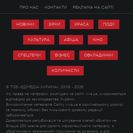
ПРО НАС
КОНТАКТИ
РЕКЛАМА НА САЙТІ
НОВИНИ
ЗІРКИ
КРАСА
ПОДІЇ
КУЛЬТУРА
АФІША
КІНО
СПЕЦТЕМИ
БІЗНЕС
ОБКЛАДИНКИ
КОЛУМНІСТИ
© ТОВ «ЕДІМЕДІА-УКРАЇНА», 2008 - 2026
Усі права на матеріали, розміщені на сайті viva.ua, охороняються
відповідно до законодавства України.
Використання матеріалів Сайту viva.ua в оригінальному розмірі
(в повному обсязі) без письмового дозволу редакції
забороняється.
Дозволяється републікація та цитування статей обсягом не
більше 250 знаків для одного інформаційного матеріалу, з
обов'язковим зазначенням посилання на джерело, а для