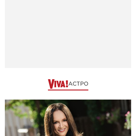
АСТРО