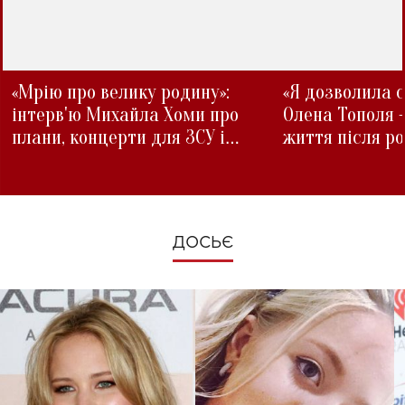
«Мрію про велику родину»:
«Я дозволила с
інтерв'ю Михайла Хоми про
Олена Тополя 
плани, концерти для ЗСУ і
життя після р
зміни під час війни
ДОСЬЄ