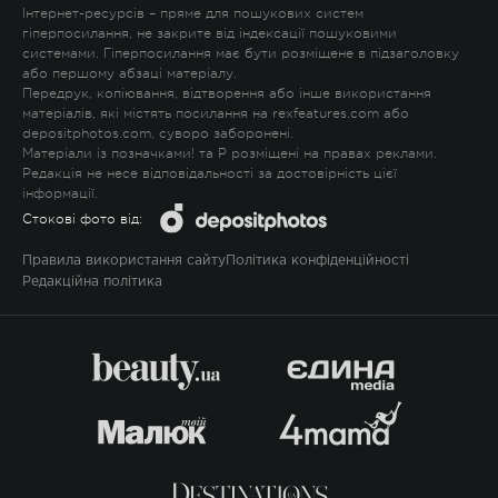
Інтернет-ресурсів – пряме для пошукових систем
гіперпосилання, не закрите від індексації пошуковими
системами. Гіперпосилання має бути розміщене в підзаголовку
або першому абзаці матеріалу.
Передрук, копіювання, відтворення або інше використання
матеріалів, які містять посилання на rexfeatures.com або
depositphotos.com, суворо заборонені.
Матеріали із позначками
!
та
P
розміщені на правах реклами.
Редакція не несе відповідальності за достовірність цієї
інформації.
Стокові фото від:
Правила використання сайту
Політика конфіденційності
Редакційна політика