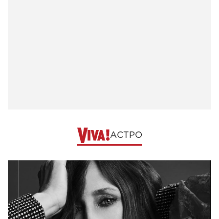
АСТРО