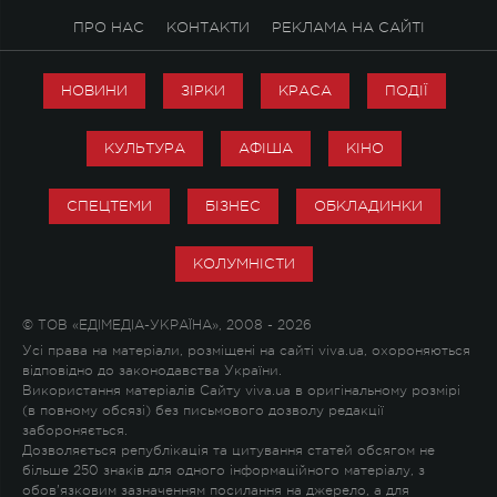
ПРО НАС
КОНТАКТИ
РЕКЛАМА НА САЙТІ
НОВИНИ
ЗІРКИ
КРАСА
ПОДІЇ
КУЛЬТУРА
АФІША
КІНО
СПЕЦТЕМИ
БІЗНЕС
ОБКЛАДИНКИ
КОЛУМНІСТИ
© ТОВ «ЕДІМЕДІА-УКРАЇНА», 2008 - 2026
Усі права на матеріали, розміщені на сайті viva.ua, охороняються
відповідно до законодавства України.
Використання матеріалів Сайту viva.ua в оригінальному розмірі
(в повному обсязі) без письмового дозволу редакції
забороняється.
Дозволяється републікація та цитування статей обсягом не
більше 250 знаків для одного інформаційного матеріалу, з
обов'язковим зазначенням посилання на джерело, а для