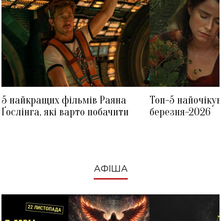
5 найкращих фільмів Раяна
Топ-5 найочіку
Ґослінга, які варто побачити
березня-2026
АФІША