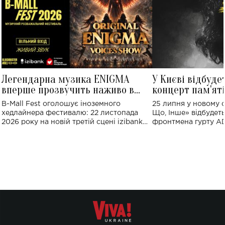
Легендарна музика ENIGMA
У Києві відбуде
вперше прозвучить наживо в
концерт пам'ят
Україні: де відбудеться концерт
Клименка: понад
B-Mall Fest оголошує іноземного
25 липня у новому o
виконають пісн
хедлайнера фестивалю: 22 листопада
Що, Інше» відбудеть
2026 року на новій третій сцені izibank
фронтмена гурту A
stage відбудеться українська прем'єра
Клименка. Це буде 
ENIGMA VOICES' ORIGINAL LIVE SHOW.
вечір, присвячений 
творчість стала си
справжньої любові д