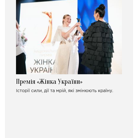
Премія «Жінка України»
Історії сили, дії та мрій, які змінюють країну.