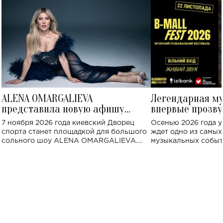
ALENA OMARGALIEVA
Легендарная м
представила новую афишу
впервые прозву
большого концерта во Дворце
Украине: где со
7 ноября 2026 года киевский Дворец
Осенью 2026 года у
спорта
спорта станет площадкой для большого
ждет одно из самы
сольного шоу ALENA OMARGALIEVA.
музыкальных событ
Концерт получил символичное название
«Не пьяная — влюбленная».