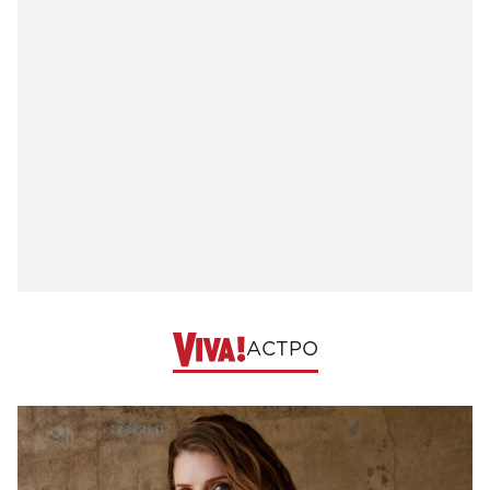
АСТРО