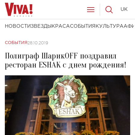
UK
НОВОСТИ
ЗВЕЗДЫ
КРАСА
СОБЫТИЯ
КУЛЬТУРА
АФ
28.10.2019
СОБЫТИЯ
Полиграф ШарикOFF поздравил
ресторан ESHAK с днем рождения!