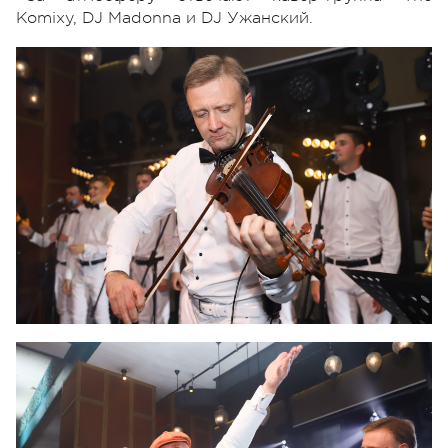
Komixy, DJ Madonna и DJ Ужанский.