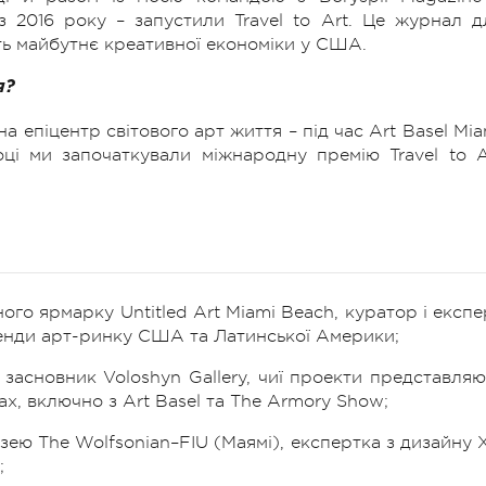
з 2016 року – запустили Travel to Art. Це журнал д
ють майбутнє креативної економіки у США.
я?
 епіцентр світового арт життя – під час Art Basel Mia
ці ми започаткували міжнародну премію Travel to A
го ярмарку Untitled Art Miami Beach, куратор і експе
енди арт-ринку США та Латинської Америки;
 засновник Voloshyn Gallery, чиї проекти представляю
х, включно з Art Basel та The Armory Show;
музею The Wolfsonian–FIU (Маямі), експертка з дизайну 
;