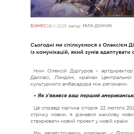
08.11.2025
Автор:
БІЗНЕС
МІЛА ДОНЧУК
Сьогодні ми спілкуємося з Олексієм Д
із комунікацій, який зумів адаптувати
Нині Олексій Дідігуров – артдиректор
Далласі, Лондоні, країнах Центрально
культурного амбасадора між регіонами.
– Як з’явився ваш перший американськи
Це справді магічна історія. 22 лютого 20
стрічку новин, я дізнався жахливу нови
створювати новий проект у новій країні.
Ми зареєстрували компанію у Флорид