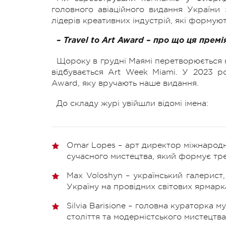
головного авіаційного видання України 
лідерів креативних індустрій, які форму
– Travel to Art Award – про що ця премі
Щороку в грудні Маямі перетворюється на
відбувається Art Week Miami. У 2023 ро
Award, яку вручають наше видання.
До складу журі увійшли відомі імена:
Omar Lopes – арт директор міжнародно
сучасного мистецтва, який формує тр
Max Voloshyn – український галерист,
Україну на провідних світових ярмарка
Silvia Barisione – головна кураторка 
століття та модерністського мистецтва