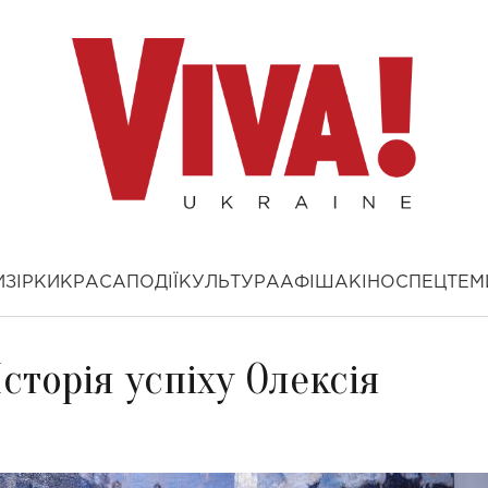
И
ЗІРКИ
КРАСА
ПОДІЇ
КУЛЬТУРА
АФІША
КІНО
СПЕЦТЕМ
Історія успіху Олексія