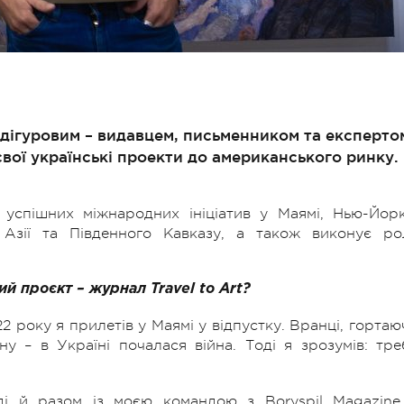
ідігуровим – видавцем, письменником та експерто
 свої українські проекти до американського ринку.
 успішних міжнародних ініціатив у Маямі, Нью-Йорк
ї Азії та Південного Кавказу, а також виконує ро
й проєкт – журнал Travel to Art?
22 року я прилетів у Маямі у відпустку. Вранці, гортаю
ну – в Україні почалася війна. Тоді я зрозумів: тре
і й разом із моєю командою з Boryspil Magazine