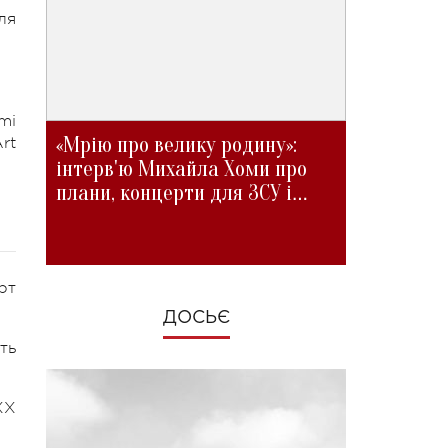
ля
mi
«Мрію про велику родину»:
rt
інтерв'ю Михайла Хоми про
плани, концерти для ЗСУ і
зміни під час війни
рт
ДОСЬЄ
ть
ХХ