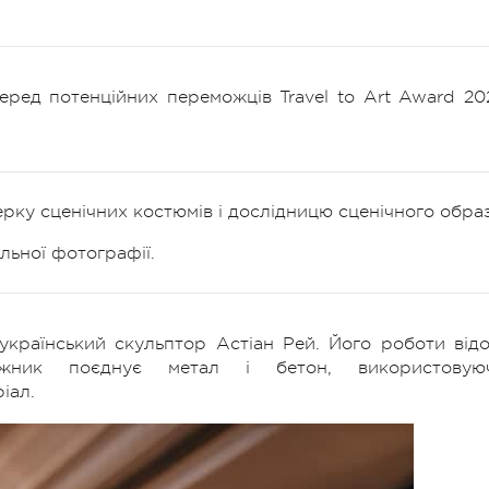
еред потенційних переможців Travel to Art Award 20
рку сценічних костюмів і дослідницю сценічного образ
льної фотографії.
 український скульптор Астіан Рей. Його роботи відо
жник поєднує метал і бетон, використовую
іал.