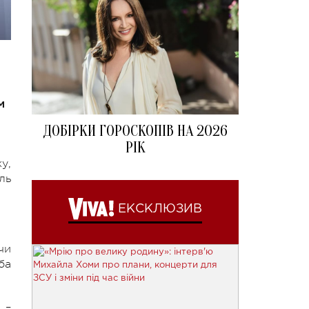
м
ДОБІРКИ ГОРОСКОПІВ НА 2026
РІК
у,
ль
ЕКСКЛЮЗИВ
чи
ба
 –