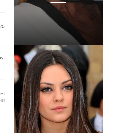
25
у;
мі
чи