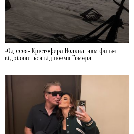
«Одіссея» Крістофера Нолана: чим фільм
відрізняється від поеми Гомера