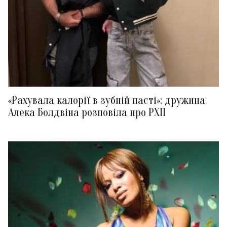
«Рахувала калорії в зубній пасті»: дружина
Алека Болдвіна розповіла про РХП