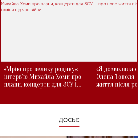
«Мрію про велику родину»:
«Я дозволила с
інтерв'ю Михайла Хоми про
Олена Тополя 
плани, концерти для ЗСУ і
життя після р
зміни під час війни
ДОСЬЄ