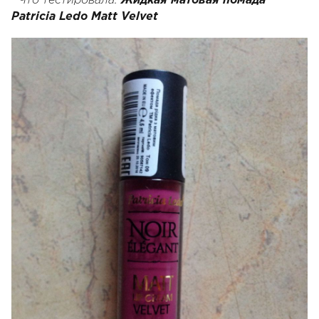
Что тестировала:
Жидкая матовая помада
Patricia
Ledo
Matt
Velvet