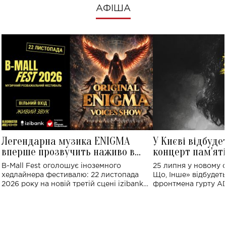
АФІША
Легендарна музика ENIGMA
У Києві відбуде
вперше прозвучить наживо в
концерт пам'ят
Україні: де відбудеться концерт
Клименка: понад
B-Mall Fest оголошує іноземного
25 липня у новому o
виконають пісн
хедлайнера фестивалю: 22 листопада
Що, Інше» відбудеть
2026 року на новій третій сцені izibank
фронтмена гурту A
stage відбудеться українська прем'єра
Клименка. Це буде 
ENIGMA VOICES' ORIGINAL LIVE SHOW.
вечір, присвячений 
творчість стала си
справжньої любові д