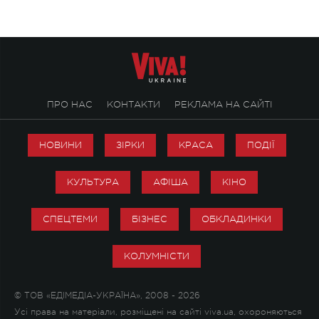
ПРО НАС
КОНТАКТИ
РЕКЛАМА НА САЙТІ
НОВИНИ
ЗІРКИ
КРАСА
ПОДІЇ
КУЛЬТУРА
АФІША
КІНО
СПЕЦТЕМИ
БІЗНЕС
ОБКЛАДИНКИ
КОЛУМНІСТИ
© ТОВ «ЕДІМЕДІА-УКРАЇНА», 2008 - 2026
Усі права на матеріали, розміщені на сайті viva.ua, охороняються