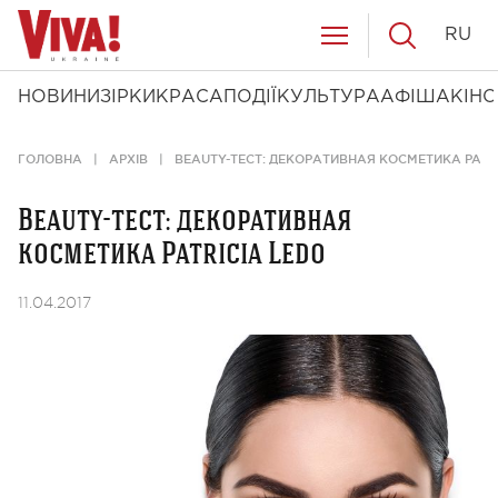
RU
НОВИНИ
ЗІРКИ
КРАСА
ПОДІЇ
КУЛЬТУРА
АФІША
КІНО
ГОЛОВНА
АРХІВ
BEAUTY-ТЕСТ: ДЕКОРАТИВНАЯ КОСМЕТИКА PATR
Beauty-тест: декоративная
косметика Patricia Ledo
11.04.2017