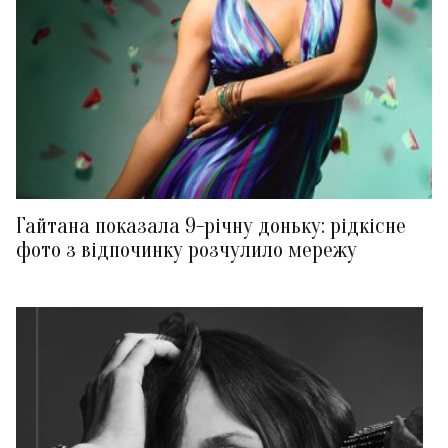
Гайтана показала 9-річну доньку: рідкісне
фото з відпочинку розчулило мережу