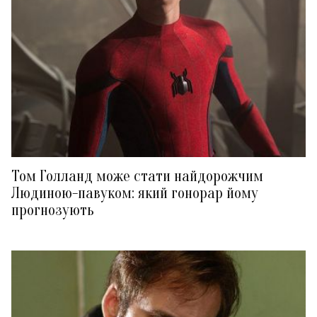
Том Голланд може стати найдорожчим
Людиною-павуком: який гонорар йому
прогнозують