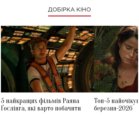
ДОБІРКА КІНО
5 найкращих фільмів Раяна
Топ-5 найочіку
Ґослінга, які варто побачити
березня-2026