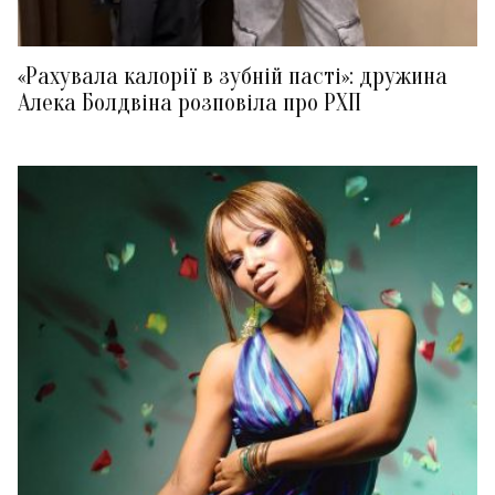
«Рахувала калорії в зубній пасті»: дружина
Алека Болдвіна розповіла про РХП