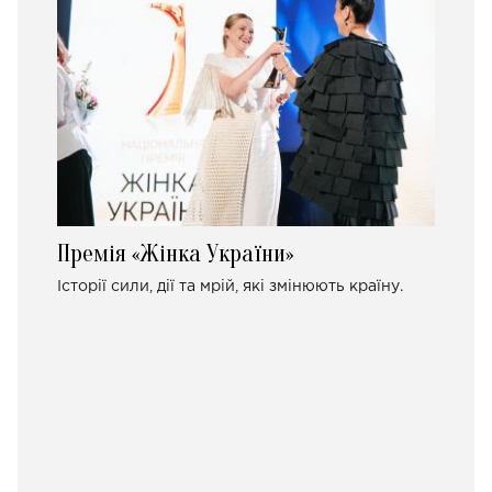
Премія «Жінка України»
Історії сили, дії та мрій, які змінюють країну.