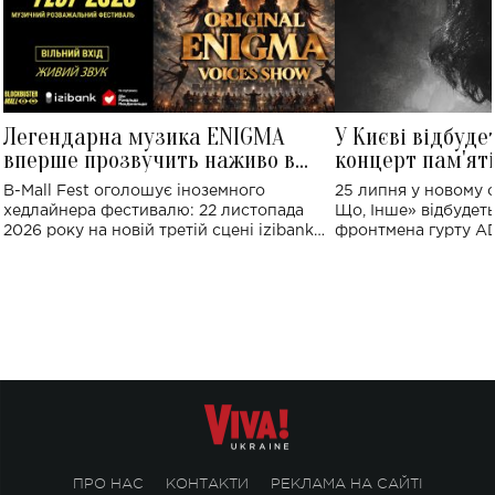
Легендарна музика ENIGMA
У Києві відбуде
вперше прозвучить наживо в
концерт пам'ят
Україні: де відбудеться концерт
Клименка: понад
B-Mall Fest оголошує іноземного
25 липня у новому o
виконають пісн
хедлайнера фестивалю: 22 листопада
Що, Інше» відбудеть
2026 року на новій третій сцені izibank
фронтмена гурту A
stage відбудеться українська прем'єра
Клименка. Це буде 
ENIGMA VOICES' ORIGINAL LIVE SHOW.
вечір, присвячений 
творчість стала си
справжньої любові д
ПРО НАС
КОНТАКТИ
РЕКЛАМА НА САЙТІ