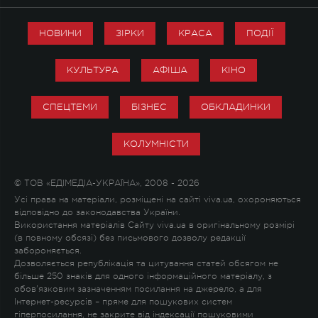
НОВИНИ
ЗІРКИ
КРАСА
ПОДІЇ
КУЛЬТУРА
АФІША
КІНО
СПЕЦТЕМИ
БІЗНЕС
ОБКЛАДИНКИ
КОЛУМНІСТИ
© ТОВ «ЕДІМЕДІА-УКРАЇНА», 2008 - 2026
Усі права на матеріали, розміщені на сайті viva.ua, охороняються
відповідно до законодавства України.
Використання матеріалів Сайту viva.ua в оригінальному розмірі
(в повному обсязі) без письмового дозволу редакції
забороняється.
Дозволяється републікація та цитування статей обсягом не
більше 250 знаків для одного інформаційного матеріалу, з
обов'язковим зазначенням посилання на джерело, а для
Інтернет-ресурсів – пряме для пошукових систем
гіперпосилання, не закрите від індексації пошуковими