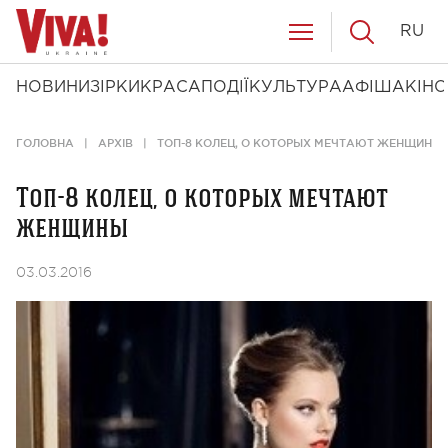
RU
НОВИНИ
ЗІРКИ
КРАСА
ПОДІЇ
КУЛЬТУРА
АФІША
КІНО
ГОЛОВНА
АРХІВ
ТОП-8 КОЛЕЦ, О КОТОРЫХ МЕЧТАЮТ ЖЕНЩИНЫ
Топ-8 колец, о которых мечтают
женщины
03.03.2016