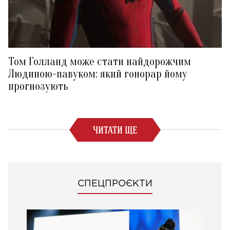
Том Голланд може стати найдорожчим
Людиною-павуком: який гонорар йому
прогнозують
ЧИТАТИ ЩЕ
СПЕЦПРОЄКТИ