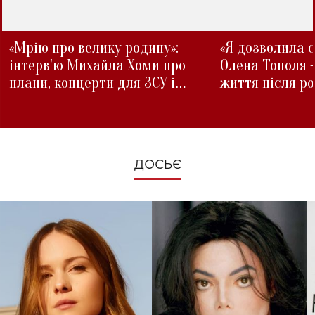
«Мрію про велику родину»:
«Я дозволила с
інтерв'ю Михайла Хоми про
Олена Тополя 
плани, концерти для ЗСУ і
життя після р
зміни під час війни
ДОСЬЄ