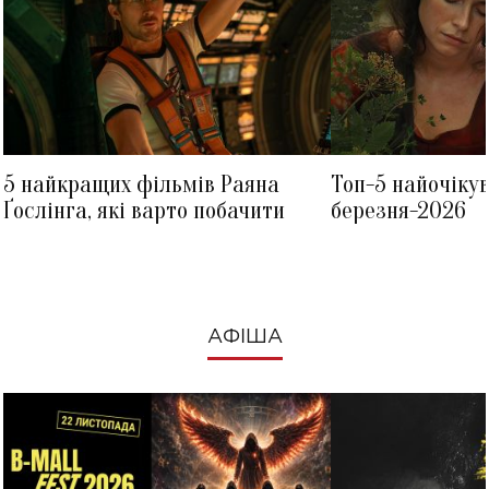
5 найкращих фільмів Раяна
Топ-5 найочіку
Ґослінга, які варто побачити
березня-2026
АФІША