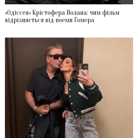
«Одіссея» Крістофера Нолана: чим фільм
відрізняється від поеми Гомера