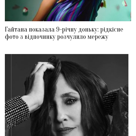
Гайтана показала 9-річну доньку: рідкісне
фото з відпочинку розчулило мережу