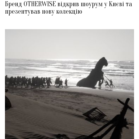
Бренд OTHERWISE відкрив шоурум у Києві та
презентував нову колекцію