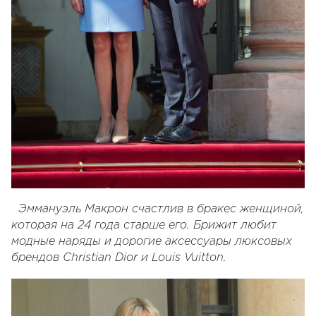
Эммануэль Макрон счастлив в бракес женщиной,
которая на 24 года старше его. Брижит любит
модные наряды и дорогие аксессуары люксовых
брендов Christian Dior и Louis Vuitton.