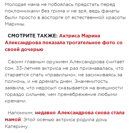
Молодая мама не побоялась предстать перед
поклонниками без грима и не зря, ведь фанаты
были просто в восторге от естественной красоты
Марины.
СМОТРИТЕ ТАКЖЕ:
Актриса Марина
Александрова показала трогательное фото со
своей дочерью
Своим главным оружием Александрова считает
сон. 33-летняя актриса не раз признавалась, что
старается спать «правильно», не засиживаясь за
полночь, и не дремать днем. Знаменитость
заявила, что недосып сказывается на внешности
гораздо сильнее, чем пренебрежение любыми
кремами.
Напомним,
недавно Александрова снова стала
. Этой осенью актриса родила дочь
мамой
Катерину.