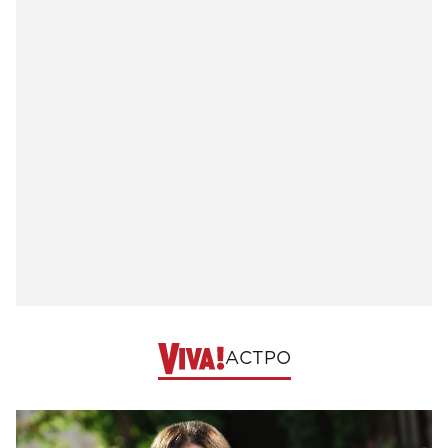
АСТРО