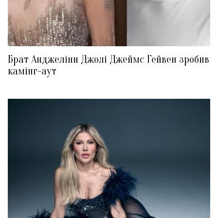
Брат Анджеліни Джолі Джеймс Гейвен зробив
камінг-аут