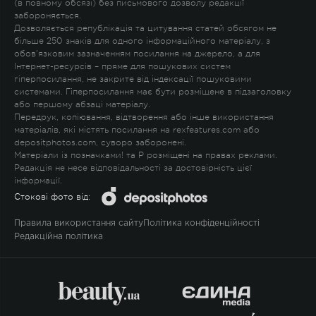
(в повному обсязі) без письмового дозволу редакції
забороняється.
Дозволяється републікація та цитування статей обсягом не
більше 250 знаків для одного інформаційного матеріалу, з
обов'язковим зазначенням посилання на джерело, а для
Інтернет-ресурсів – пряме для пошукових систем
гіперпосилання, не закрите від індексації пошуковими
системами. Гіперпосилання має бути розміщене в підзаголовку
або першому абзаці матеріалу.
Передрук, копіювання, відтворення або інше використання
матеріалів, які містять посилання на rexfeatures.com або
depositphotos.com, суворо заборонені.
Матеріали із позначками
!
та
P
розміщені на правах реклами.
Редакція не несе відповідальності за достовірність цієї
інформації.
Стокові фото від:
Правила використання сайту
Політика конфіденційності
Редакційна політика