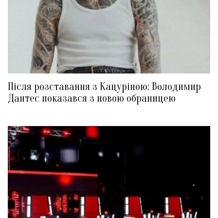
Після розставання з Кацуріною: Володимир
Дантес показався з новою обраницею