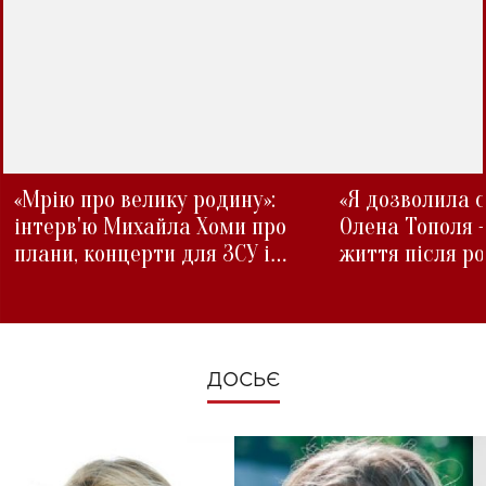
«Мрію про велику родину»:
«Я дозволила с
інтерв'ю Михайла Хоми про
Олена Тополя 
плани, концерти для ЗСУ і
життя після р
зміни під час війни
ДОСЬЄ