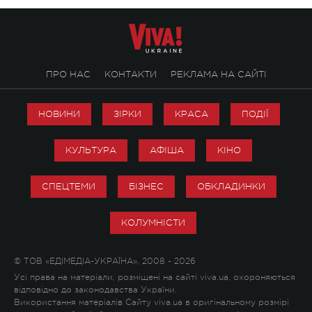
ПРО НАС
КОНТАКТИ
РЕКЛАМА НА САЙТІ
НОВИНИ
ЗІРКИ
КРАСА
ПОДІЇ
КУЛЬТУРА
АФІША
КІНО
СПЕЦТЕМИ
БІЗНЕС
ОБКЛАДИНКИ
КОЛУМНІСТИ
© ТОВ «ЕДІМЕДІА-УКРАЇНА», 2008 - 2026
Усі права на матеріали, розміщені на сайті viva.ua, охороняються
відповідно до законодавства України.
Використання матеріалів Сайту viva.ua в оригінальному розмірі