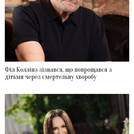
Філ Коллінз зізнався, що попрощався з
дітьми через смертельну хворобу