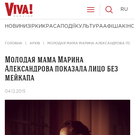
RU
НОВИНИ
ЗІРКИ
КРАСА
ПОДІЇ
КУЛЬТУРА
АФІША
КІНО
ГОЛОВНА
АРХІВ
МОЛОДАЯ МАМА МАРИНА АЛЕКСАНДРОВА ПОКА
Молодая мама Марина
Александрова показала лицо без
мейкапа
04.12.2015