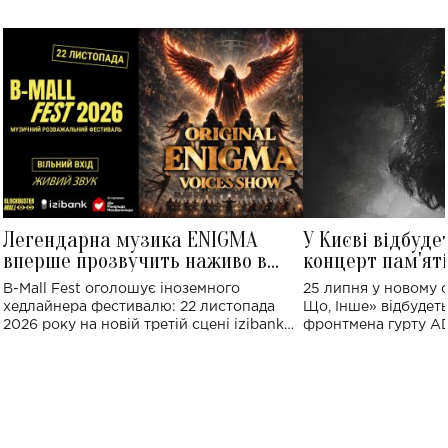
Легендарна музика ENIGMA
У Києві відбуде
вперше прозвучить наживо в
концерт пам'ят
Україні: де відбудеться концерт
Клименка: понад
B-Mall Fest оголошує іноземного
25 липня у новому o
виконають пісн
хедлайнера фестивалю: 22 листопада
Що, Інше» відбудеть
2026 року на новій третій сцені izibank
фронтмена гурту A
stage відбудеться українська прем'єра
Клименка. Це буде 
ENIGMA VOICES' ORIGINAL LIVE SHOW.
вечір, присвячений 
творчість стала си
справжньої любові д