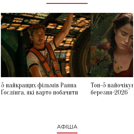
5 найкращих фільмів Раяна
Топ-5 найочіку
Ґослінга, які варто побачити
березня-2026
АФІША