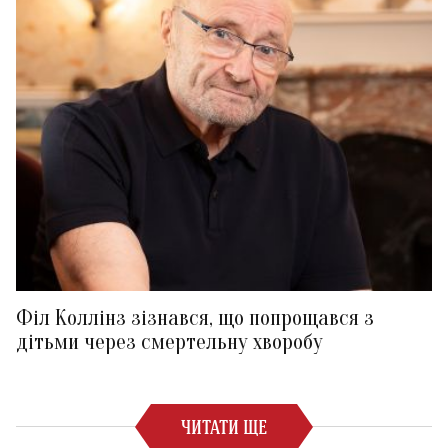
Філ Коллінз зізнався, що попрощався з
дітьми через смертельну хворобу
ЧИТАТИ ЩЕ