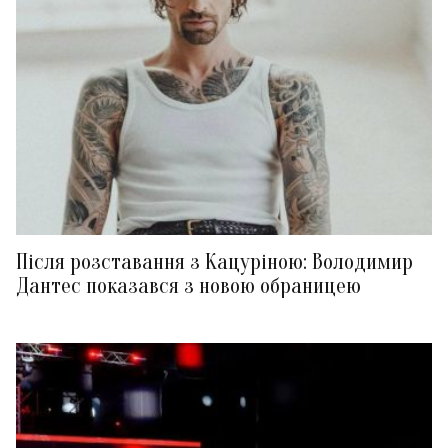
Після розставання з Кацуріною: Володимир
Дантес показався з новою обраницею