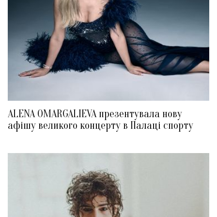
ALENA OMARGALIEVA презентувала нову
афішу великого концерту в Палаці спорту