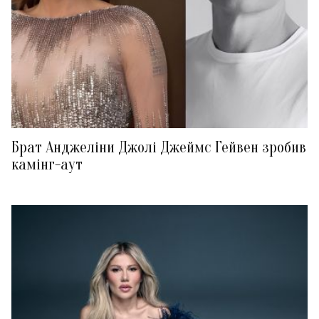
Брат Анджеліни Джолі Джеймс Гейвен зробив
камінг-аут