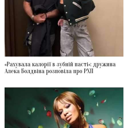
«Рахувала калорії в зубній пасті»: дружина
Алека Болдвіна розповіла про РХП