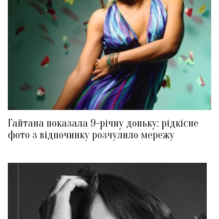
Гайтана показала 9-річну доньку: рідкісне
фото з відпочинку розчулило мережу