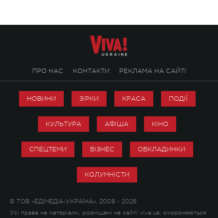
ПРО НАС
КОНТАКТИ
РЕКЛАМА НА САЙТІ
НОВИНИ
ЗІРКИ
КРАСА
ПОДІЇ
КУЛЬТУРА
АФІША
КІНО
СПЕЦТЕМИ
БІЗНЕС
ОБКЛАДИНКИ
КОЛУМНІСТИ
© ТОВ «ЕДІМЕДІА-УКРАЇНА», 2008 - 2026
Усі права на матеріали, розміщені на сайті viva.ua, охороняються