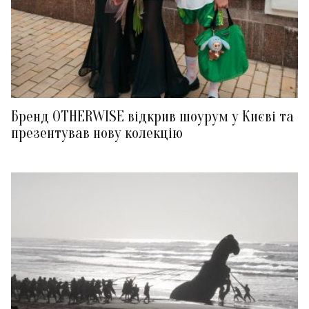
Бренд OTHERWISE відкрив шоурум у Києві та
презентував нову колекцію