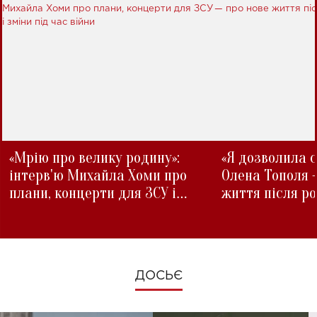
«Мрію про велику родину»:
«Я дозволила с
інтерв'ю Михайла Хоми про
Олена Тополя 
плани, концерти для ЗСУ і
життя після р
зміни під час війни
ДОСЬЄ