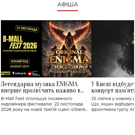
АФІША
Легендарна музика ENIGMA
У Києві відбуде
вперше прозвучить наживо в
концерт пам'ят
Україні: де відбудеться концерт
Клименка: понад
B-Mall Fest оголошує іноземного
25 липня у новому o
виконають пісн
хедлайнера фестивалю: 22 листопада
Що, Інше» відбудеть
2026 року на новій третій сцені izibank
фронтмена гурту A
stage відбудеться українська прем'єра
Клименка. Це буде 
ENIGMA VOICES' ORIGINAL LIVE SHOW.
вечір, присвячений 
творчість стала си
справжньої любові д