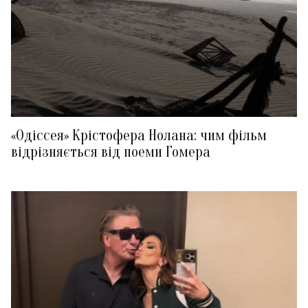
«Одіссея» Крістофера Нолана: чим фільм
відрізняється від поеми Гомера