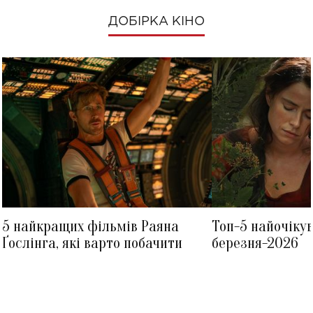
ДОБІРКА КІНО
5 найкращих фільмів Раяна
Топ-5 найочіку
Ґослінга, які варто побачити
березня-2026