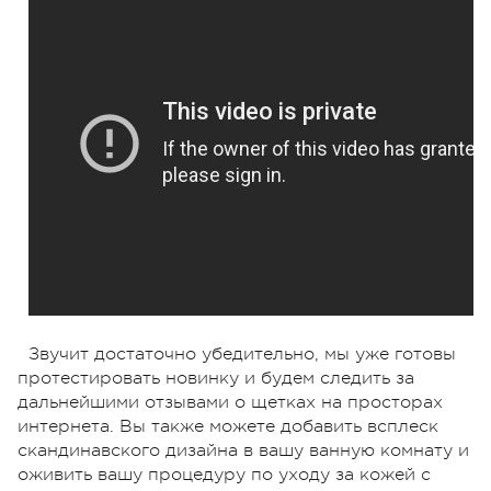
Звучит достаточно убедительно, мы уже готовы
протестировать новинку и будем следить за
дальнейшими отзывами о щетках на просторах
интернета. Вы также можете добавить всплеск
скандинавского дизайна в вашу ванную комнату и
оживить вашу процедуру по уходу за кожей с