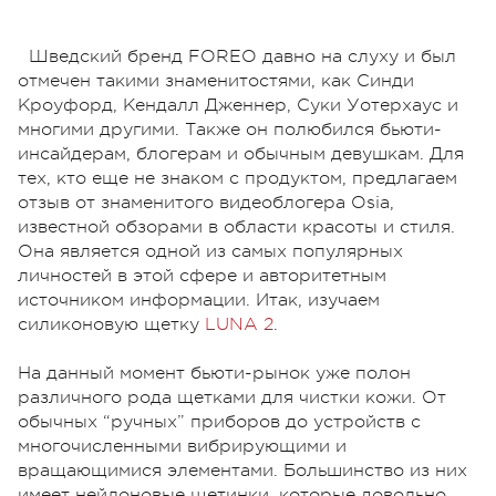
Шведский бренд FOREO давно на слуху и был
отмечен такими знаменитостями, как Синди
Кроуфорд, Кендалл Дженнер, Суки Уотерхаус и
многими другими. Также он полюбился бьюти-
инсайдерам, блогерам и обычным девушкам. Для
тех, кто еще не знаком с продуктом, предлагаем
отзыв от знаменитого видеоблогера Osia,
известной обзорами в области красоты и стиля.
Она является одной из самых популярных
личностей в этой сфере и авторитетным
источником информации. Итак, изучаем
силиконовую щетку
LUNA 2
.
На данный момент бьюти-рынок уже полон
различного рода щетками для чистки кожи. От
обычных “ручных” приборов до устройств с
многочисленными вибрирующими и
вращающимися элементами. Большинство из них
имеет нейлоновые щетинки, которые довольно