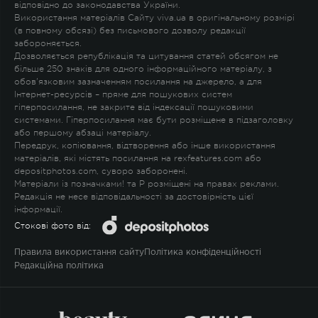
відповідно до законодавства України.
Використання матеріалів Сайту viva.ua в оригінальному розмірі
(в повному обсязі) без письмового дозволу редакції
забороняється.
Дозволяється републікація та цитування статей обсягом не
більше 250 знаків для одного інформаційного матеріалу, з
обов'язковим зазначенням посилання на джерело, а для
Інтернет-ресурсів – пряме для пошукових систем
гіперпосилання, не закрите від індексації пошуковими
системами. Гіперпосилання має бути розміщене в підзаголовку
або першому абзаці матеріалу.
Передрук, копіювання, відтворення або інше використання
матеріалів, які містять посилання на rexfeatures.com або
depositphotos.com, суворо заборонені.
Матеріали із позначками
!
та
P
розміщені на правах реклами.
Редакція не несе відповідальності за достовірність цієї
інформації.
Стокові фото від:
Правила використання сайту
Політика конфіденційності
Редакційна політика