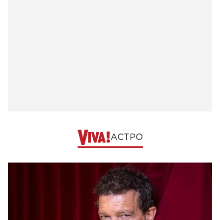
АСТРО