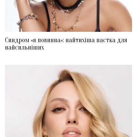
Синдром «я повинна»: найтихіша пастка для
найсильніших