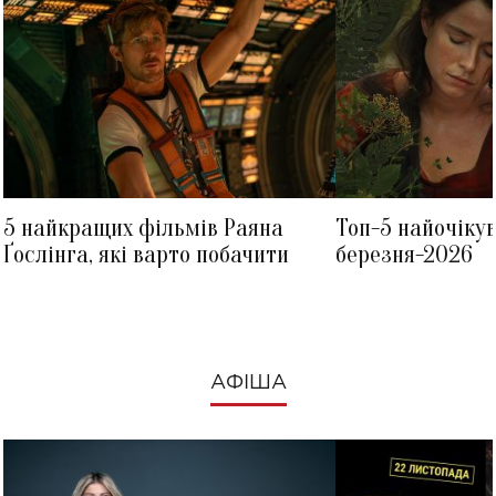
5 найкращих фільмів Раяна
Топ-5 найочіку
Ґослінга, які варто побачити
березня-2026
АФІША