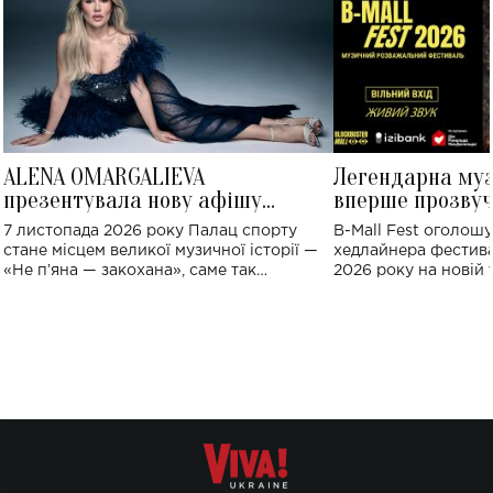
ALENA OMARGALIEVA
Легендарна му
презентувала нову афішу
вперше прозвуч
великого концерту в Палаці
Україні: де від
7 листопада 2026 року Палац спорту
B-Mall Fest оголош
спорту
стане місцем великої музичної історії —
хедлайнера фестива
«Не пʼяна — закохана», саме так
2026 року на новій т
символічно названо майбутній концерт
stage відбудеться у
ALENA OMARGALIEVA.
ENIGMA VOICES' OR