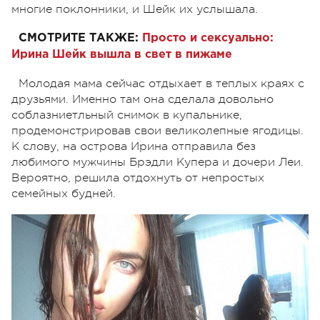
многие поклонники, и Шейк их услышала.
СМОТРИТЕ ТАКЖЕ:
Просто и сексуально:
Ирина Шейк вышла в свет в пижаме
Молодая мама сейчас отдыхает в теплых краях с
друзьями. Именно там она сделала довольно
соблазниетльный снимок в купальнике,
продемонстрировав свои великолепные ягодицы.
К слову, на острова Ирина отправила без
любимого мужчины Брэдли Купера и дочери Леи.
Вероятно, решила отдохнуть от непростых
семейных будней.