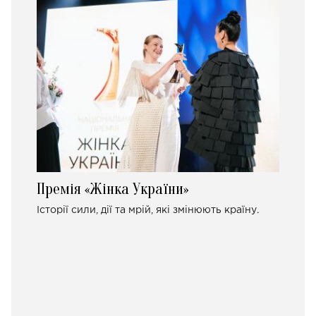
Премія «Жінка України»
Історії сили, дії та мрій, які змінюють країну.