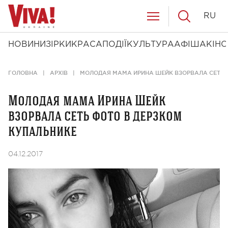
RU
НОВИНИ
ЗІРКИ
КРАСА
ПОДІЇ
КУЛЬТУРА
АФІША
КІНО
ГОЛОВНА
АРХІВ
МОЛОДАЯ МАМА ИРИНА ШЕЙК ВЗОРВАЛА СЕТЬ 
Молодая мама Ирина Шейк
взорвала сеть фото в дерзком
купальнике
04.12.2017