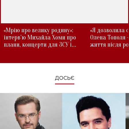
«Мрію про велику родину»:
«Я дозволила с
інтерв'ю Михайла Хоми про
Олена Тополя 
плани, концерти для ЗСУ і
життя після р
зміни під час війни
ДОСЬЄ