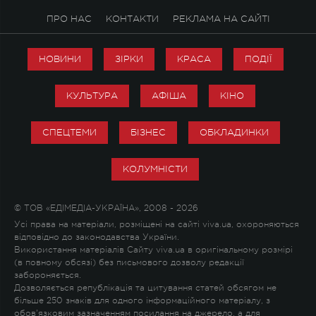
ПРО НАС
КОНТАКТИ
РЕКЛАМА НА САЙТІ
НОВИНИ
ЗІРКИ
КРАСА
ПОДІЇ
КУЛЬТУРА
АФІША
КІНО
СПЕЦТЕМИ
БІЗНЕС
ОБКЛАДИНКИ
КОЛУМНІСТИ
© ТОВ «ЕДІМЕДІА-УКРАЇНА», 2008 - 2026
Усі права на матеріали, розміщені на сайті viva.ua, охороняються
відповідно до законодавства України.
Використання матеріалів Сайту viva.ua в оригінальному розмірі
(в повному обсязі) без письмового дозволу редакції
забороняється.
Дозволяється републікація та цитування статей обсягом не
більше 250 знаків для одного інформаційного матеріалу, з
обов'язковим зазначенням посилання на джерело, а для