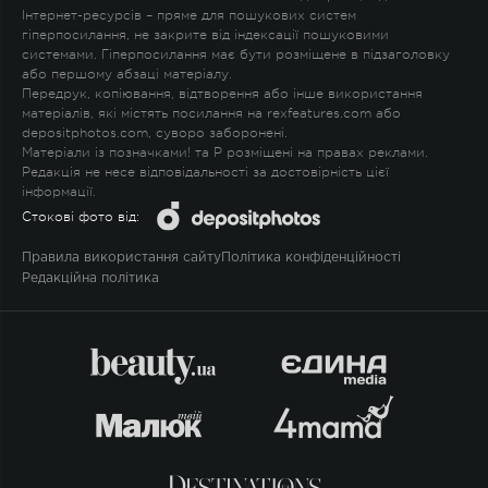
Інтернет-ресурсів – пряме для пошукових систем
гіперпосилання, не закрите від індексації пошуковими
системами. Гіперпосилання має бути розміщене в підзаголовку
або першому абзаці матеріалу.
Передрук, копіювання, відтворення або інше використання
матеріалів, які містять посилання на rexfeatures.com або
depositphotos.com, суворо заборонені.
Матеріали із позначками
!
та
P
розміщені на правах реклами.
Редакція не несе відповідальності за достовірність цієї
інформації.
Стокові фото від:
Правила використання сайту
Політика конфіденційності
Редакційна політика