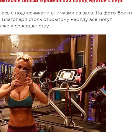
иковали новый сценический наряд Бритни Спирс
лась с подписчиками снимками из зала. На фото Брит
 Благодаря столь открытому наряду все могут
лиже к совершенству.