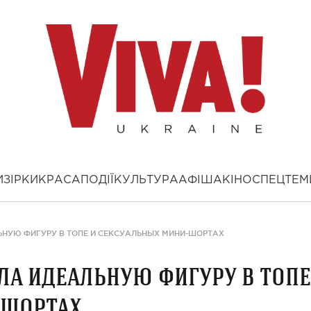
И
ЗІРКИ
КРАСА
ПОДІЇ
КУЛЬТУРА
АФІША
КІНО
СПЕЦТЕМ
ЬНУЮ ФИГУРУ В ТОПЕ И СЕКСУАЛЬНЫХ МИНИ-ШОРТАХ
ла идеальную фигуру в топе
-шортах