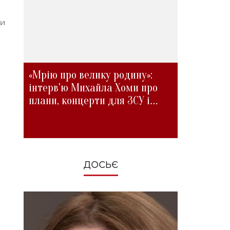
ни
«Мрію про велику родину»:
інтерв'ю Михайла Хоми про
плани, концерти для ЗСУ і
зміни під час війни
ДОСЬЄ