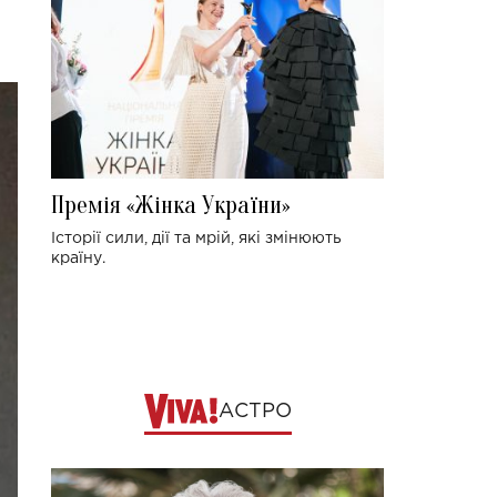
Премія «Жінка України»
Історії сили, дії та мрій, які змінюють
країну.
АСТРО