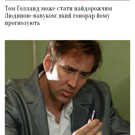
Том Голланд може стати найдорожчим
Людиною-павуком: який гонорар йому
прогнозують