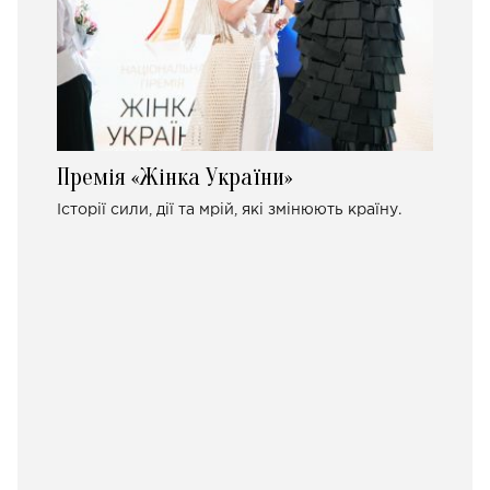
Премія «Жінка України»
Історії сили, дії та мрій, які змінюють країну.