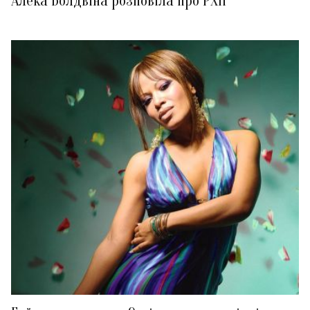
Алека Болдвіна розповіла про РХП