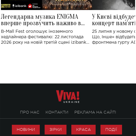
Легендарна музика ENIGMA
У Києві відбуде
вперше прозвучить наживо в
концерт пам'ят
Україні: де відбудеться концерт
Клименка: понад
B-Mall Fest оголошує іноземного
25 липня у новому o
виконають пісн
хедлайнера фестивалю: 22 листопада
Що, Інше» відбудеть
2026 року на новій третій сцені izibank
фронтмена гурту A
stage відбудеться українська прем'єра
Клименка. Це буде 
ENIGMA VOICES' ORIGINAL LIVE SHOW.
вечір, присвячений 
творчість стала си
справжньої любові д
ПРО НАС
КОНТАКТИ
РЕКЛАМА НА САЙТІ
НОВИНИ
ЗІРКИ
КРАСА
ПОДІЇ