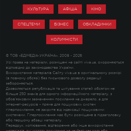
КУЛЬТУРА
АФІША
КІНО
СПЕЦТЕМИ
БІЗНЕС
ОБКЛАДИНКИ
КОЛУМНІСТИ
© ТОВ «ЕДІМЕДІА-УКРАЇНА», 2008 - 2026
Усі права на матеріали, розміщені на сайті viva.ua, охороняються
відповідно до законодавства України.
Використання матеріалів Сайту viva.ua в оригінальному розмірі
(в повному обсязі) без письмового дозволу редакції
забороняється.
Дозволяється републікація та цитування статей обсягом не
більше 250 знаків для одного інформаційного матеріалу, з
обов'язковим зазначенням посилання на джерело, а для
Інтернет-ресурсів – пряме для пошукових систем
гіперпосилання, не закрите від індексації пошуковими
системами. Гіперпосилання має бути розміщене в підзаголовку
або першому абзаці матеріалу.
Передрук, копіювання, відтворення або інше використання
матеріалів, які містять посилання на rexfeatures.com або