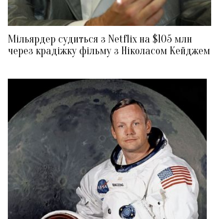
Мільярдер судиться з Netflix на $105 млн
через крадіжку фільму з Ніколасом Кейджем