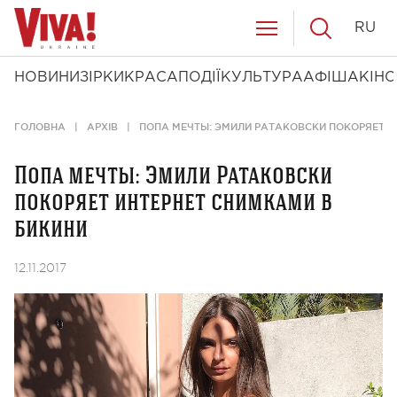
RU
НОВИНИ
ЗІРКИ
КРАСА
ПОДІЇ
КУЛЬТУРА
АФІША
КІНО
ГОЛОВНА
АРХІВ
ПОПА МЕЧТЫ: ЭМИЛИ РАТАКОВСКИ ПОКОРЯЕТ И
Попа мечты: Эмили Ратаковски
покоряет интернет снимками в
бикини
12.11.2017