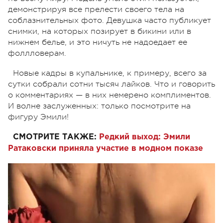
демонстрируя все прелести своего тела на
соблазнительных фото. Девушка часто публикует
снимки, на которых позирует в бикини или в
нижнем белье, и это ничуть не надоедает ее
фоллловерам.
Новые кадры в купальнике, к примеру, всего за
сутки собрали сотни тысяч лайков. Что и говорить
о комментариях — в них немерено комплиментов.
И волне заслуженных: только посмотрите на
фигуру Эмили!
СМОТРИТЕ ТАКЖЕ:
Редкий выход: Эмили
Ратаковски приняла участие в модном показе