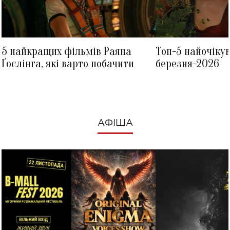
5 найкращих фільмів Раяна
Топ-5 найочіку
Ґослінга, які варто побачити
березня-2026
АФІША