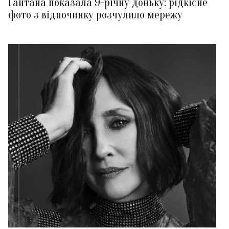
Гайтана показала 9-річну доньку: рідкісне
фото з відпочинку розчулило мережу