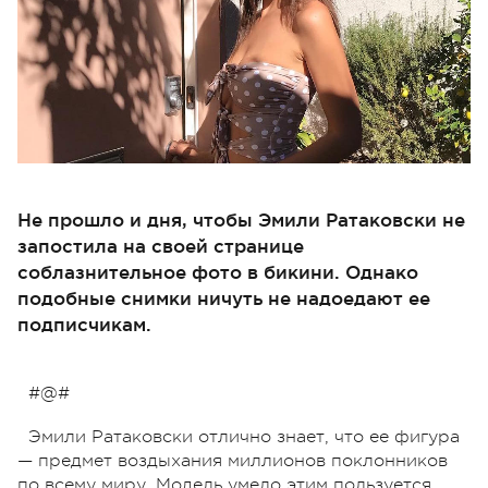
Не прошло и дня, чтобы Эмили Ратаковски не
запостила на своей странице
соблазнительное фото в бикини. Однако
подобные снимки ничуть не надоедают ее
подписчикам.
#@#
Эмили Ратаковски отлично знает, что ее фигура
— предмет воздыхания миллионов поклонников
по всему миру. Модель умело этим пользуется,