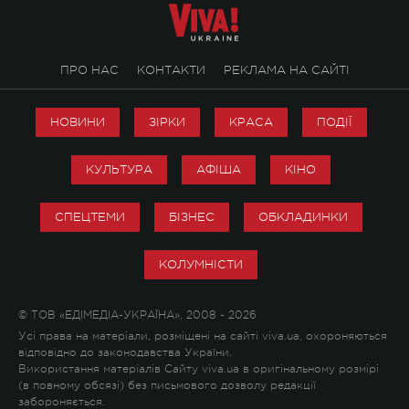
ПРО НАС
КОНТАКТИ
РЕКЛАМА НА САЙТІ
НОВИНИ
ЗІРКИ
КРАСА
ПОДІЇ
КУЛЬТУРА
АФІША
КІНО
СПЕЦТЕМИ
БІЗНЕС
ОБКЛАДИНКИ
КОЛУМНІСТИ
© ТОВ «ЕДІМЕДІА-УКРАЇНА», 2008 - 2026
Усі права на матеріали, розміщені на сайті viva.ua, охороняються
відповідно до законодавства України.
Використання матеріалів Сайту viva.ua в оригінальному розмірі
(в повному обсязі) без письмового дозволу редакції
забороняється.