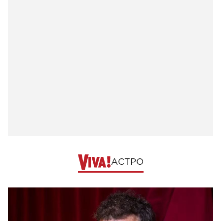
АСТРО