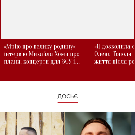
«Мрію про велику родину»:
«Я дозволила с
інтерв'ю Михайла Хоми про
Олена Тополя 
плани, концерти для ЗСУ і
життя після р
зміни під час війни
ДОСЬЄ