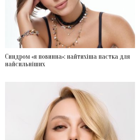
Синдром «я повинна»: найтихіша пастка для
найсильніших