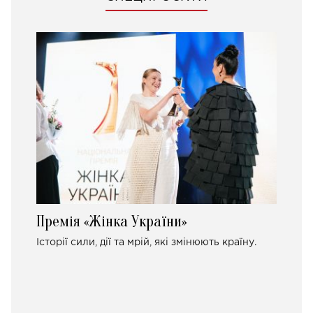
Премія «Жінка України»
Історії сили, дії та мрій, які змінюють країну.