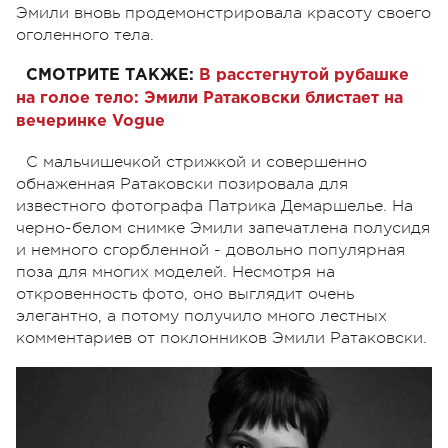
Эмили вновь продемонстрировала красоту своего
оголенного тела.
СМОТРИТЕ ТАКЖЕ:
В расстегнутой рубашке
на голое тело: Эмили Ратаковски блистает на
вечеринке Vogue
С мальчишечкой стрижкой и совершенно
обнаженная Ратаковски позировала для
известного фотографа Патрика Демаршелье. На
черно-белом снимке Эмили запечатлена полусидя
и немного сгорбленной - довольно популярная
поза для многих моделей. Несмотря на
откровенность фото, оно выглядит очень
элегантно, а потому получило много лестных
комментариев от поклонников Эмили Ратаковски.