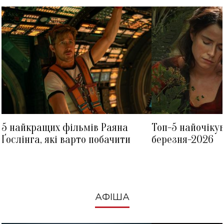
5 найкращих фільмів Раяна
Топ-5 найочіку
Ґослінга, які варто побачити
березня-2026
АФІША