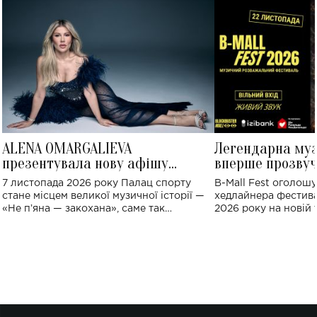
ALENA OMARGALIEVA
Легендарна му
презентувала нову афішу
вперше прозвуч
великого концерту в Палаці
Україні: де від
7 листопада 2026 року Палац спорту
B-Mall Fest оголош
спорту
стане місцем великої музичної історії —
хедлайнера фестива
«Не пʼяна — закохана», саме так
2026 року на новій т
символічно названо майбутній концерт
stage відбудеться у
ALENA OMARGALIEVA.
ENIGMA VOICES' OR