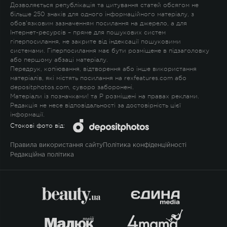
Дозволяється републікація та цитування статей обсягом не
більше 250 знаків для одного інформаційного матеріалу, з
обов'язковим зазначенням посилання на джерело, а для
Інтернет-ресурсів – пряме для пошукових систем
гіперпосилання, не закрите від індексації пошуковими
системами. Гіперпосилання має бути розміщене в підзаголовку
або першому абзаці матеріалу.
Передрук, копіювання, відтворення або інше використання
матеріалів, які містять посилання на rexfeatures.com або
depositphotos.com, суворо заборонені.
Матеріали із позначками
!
та
P
розміщені на правах реклами.
Редакція не несе відповідальності за достовірність цієї
інформації.
Стокові фото від:
Правила використання сайту
Політика конфіденційності
Редакційна політика