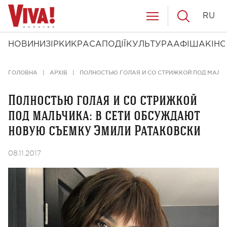
RU
НОВИНИ
ЗІРКИ
КРАСА
ПОДІЇ
КУЛЬТУРА
АФІША
КІНО
ГОЛОВНА
АРХІВ
ПОЛНОСТЬЮ ГОЛАЯ И СО СТРИЖКОЙ ПОД МАЛЬ
Полностью голая и со стрижкой
под мальчика: в сети обсуждают
новую съемку Эмили Ратаковски
08.11.2017