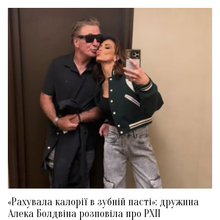
«Рахувала калорії в зубній пасті»: дружина
Алека Болдвіна розповіла про РХП