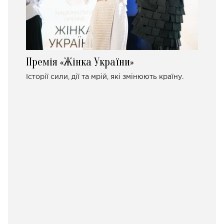
Премія «Жінка України»
Історії сили, дії та мрій, які змінюють країну.