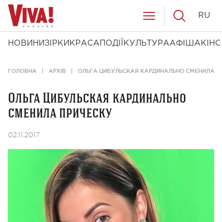
RU
НОВИНИ
ЗІРКИ
КРАСА
ПОДІЇ
КУЛЬТУРА
АФІША
КІНО
ГОЛОВНА
АРХІВ
ОЛЬГА ЦИБУЛЬСКАЯ КАРДИНАЛЬНО СМЕНИЛА П
Ольга Цибульская кардинально
сменила прическу
02.11.2017