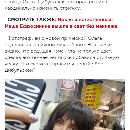
певица Ольга Цибульская, которая решила
кардинально изменить стрижку.
СМОТРИТЕ ТАКЖЕ:
Яркая и естественная:
Маша Ефросинина вышла в свет без макияжа
Фотографией с новой прической Ольга
поделилась в личном микроблоге. На снимке
видно, что ведущая изменила не только цвет,
сделав его темнее, но также добавила стильную
челку. Что скажете, нравится новый образ
Цибульской?