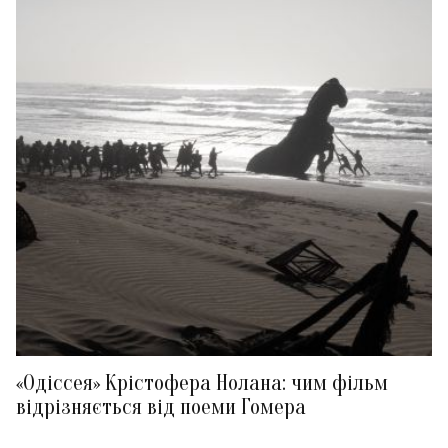
«Одіссея» Крістофера Нолана: чим фільм
відрізняється від поеми Гомера