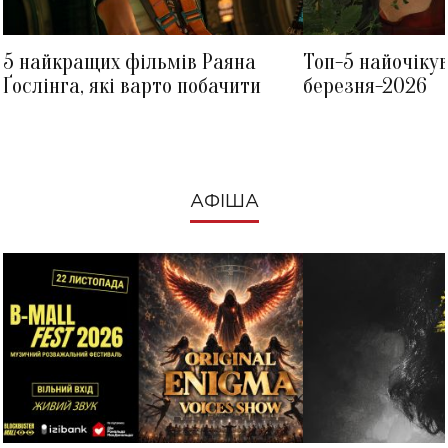
5 найкращих фільмів Раяна
Топ-5 найочіку
Ґослінга, які варто побачити
березня-2026
АФІША