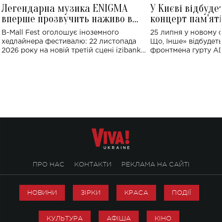
Легендарна музика ENIGMA
У Києві відбуде
вперше прозвучить наживо в
концерт пам'ят
Україні: де відбудеться концерт
Клименка: понад
B-Mall Fest оголошує іноземного
25 липня у новому o
виконають пісн
хедлайнера фестивалю: 22 листопада
Що, Інше» відбудеть
2026 року на новій третій сцені izibank
фронтмена гурту A
stage відбудеться українська прем'єра
Клименка. Це буде 
ENIGMA VOICES' ORIGINAL LIVE SHOW.
вечір, присвячений 
творчість стала си
справжньої любові д
ПРО НАС
КОНТАКТИ
РЕКЛАМА НА САЙТІ
НОВИНИ
ЗІРКИ
КРАСА
ПОДІЇ
КУЛЬТУРА
АФІША
КІНО