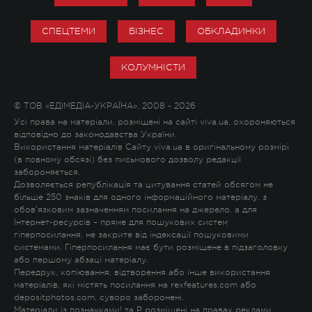
СПЕЦТЕМИ
БІЗНЕС
ОБКЛАДИНКИ
КОЛУМНІСТИ
© ТОВ «ЕДІМЕДІА-УКРАЇНА», 2008 - 2026
Усі права на матеріали, розміщені на сайті viva.ua, охороняються
відповідно до законодавства України.
Використання матеріалів Сайту viva.ua в оригінальному розмірі
(в повному обсязі) без письмового дозволу редакції
забороняється.
Дозволяється републікація та цитування статей обсягом не
більше 250 знаків для одного інформаційного матеріалу, з
обов'язковим зазначенням посилання на джерело, а для
Інтернет-ресурсів – пряме для пошукових систем
гіперпосилання, не закрите від індексації пошуковими
системами. Гіперпосилання має бути розміщене в підзаголовку
або першому абзаці матеріалу.
Передрук, копіювання, відтворення або інше використання
матеріалів, які містять посилання на rexfeatures.com або
depositphotos.com, суворо заборонені.
Матеріали із позначками
!
та
P
розміщені на правах реклами.