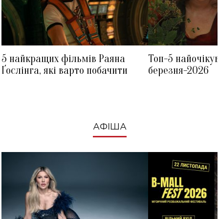
5 найкращих фільмів Раяна
Топ-5 найочіку
Ґослінга, які варто побачити
березня-2026
АФІША