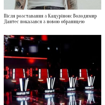
Після розставання з Кацуріною: Володимир
Дантес показався з новою обраницею