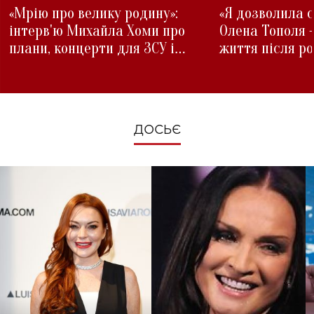
«Мрію про велику родину»:
«Я дозволила с
інтерв'ю Михайла Хоми про
Олена Тополя 
плани, концерти для ЗСУ і
життя після р
зміни під час війни
ДОСЬЄ