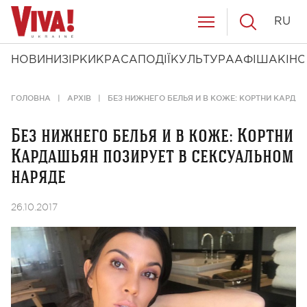
RU
НОВИНИ
ЗІРКИ
КРАСА
ПОДІЇ
КУЛЬТУРА
АФІША
КІНО
ГОЛОВНА
АРХІВ
БЕЗ НИЖНЕГО БЕЛЬЯ И В КОЖЕ: КОРТНИ КАРДА
Без нижнего белья и в коже: Кортни
Кардашьян позирует в сексуальном
наряде
26.10.2017