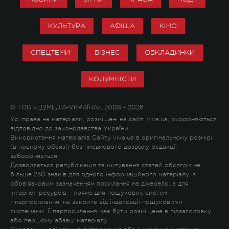
КУЛЬТУРА
АФІША
КІНО
СПЕЦТЕМИ
БІЗНЕС
ОБКЛАДИНКИ
КОЛУМНІСТИ
© ТОВ «ЕДІМЕДІА-УКРАЇНА», 2008 - 2026
Усі права на матеріали, розміщені на сайті viva.ua, охороняються
відповідно до законодавства України.
Використання матеріалів Сайту viva.ua в оригінальному розмірі
(в повному обсязі) без письмового дозволу редакції
забороняється.
Дозволяється републікація та цитування статей обсягом не
більше 250 знаків для одного інформаційного матеріалу, з
обов'язковим зазначенням посилання на джерело, а для
Інтернет-ресурсів – пряме для пошукових систем
гіперпосилання, не закрите від індексації пошуковими
системами. Гіперпосилання має бути розміщене в підзаголовку
або першому абзаці матеріалу.