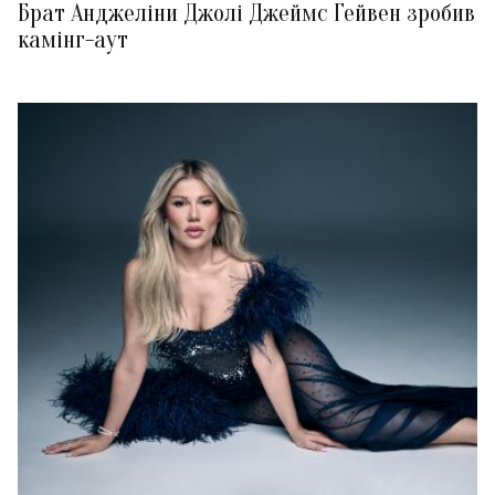
Брат Анджеліни Джолі Джеймс Гейвен зробив
камінг-аут