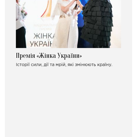
Премія «Жінка України»
Історії сили, дії та мрій, які змінюють країну.