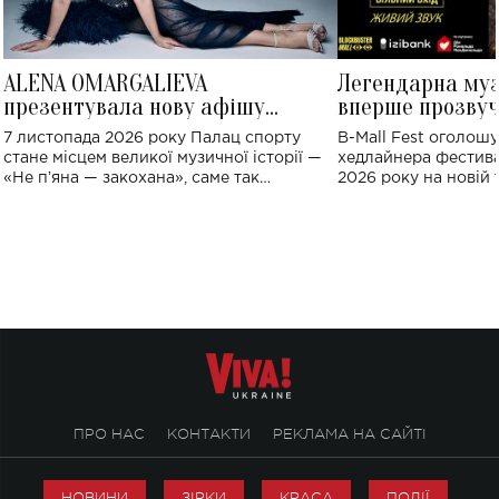
ALENA OMARGALIEVA
Легендарна му
презентувала нову афішу
вперше прозвуч
великого концерту в Палаці
Україні: де від
7 листопада 2026 року Палац спорту
B-Mall Fest оголош
спорту
стане місцем великої музичної історії —
хедлайнера фестива
«Не пʼяна — закохана», саме так
2026 року на новій т
символічно названо майбутній концерт
stage відбудеться у
ALENA OMARGALIEVA.
ENIGMA VOICES' OR
ПРО НАС
КОНТАКТИ
РЕКЛАМА НА САЙТІ
НОВИНИ
ЗІРКИ
КРАСА
ПОДІЇ