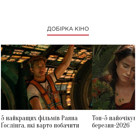
ДОБІРКА КІНО
5 найкращих фільмів Раяна
Топ-5 найочіку
Ґослінга, які варто побачити
березня-2026