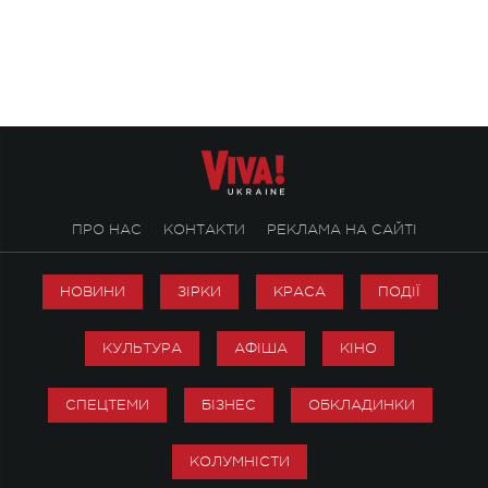
ENIGMA VOICES' ORIGINAL LIVE SHOW.
вечір, присвячений 
творчість стала си
справжньої любові д
ПРО НАС
КОНТАКТИ
РЕКЛАМА НА САЙТІ
НОВИНИ
ЗІРКИ
КРАСА
ПОДІЇ
КУЛЬТУРА
АФІША
КІНО
СПЕЦТЕМИ
БІЗНЕС
ОБКЛАДИНКИ
КОЛУМНІСТИ