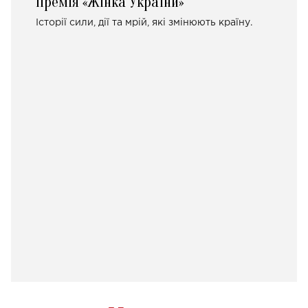
Премія «Жінка України»
Історії сили, дії та мрій, які змінюють країну.