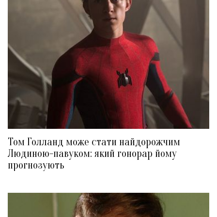
Том Голланд може стати найдорожчим
Людиною-павуком: який гонорар йому
прогнозують