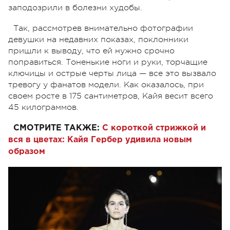
заподозрили в болезни худобы.
Так, рассмотрев внимательно фотографии
девушки на недавних показах, поклонники
пришли к выводу, что ей нужно срочно
поправиться. Тоненькие ноги и руки, торчащие
ключицы и острые черты лица — все это вызвало
тревогу у фанатов модели. Как оказалось, при
своем росте в 175 сантиметров, Кайя весит всего
45 килограммов.
СМОТРИТЕ ТАКЖЕ:
С короткой стрижкой и
вся в цветах: Кайя Гербер удивила новым
образом