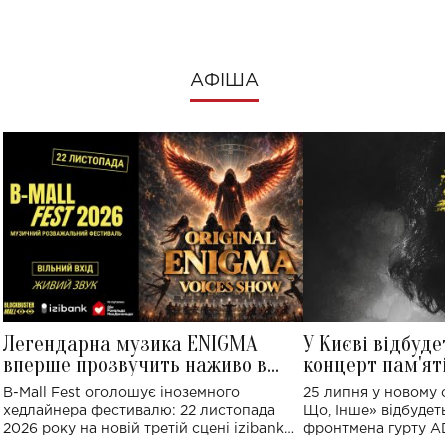
АФІША
Легендарна музика ENIGMA
У Києві відбуде
вперше прозвучить наживо в
концерт пам'ят
Україні: де відбудеться концерт
Клименка: понад
B-Mall Fest оголошує іноземного
25 липня у новому o
виконають пісн
хедлайнера фестивалю: 22 листопада
Що, Інше» відбудеть
2026 року на новій третій сцені izibank
фронтмена гурту A
stage відбудеться українська прем'єра
Клименка. Це буде 