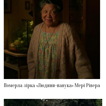
Померла зірка «Людини-павука» Мері Рівера