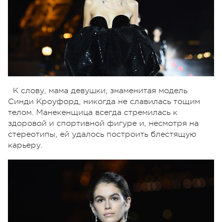
К слову, мама девушки, знаменитая модель
Синди Кроуфорд, никогда не славилась тощим
телом. Манекенщица всегда стремилась к
здоровой и спортивной фигуре и, несмотря на
стереотипы, ей удалось построить блестящую
карьеру.