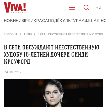
RU
НОВИНИ
ЗІРКИ
КРАСА
ПОДІЇ
КУЛЬТУРА
АФІША
КІНО
ГОЛОВНА
АРХІВ
В СЕТИ ОБСУЖДАЮТ НЕЕСТЕСТВЕННУЮ ХУДОБУ 
В сети обсуждают неестественную
худобу 16-летней дочери Синди
Кроуфорд
29.09.2017