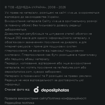
© ТОВ «ЕДІМЕДІА-УКРАЇНА», 2008 - 2026
Усі права на матеріали, розміщені на сайті viva.ua, охороняються
відповідно до законодавства України.
Використання матеріалів Сайту viva.ua в оригінальному розмірі
(в повному обсязі) без письмового дозволу редакції
забороняється.
Дозволяється републікація та цитування статей обсягом не
більше 250 знаків для одного інформаційного матеріалу, з
обов'язковим зазначенням посилання на джерело, а для
Інтернет-ресурсів – пряме для пошукових систем
гіперпосилання, не закрите від індексації пошуковими
системами. Гіперпосилання має бути розміщене в підзаголовку
або першому абзаці матеріалу.
Передрук, копіювання, відтворення або інше використання
матеріалів, які містять посилання на rexfeatures.com або
depositphotos.com, суворо заборонені.
Матеріали із позначками
!
та
P
розміщені на правах реклами.
Редакція не несе відповідальності за достовірність цієї
інформації.
Стокові фото від:
Правила використання сайту
Політика конфіденційності
Редакційна політика