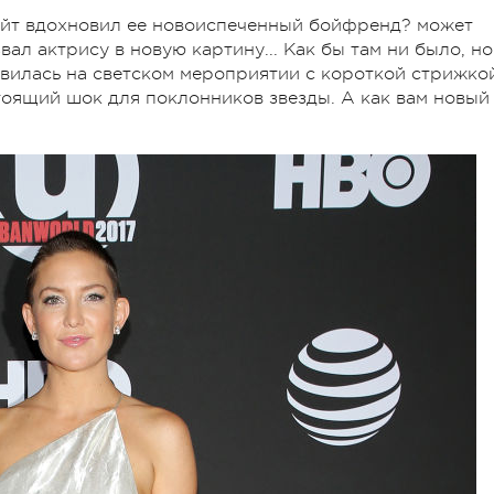
Кейт вдохновил ее новоиспеченный бойфренд? может
вал актрису в новую картину... Как бы там ни было, но
вилась на светском мероприятии с короткой стрижко
тоящий шок для поклонников звезды. А как вам новый