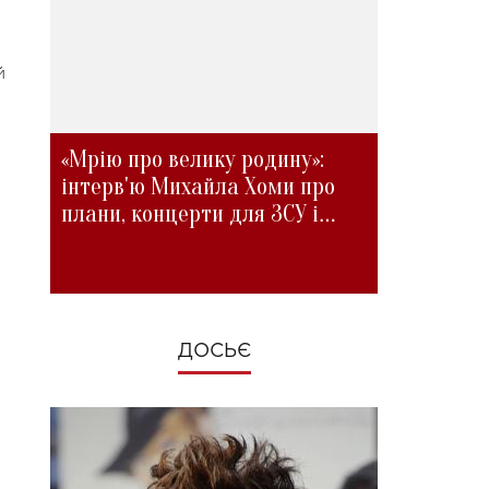
й
«Мрію про велику родину»:
інтерв'ю Михайла Хоми про
плани, концерти для ЗСУ і
зміни під час війни
ДОСЬЄ