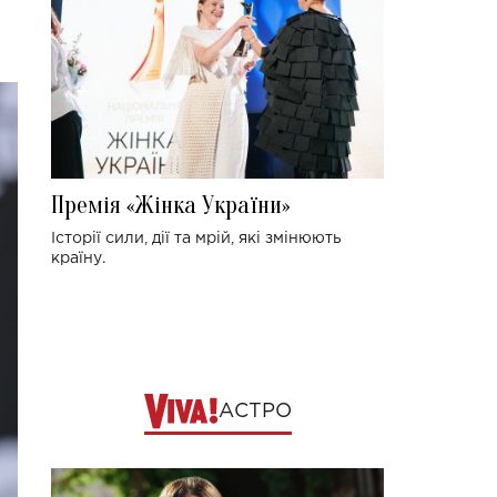
Премія «Жінка України»
Історії сили, дії та мрій, які змінюють
країну.
АСТРО