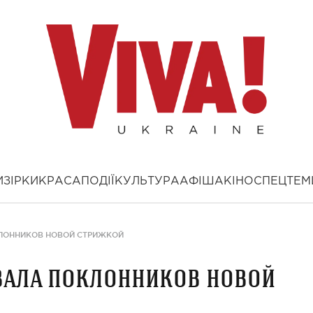
И
ЗІРКИ
КРАСА
ПОДІЇ
КУЛЬТУРА
АФІША
КІНО
СПЕЦТЕМ
ЛОННИКОВ НОВОЙ СТРИЖКОЙ
вала поклонников новой