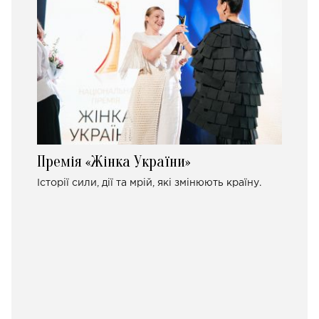
Премія «Жінка України»
Історії сили, дії та мрій, які змінюють країну.