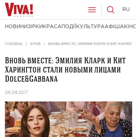
RU
НОВИНИ
ЗІРКИ
КРАСА
ПОДІЇ
КУЛЬТУРА
АФІША
КІНО
ГОЛОВНА
АРХІВ
ВНОВЬ ВМЕСТЕ: ЭМИЛИЯ КЛАРК И КИТ ХАРИНГ
Вновь вместе: Эмилия Кларк и Кит
Харингтон стали новыми лицами
Dolce&Gabbana
06.09.2017