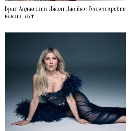
Брат Анджеліни Джолі Джеймс Гейвен зробив
камінг-аут