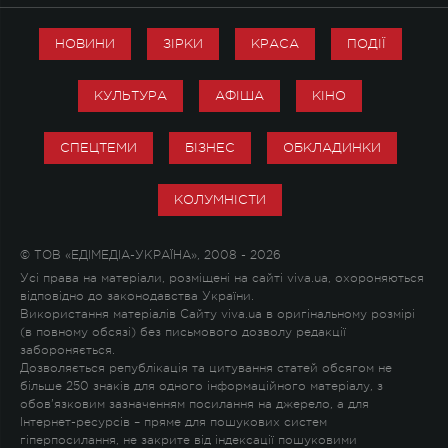
НОВИНИ
ЗІРКИ
КРАСА
ПОДІЇ
КУЛЬТУРА
АФІША
КІНО
СПЕЦТЕМИ
БІЗНЕС
ОБКЛАДИНКИ
КОЛУМНІСТИ
© ТОВ «ЕДІМЕДІА-УКРАЇНА», 2008 - 2026
Усі права на матеріали, розміщені на сайті viva.ua, охороняються
відповідно до законодавства України.
Використання матеріалів Сайту viva.ua в оригінальному розмірі
(в повному обсязі) без письмового дозволу редакції
забороняється.
Дозволяється републікація та цитування статей обсягом не
більше 250 знаків для одного інформаційного матеріалу, з
обов'язковим зазначенням посилання на джерело, а для
Інтернет-ресурсів – пряме для пошукових систем
гіперпосилання, не закрите від індексації пошуковими