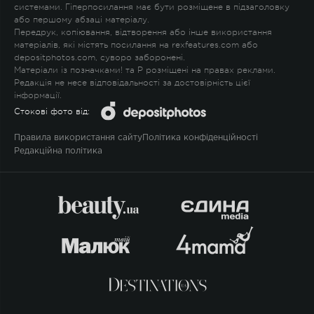
системами. Гіперпосилання має бути розміщене в підзаголовку
або першому абзаці матеріалу.
Передрук, копіювання, відтворення або інше використання
матеріалів, які містять посилання на rexfeatures.com або
depositphotos.com, суворо заборонені.
Матеріали із позначками
!
та
P
розміщені на правах реклами.
Редакція не несе відповідальності за достовірність цієї
інформації.
Стокові фото від:
Правила використання сайту
Політика конфіденційності
Редакційна політика