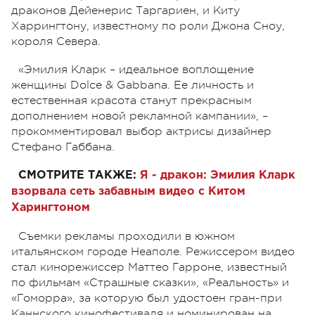
драконов Дейенерис Таргариен, и Киту
Харрингтону, известному по роли Джона Сноу,
короля Севера.
«Эмилия Кларк – идеальное воплощение
женщины Dolce & Gabbana. Ее личность и
естественная красота станут прекрасным
дополнением новой рекламной кампании», –
прокомментировал выбор актрисы дизайнер
Стефано Габбана.
СМОТРИТЕ ТАКЖЕ:
Я - дракон: Эмилия Кларк
взорвала сеть забавным видео с Китом
Харингтоном
Съемки рекламы проходили в южном
итальянском городе Неаполе. Режиссером видео
стал кинорежиссер Маттео Гарроне, известный
по фильмам «Страшные сказки», «Реальность» и
«Гоморра», за которую был удостоен гран-при
Каннского кинофестиваля и номинирован на