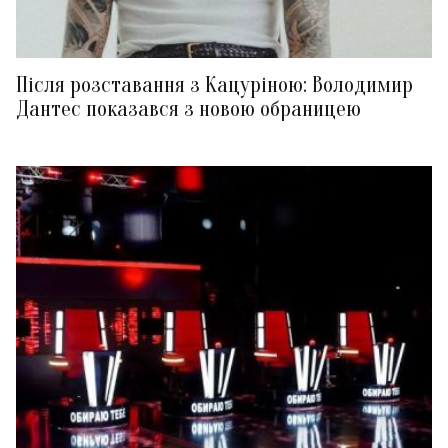
Після розставання з Кацуріною: Володимир
Дантес показався з новою обраницею