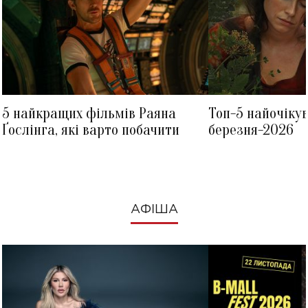
5 найкращих фільмів Раяна
Топ-5 найочіку
Ґослінга, які варто побачити
березня-2026
АФІША