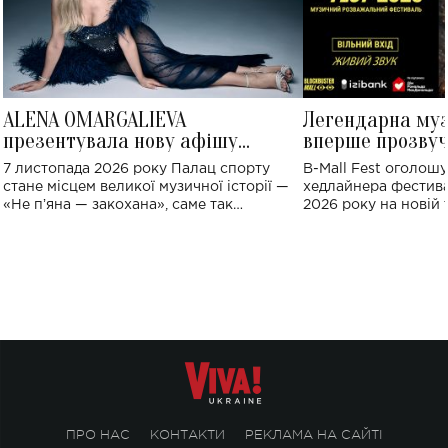
ALENA OMARGALIEVA
Легендарна му
презентувала нову афішу
вперше прозвуч
великого концерту в Палаці
Україні: де від
7 листопада 2026 року Палац спорту
B-Mall Fest оголош
спорту
стане місцем великої музичної історії —
хедлайнера фестива
«Не пʼяна — закохана», саме так
2026 року на новій т
символічно названо майбутній концерт
stage відбудеться у
ALENA OMARGALIEVA.
ENIGMA VOICES' OR
ПРО НАС
КОНТАКТИ
РЕКЛАМА НА САЙТІ