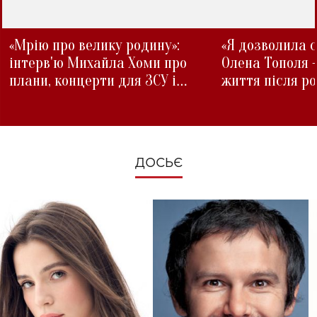
«Мрію про велику родину»:
«Я дозволила с
інтерв'ю Михайла Хоми про
Олена Тополя 
плани, концерти для ЗСУ і
життя після р
зміни під час війни
ДОСЬЄ