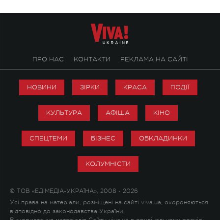
ПРО НАС
КОНТАКТИ
РЕКЛАМА НА САЙТІ
НОВИНИ
ЗІРКИ
КРАСА
ПОДІЇ
КУЛЬТУРА
АФІША
КІНО
СПЕЦТЕМИ
БІЗНЕС
ОБКЛАДИНКИ
КОЛУМНІСТИ
© ТОВ «ЕДІМЕДІА-УКРАЇНА», 2008 - 2026
Усі права на матеріали, розміщені на сайті viva.ua, охороняються
відповідно до законодавства України.
Використання матеріалів Сайту viva.ua в оригінальному розмірі