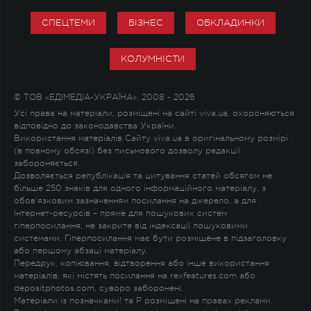
СПЕЦТЕМИ
БІЗНЕС
ОБКЛАДИНКИ
КОЛУМНІСТИ
© ТОВ «ЕДІМЕДІА-УКРАЇНА», 2008 - 2026
Усі права на матеріали, розміщені на сайті viva.ua, охороняються
відповідно до законодавства України.
Використання матеріалів Сайту viva.ua в оригінальному розмірі
(в повному обсязі) без письмового дозволу редакції
забороняється.
Дозволяється републікація та цитування статей обсягом не
більше 250 знаків для одного інформаційного матеріалу, з
обов'язковим зазначенням посилання на джерело, а для
Інтернет-ресурсів – пряме для пошукових систем
гіперпосилання, не закрите від індексації пошуковими
системами. Гіперпосилання має бути розміщене в підзаголовку
або першому абзаці матеріалу.
Передрук, копіювання, відтворення або інше використання
матеріалів, які містять посилання на rexfeatures.com або
depositphotos.com, суворо заборонені.
Матеріали із позначками
!
та
P
розміщені на правах реклами.