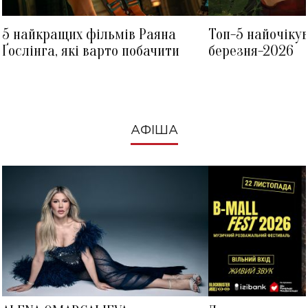
5 найкращих фільмів Раяна
Топ-5 найочіку
Ґослінга, які варто побачити
березня-2026
АФІША