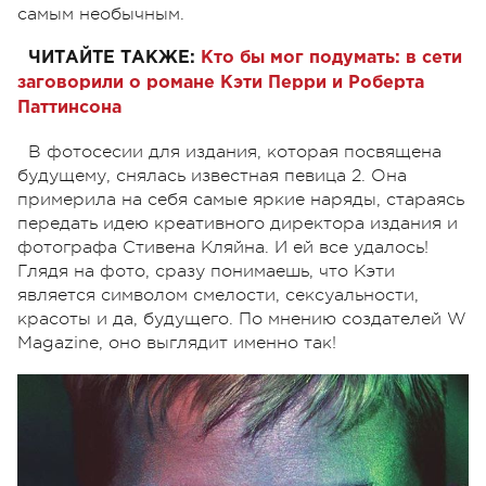
самым необычным.
ЧИТАЙТЕ ТАКЖЕ:
Кто бы мог подумать: в сети
заговорили о романе Кэти Перри и Роберта
Паттинсона
В фотосесии для издания, которая посвящена
будущему, снялась известная певица 2. Она
примерила на себя самые яркие наряды, стараясь
передать идею креативного директора издания и
фотографа Стивена Кляйна. И ей все удалось!
Глядя на фото, сразу понимаешь, что Кэти
является символом смелости, сексуальности,
красоты и да, будущего. По мнению создателей W
Magazine, оно выглядит именно так!