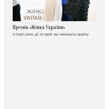
Премія «Жінка України»
Історії сили, дії та мрій, які змінюють країну.