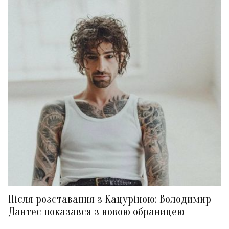
Після розставання з Кацуріною: Володимир
Дантес показався з новою обраницею