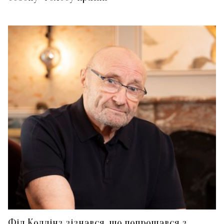
Філ Коллінз зізнався, що попрощався з