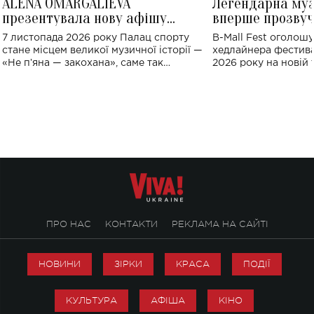
ALENA OMARGALIEVA
Легендарна му
презентувала нову афішу
вперше прозвуч
великого концерту в Палаці
Україні: де від
7 листопада 2026 року Палац спорту
B-Mall Fest оголош
спорту
стане місцем великої музичної історії —
хедлайнера фестива
«Не пʼяна — закохана», саме так
2026 року на новій т
символічно названо майбутній концерт
stage відбудеться у
ALENA OMARGALIEVA.
ENIGMA VOICES' OR
ПРО НАС
КОНТАКТИ
РЕКЛАМА НА САЙТІ
НОВИНИ
ЗІРКИ
КРАСА
ПОДІЇ
КУЛЬТУРА
АФІША
КІНО