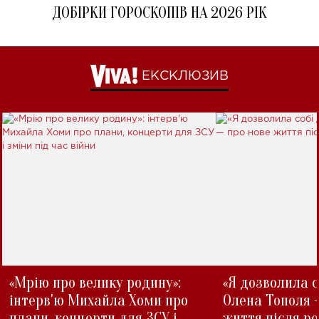
ДОБІРКИ ГОРОСКОПІВ НА 2026 РІК
ЕКСКЛЮЗИВ
«Мрію про велику родину»:
«Я дозволила с
інтерв'ю Михайла Хоми про
Олена Тополя 
плани, концерти для ЗСУ і
життя після р