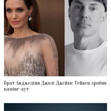
Брат Анджеліни Джолі Джеймс Гейвен зробив
камінг-аут