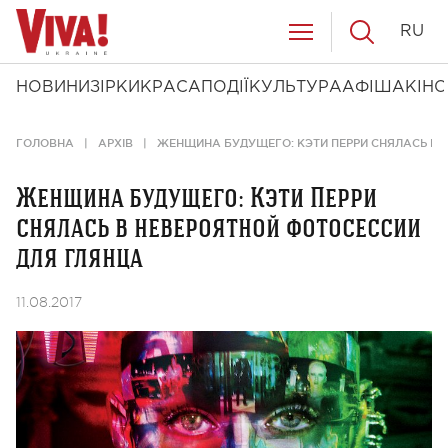
RU
НОВИНИ
ЗІРКИ
КРАСА
ПОДІЇ
КУЛЬТУРА
АФІША
КІНО
ГОЛОВНА
АРХІВ
ЖЕНЩИНА БУДУЩЕГО: КЭТИ ПЕРРИ СНЯЛАСЬ В 
Женщина будущего: Кэти Перри
снялась в невероятной фотосессии
для глянца
11.08.2017