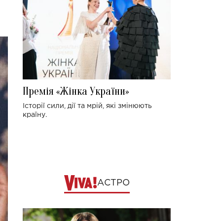
Премія «Жінка України»
Історії сили, дії та мрій, які змінюють
країну.
АСТРО