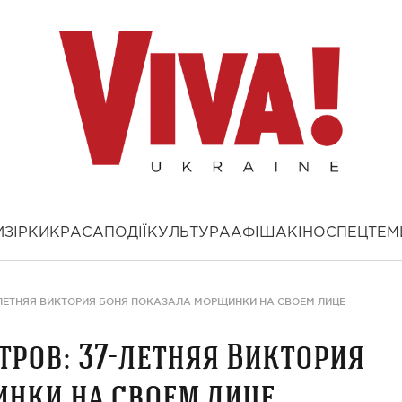
И
ЗІРКИ
КРАСА
ПОДІЇ
КУЛЬТУРА
АФІША
КІНО
СПЕЦТЕМ
-ЛЕТНЯЯ ВИКТОРИЯ БОНЯ ПОКАЗАЛА МОРЩИНКИ НА СВОЕМ ЛИЦЕ
тров: 37-летняя Виктория
нки на своем лице