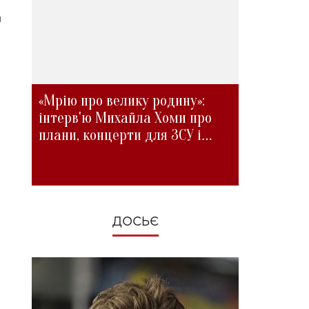
я
«Мрію про велику родину»:
інтерв'ю Михайла Хоми про
плани, концерти для ЗСУ і
зміни під час війни
ДОСЬЄ