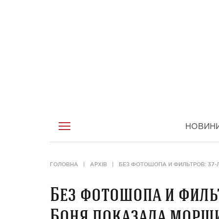
НОВИН
ГОЛОВНА
АРХІВ
БЕЗ ФОТОШОПА И ФИЛЬТРОВ: 37
Без фотошопа и филь
Боня показала морщи