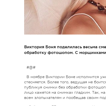
Виктория Боня поделилась весьма см
обработку фотошопом. С морщинками 
#@#
В ноябре Виктории Боне исполнится уже 
стесняется. Более того, ведущая не боит
публикуя снимки без обработки фотошоп
лицо кажется на снимках гладким. Так, н
всем злопыхателям и пообещав своим под