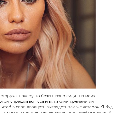
 старуха, почему-то безвылазно сидят на моих
отом спрашивают советы, какими кремами им
 чтоб в свои двадцать выглядеть так же «старо». Я буд
 что вам и сегодня так не выглядеть, имейте в виду. А