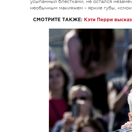
усыпанный блестками, не остался незам
необычным макияжем – яркие губы, «смок
СМОТРИТЕ ТАКЖЕ:
Кэти Перри высказ