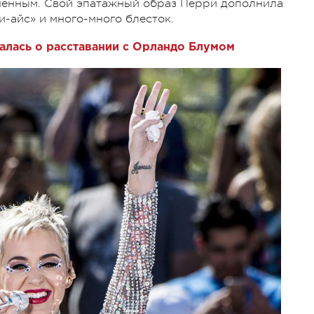
еченным. Свой эпатажный образ Перри дополнила
и-айс» и много-много блесток.
алась о расставании с Орландо Блумом