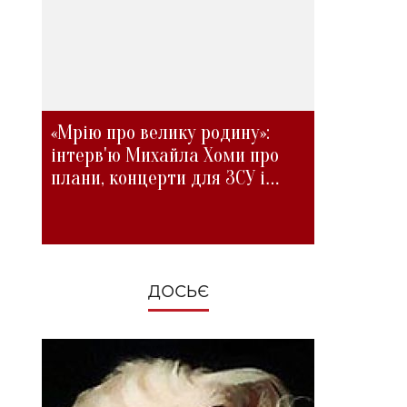
«Мрію про велику родину»:
інтерв'ю Михайла Хоми про
плани, концерти для ЗСУ і
зміни під час війни
ДОСЬЄ