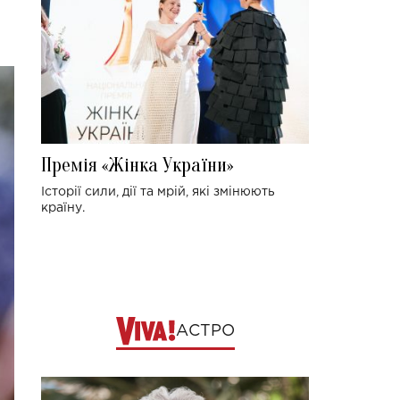
Премія «Жінка України»
Історії сили, дії та мрій, які змінюють
країну.
АСТРО