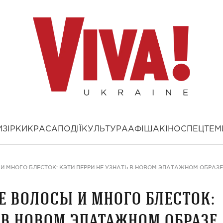
И
ЗІРКИ
КРАСА
ПОДІЇ
КУЛЬТУРА
АФІША
КІНО
СПЕЦТЕМ
И МНОГО БЛЕСТОК: КЭТИ ПЕРРИ НЕ УЗНАТЬ В НОВОМ ЭПАТАЖНОМ ОБРАЗЕ
 волосы и много блесток:
ь в новом эпатажном образе